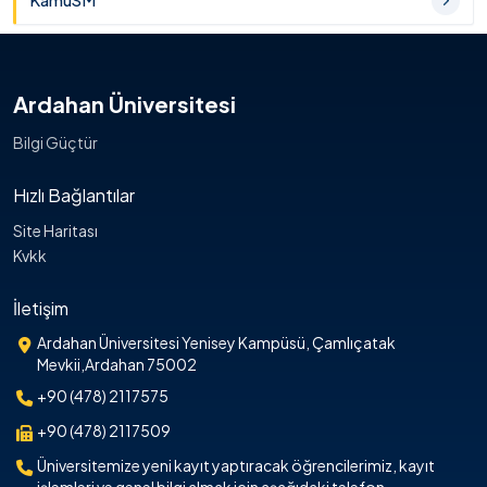
KamuSM
Ardahan Üniversitesi
Bilgi Güçtür
Hızlı Bağlantılar
Site Haritası
Kvkk
İletişim
Ardahan Üniversitesi Yenisey Kampüsü, Çamlıçatak
Mevkii,Ardahan 75002
+90 (478) 2117575
+90 (478) 2117509
Üniversitemize yeni kayıt yaptıracak öğrencilerimiz, kayıt
işlemleri ve genel bilgi almak için aşağıdaki telefon