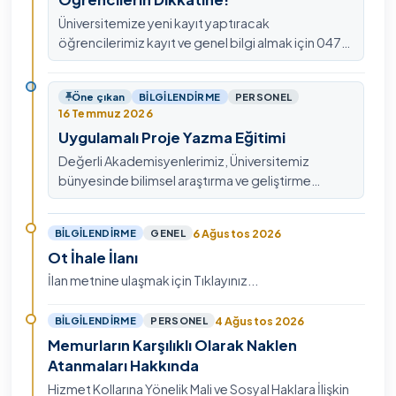
Üniversitemize yeni kayıt yaptıracak
öğrencilerimiz kayıt ve genel bilgi almak için 0478
211 75 75 Dahili: 1913 nolu telefondan
ulaşabilirsiniz.
Öne çıkan
BILGILENDIRME
PERSONEL
16 Temmuz 2026
Uygulamalı Proje Yazma Eğitimi
Değerli Akademisyenlerimiz, Üniversitemiz
bünyesinde bilimsel araştırma ve geliştirme
kültürünü güçlendirmek, ulusal ve uluslararası fon
mekanizmala…
6 Ağustos 2026
BILGILENDIRME
GENEL
Ot İhale İlanı
İlan metnine ulaşmak için Tıklayınız...
4 Ağustos 2026
BILGILENDIRME
PERSONEL
Memurların Karşılıklı Olarak Naklen
Atanmaları Hakkında
Hizmet Kollarına Yönelik Mali ve Sosyal Haklara İlişkin