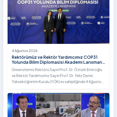
4 Ağustos 2026
Rektörümüz ve Rektör Yardımcımız COP31
Yolunda Bilim Diplomasisi Akademi Lansmanı
Toplantısına Katıldı
Üniversitemiz Rektörü Sayın Prof. Dr. Öztürk Emiroğlu
ve Rektör Yardımcımız Sayın Prof. Dr. Yeliz Demir,
Yükseköğretim Kurulu (YÖK) ev sahipliğinde 4 Ağustos
2026 tarihinde Ankara’da düzenlenen “COP31 Yolunda
Bilim Diplomasisi: Akademi Lansmanı” programına
katıldı.