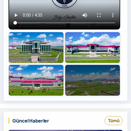
+4
İzlemek
‹
›
İçin
Tıklayınız
Güncel Haberler
Tümü