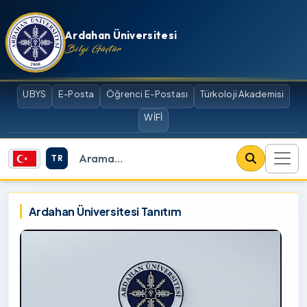
İçeriğe atla
Ardahan Üniversitesi
Bilgi Güçtür
UBYS
E-Posta
Öğrenci E-Postası
Türkoloji Akademisi
WİFİ
TR
Site içi arama
Ardahan Üniversitesi
Ardahan Üniversitesi Tanıtım