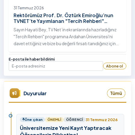
31 Temmuz 2026
Rektörümüz Prof. Dr. Öztürk Emiroğlu’nun
TVNET’te Yayımlanan "Tercih Rehberi"
Programındaki Röportajı
Sayın Hayati Bey, TV Net’in ekranlarında hazırladığınız
"Tercih Rehberi" programına Ardahan Üniversitesi'ni
davet ettiğiniz ve bize bu değerli fırsatı tanıdığınız için
öncelikle sizlere ve tüm TVNET ailesine gönülden
teşekkürlerimi sunuyorum.
E-posta ile haber bildirimi
Abone ol
E-posta
Duyurular
Tümü
31 Temmuz 2026
Öne çıkan
ÖNEMLI
ÖĞRENCI
Üniversitemize Yeni Kayıt Yaptıracak
Öğrencilerin Dikkatine!