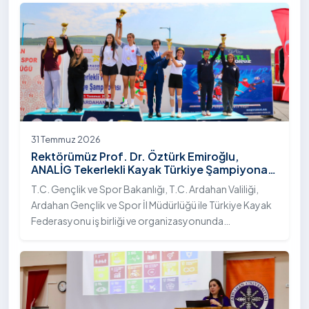
31 Temmuz 2026
Rektörümüz Prof. Dr. Öztürk Emiroğlu,
ANALİG Tekerlekli Kayak Türkiye Şampiyonası
Ödül Töreni’ne Katıldı
T.C. Gençlik ve Spor Bakanlığı, T.C. Ardahan Valiliği,
Ardahan Gençlik ve Spor İl Müdürlüğü ile Türkiye Kayak
Federasyonu iş birliği ve organizasyonunda
gerçekleştirilen Anadolu Yıldızlar Ligi (ANALİG) 2026
Sezonu Tekerlekli Kayak Türkiye Şampiyonası, 30-31
Temmuz 2026 tarihlerinde Ardahan Üniversitesi Yenisey
Yerleşkesi ev sahipliğinde tamamlandı.