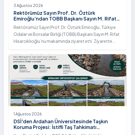
3 Ağustos 2026
Rektörümüz Sayın Prof. Dr. Öztürk
Emiroğlu’ndan TOBB Başkanı Sayın M. Rifat
Hisarcıklıoğlu’na Ziyaret
Rektörümüz Sayın Prof. Dr. Öztürk Emiroğlu, Türkiye
Odalar ve Borsalar Birliği (TOBB) Başkanı Sayın M. Rifat
Hisarcıklıoğlu’nu makamında ziyaret etti. Ziyarette
Rektörümüze, eşi Sayın Dr. Öğr. Üyesi Tuğba Mert
Emiroğlu Hanımefendi eşlik etti.
1 Ağustos 2026
DSİ'den Ardahan Üniversitesinde Taşkın
Koruma Projesi: İstifli Taş Tahkimatı
Çalışmaları Tamamlandı