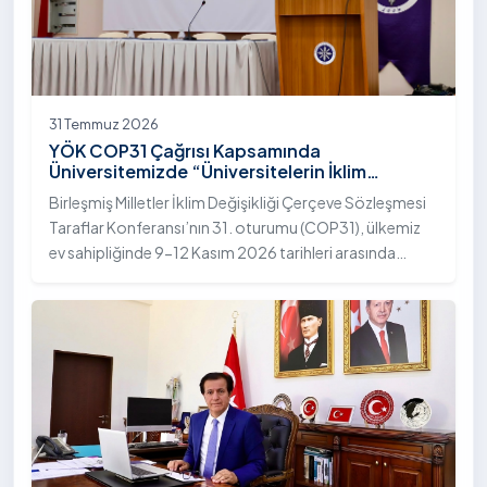
31 Temmuz 2026
YÖK COP31 Çağrısı Kapsamında
Üniversitemizde “Üniversitelerin İklim
Diplomasisindeki Rolü” Konulu Bilgilendirme
Birleşmiş Milletler İklim Değişikliği Çerçeve Sözleşmesi
Toplantısı Yapıldı
Taraflar Konferansı’nın 31. oturumu (COP31), ülkemiz
ev sahipliğinde 9-12 Kasım 2026 tarihleri arasında
Antalya’da gerçekleştirilecek. Bu kapsamda
Yükseköğretim Kurulu (YÖK), üniversitelerin akademik
katkı ve proje bildirimlerini koordine etme çağrısında
bulundu. Ardahan Üniversitesinde 31 Temmuz 2026
tarihinde bu çağrıya yönelik bir ön hazırlık toplantısı
düzenlendi.