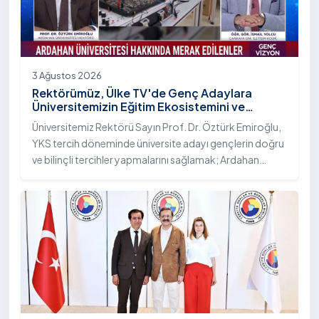
3 Ağustos 2026
Rektörümüz, Ülke TV'de Genç Adaylara
Üniversitemizin Eğitim Ekosistemini ve
Sunduğu Nitelikli İmkânları Anlattı
Üniversitemiz Rektörü Sayın Prof. Dr. Öztürk Emiroğlu,
YKS tercih döneminde üniversite adayı gençlerin doğru
ve bilinçli tercihler yapmalarını sağlamak; Ardahan
Üniversitesi'nin kurumsal yetkinliğini, akademik
çeşitliliğini ve nitelikli imkânlarını aktarmak üzere Ülke TV
ekranlarında yayımlanan "Genç Vizyon" programına
canlı yayın konuğu olarak katıldı.