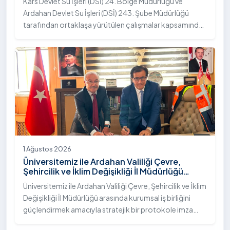
Kars Devlet Su İşleri (DSİ) 24. Bölge Müdürlüğü ve
Ardahan Devlet Su İşleri (DSİ) 243. Şube Müdürlüğü
tarafından ortaklaşa yürütülen çalışmalar kapsamında,
Ardahan Üniversitesi yerleşkesinde hayata geçirilen
"İstifli Taş Tahkimatı" projesi titizlikle tamamlandı.
1 Ağustos 2026
Üniversitemiz ile Ardahan Valiliği Çevre,
Şehircilik ve İklim Değişikliği İl Müdürlüğü
Arasında İş Birliği Protokolü İmzalandı
Üniversitemiz ile Ardahan Valiliği Çevre, Şehircilik ve İklim
Değişikliği İl Müdürlüğü arasında kurumsal iş birliğini
güçlendirmek amacıyla stratejik bir protokole imza
atıldı.