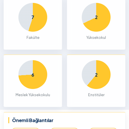
7
2
Fakülte
Yüksekokul
6
2
Meslek Yüksekokulu
Enstitüler
Önemli Bağlantılar