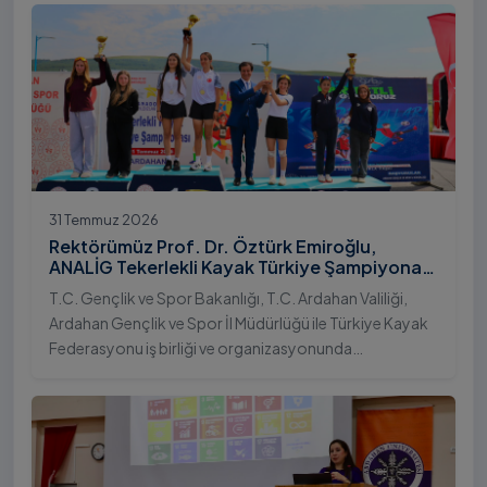
31 Temmuz 2026
Rektörümüz Prof. Dr. Öztürk Emiroğlu,
ANALİG Tekerlekli Kayak Türkiye Şampiyonası
Ödül Töreni’ne Katıldı
T.C. Gençlik ve Spor Bakanlığı, T.C. Ardahan Valiliği,
Ardahan Gençlik ve Spor İl Müdürlüğü ile Türkiye Kayak
Federasyonu iş birliği ve organizasyonunda
gerçekleştirilen Anadolu Yıldızlar Ligi (ANALİG) 2026
Sezonu Tekerlekli Kayak Türkiye Şampiyonası, 30-31
Temmuz 2026 tarihlerinde Ardahan Üniversitesi Yenisey
Yerleşkesi ev sahipliğinde tamamlandı.