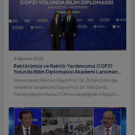
4 Ağustos 2026
Rektörümüz ve Rektör Yardımcımız COP31
Yolunda Bilim Diplomasisi Akademi Lansmanı
Toplantısına Katıldı
Üniversitemiz Rektörü Sayın Prof. Dr. Öztürk Emiroğlu
ve Rektör Yardımcımız Sayın Prof. Dr. Yeliz Demir,
Yükseköğretim Kurulu (YÖK) ev sahipliğinde 4 Ağustos
2026 tarihinde Ankara’da düzenlenen “COP31 Yolunda
Bilim Diplomasisi: Akademi Lansmanı” programına
katıldı.