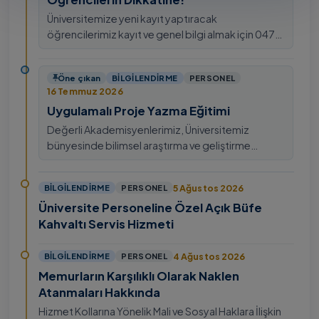
Üniversitemize yeni kayıt yaptıracak
öğrencilerimiz kayıt ve genel bilgi almak için 0478
211 75 75 Dahili: 1913 nolu telefondan
ulaşabilirsiniz.
Öne çıkan
BILGILENDIRME
PERSONEL
16 Temmuz 2026
Uygulamalı Proje Yazma Eğitimi
Değerli Akademisyenlerimiz, Üniversitemiz
bünyesinde bilimsel araştırma ve geliştirme
kültürünü güçlendirmek, ulusal ve uluslararası fon
mekanizmala…
5 Ağustos 2026
BILGILENDIRME
PERSONEL
Üniversite Personeline Özel Açık Büfe
Kahvaltı Servis Hizmeti
4 Ağustos 2026
BILGILENDIRME
PERSONEL
Memurların Karşılıklı Olarak Naklen
Atanmaları Hakkında
Hizmet Kollarına Yönelik Mali ve Sosyal Haklara İlişkin