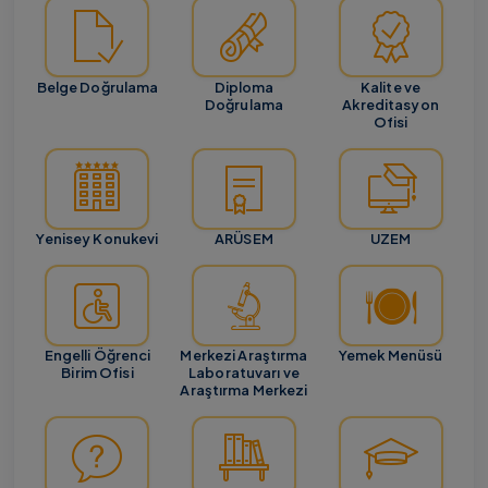
Belge Doğrulama
Diploma
Kalite ve
Doğrulama
Akreditasyon
Ofisi
Yenisey Konukevi
ARÜSEM
UZEM
Engelli Öğrenci
Merkezi Araştırma
Yemek Menüsü
Birim Ofisi
Laboratuvarı ve
Araştırma Merkezi