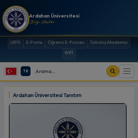
İçeriğe atla
Ardahan Üniversitesi
Bilgi Güçtür
UBYS
E-Posta
Öğrenci E-Postası
Türkoloji Akademisi
WİFİ
TR
Site içi arama
Ardahan Üniversitesi
Ardahan Üniversitesi Tanıtım