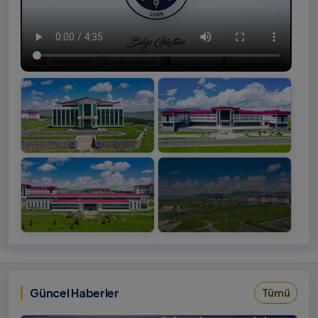
+4
İzlemek
‹
›
İçin
Tıklayınız
Güncel Haberler
Tümü