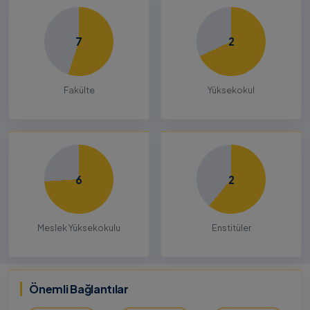
7
2
Fakülte
Yüksekokul
6
2
Meslek Yüksekokulu
Enstitüler
Önemli Bağlantılar