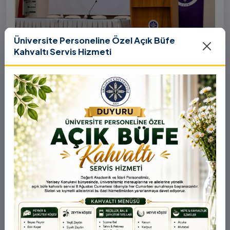
Üniversite Personeline Özel Açık Büfe
Kahvaltı Servis Hizmeti
31 Temmuz 2026
YÖK COP31 Çağrısı Kapsamında
Üniversitemizde “Üniversitelerin İklim
Diplomasisindeki Rolü” Konulu Bilgilendirme
Birleşmiş Milletler İklim Değişikliği Çerçeve Sözleşmesi
Toplantısı Yapıldı
Taraflar Konferansı’nın 31. oturumu (COP31), ülkemiz
ev sahipliğinde 9-12 Kasım 2026 tarihleri arasında
Antalya’da gerçekleştirilecek. Bu kapsamda
Yükseköğretim Kurulu (YÖK), üniversitelerin akademik
katkı ve proje bildirimlerini koordine etme çağrısında
bulundu. Ardahan Üniversitesinde 31 Temmuz 2026
tarihinde bu çağrıya yönelik bir ön hazırlık toplantısı
düzenlendi.