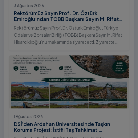
3 Ağustos 2026
Rektörümüz Sayın Prof. Dr. Öztürk
Emiroğlu’ndan TOBB Başkanı Sayın M. Rifat
Hisarcıklıoğlu’na Ziyaret
Rektörümüz Sayın Prof. Dr. Öztürk Emiroğlu, Türkiye
Odalar ve Borsalar Birliği (TOBB) Başkanı Sayın M. Rifat
Hisarcıklıoğlu’nu makamında ziyaret etti. Ziyarette
Rektörümüze, eşi Sayın Dr. Öğr. Üyesi Tuğba Mert
Emiroğlu Hanımefendi eşlik etti.
1 Ağustos 2026
DSİ'den Ardahan Üniversitesinde Taşkın
Koruma Projesi: İstifli Taş Tahkimatı
Çalışmaları Tamamlandı