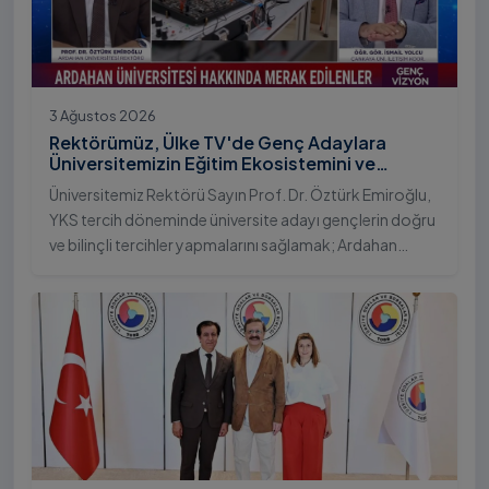
3 Ağustos 2026
Rektörümüz, Ülke TV'de Genç Adaylara
Üniversitemizin Eğitim Ekosistemini ve
Sunduğu Nitelikli İmkânları Anlattı
Üniversitemiz Rektörü Sayın Prof. Dr. Öztürk Emiroğlu,
YKS tercih döneminde üniversite adayı gençlerin doğru
ve bilinçli tercihler yapmalarını sağlamak; Ardahan
Üniversitesi'nin kurumsal yetkinliğini, akademik
çeşitliliğini ve nitelikli imkânlarını aktarmak üzere Ülke TV
ekranlarında yayımlanan "Genç Vizyon" programına
canlı yayın konuğu olarak katıldı.