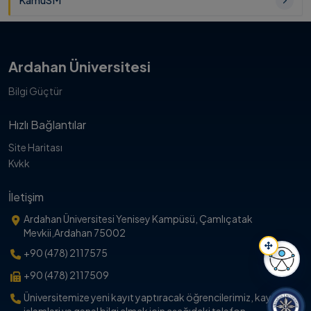
KamuSM
Ardahan Üniversitesi
Bilgi Güçtür
Hızlı Bağlantılar
Site Haritası
Kvkk
İletişim
Ardahan Üniversitesi Yenisey Kampüsü, Çamlıçatak
Mevkii,Ardahan 75002
+90 (478) 2117575
+90 (478) 2117509
Erişil
Üniversitemize yeni kayıt yaptıracak öğrencilerimiz, kayıt
işlemleri ve genel bilgi almak için aşağıdaki telefon