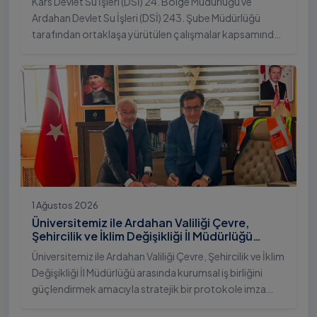
Kars Devlet Su İşleri (DSİ) 24. Bölge Müdürlüğü ve
Ardahan Devlet Su İşleri (DSİ) 243. Şube Müdürlüğü
tarafından ortaklaşa yürütülen çalışmalar kapsamında,
Ardahan Üniversitesi yerleşkesinde hayata geçirilen
"İstifli Taş Tahkimatı" projesi titizlikle tamamlandı.
1 Ağustos 2026
Üniversitemiz ile Ardahan Valiliği Çevre,
Şehircilik ve İklim Değişikliği İl Müdürlüğü
Arasında İş Birliği Protokolü İmzalandı
Üniversitemiz ile Ardahan Valiliği Çevre, Şehircilik ve İklim
Değişikliği İl Müdürlüğü arasında kurumsal iş birliğini
güçlendirmek amacıyla stratejik bir protokole imza
atıldı.