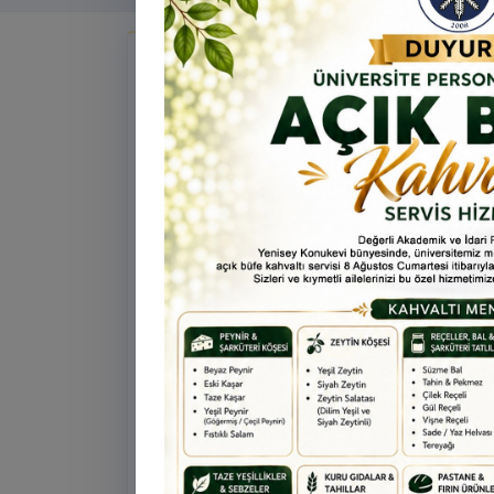
Tü
Te
Ar
Duyurular
Ye
ta
Öne çıkan
ÖNEMLI
ÖĞRENCI
31 Temmuz 2026
Üniversitemize Yeni Kayıt Yapt
Öğrencilerin Dikkatine!
Üniversitemize yeni kayıt yaptıracak
öğrencilerimiz kayıt ve genel bilgi alm
0478 211 75 75 Dahili: 1913 nolu tel
ulaşabilirsiniz.
Öne çıkan
BILGILENDIRME
PERSON
16 Temmuz 2026
Uygulamalı Proje Yazma Eğitim
Değerli Akademisyenlerimiz, Ünivers