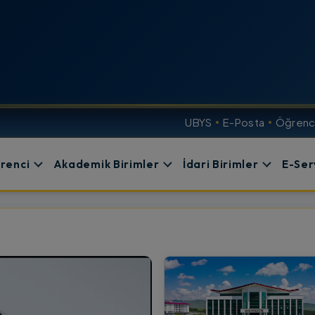
UBYS
E-Posta
Öğrenci
renci
Akademik Birimler
İdari Birimler
E-Ser