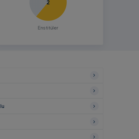
2
Enstitüler
lu