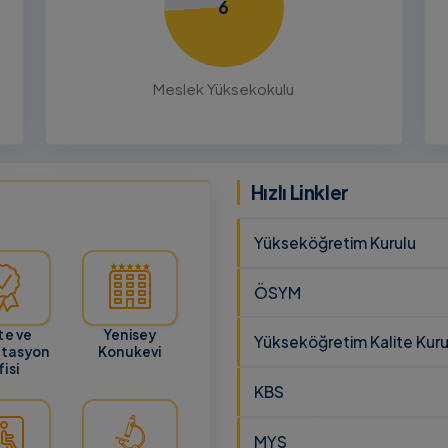
6
26
ru
Meslek Yüksekokulu
cunun 21
lması
 ve
Hızlı Linkler
Yükseköğretim Kurulu
ÖSYM
te ve
Yenisey
Yükseköğretim Kalite Kuru
itasyon
Konukevi
isi
KBS
MYS