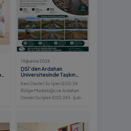
1 Ağustos 2026
DSİ'den Ardahan
an
Üniversitesinde Taşkın
Koruma Projesi: İstifli Taş
Kars Devlet Su İşleri (DSİ) 24.
Tahkimatı Çalışmaları
Bölge Müdürlüğü ve Ardahan
Tamamlandı
Devlet Su İşleri (DSİ) 243. Şube
t
Müdürlüğü tarafından ortaklaşa
yürütülen çalışmalar
kapsamında, Ardahan
Üniversitesi yerleşkesinde