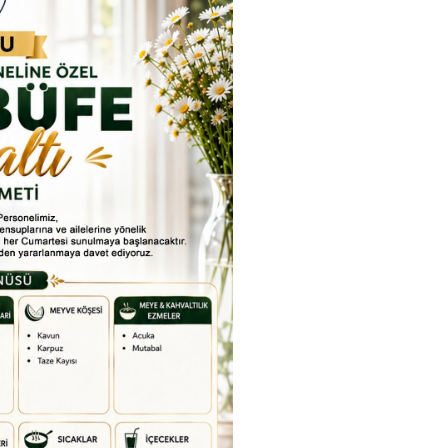
rkiye Şampiyonası, 30-31
kapsamda Yükseköğretim
mmuz 2026 tarihlerinde
Kurulu (YÖK), üniversitelerin
Etkinlikler
dahan Üniversitesi Yenisey
akademik katkı ve proje
Tümü
rleşkesi ev sahipliğinde
bildirimlerini koordine etme
mamlandı.
çağrısında bulundu. Ardahan
Üniversitesinde 31 Temmuz
2026 tarihinde bu çağrıya
yönelik bir ön hazırlık toplantı
düzenlendi.
ıracak
ak için
efondan
Etkinlik
EL
Bugün veya yakında fotoğraf
Geçmiş etkinlikler için
T
i
kullanın.
itemiz