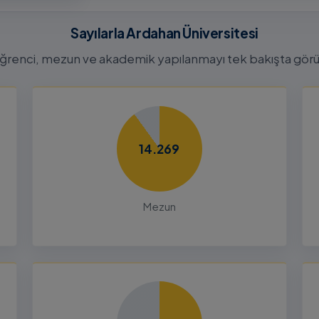
26-2027
tora
Sayılarla Ardahan Üniversitesi
Başvuru
n
ğrenci, mezun ve akademik yapılanmayı tek bakışta görü
26
Dalı 2026-
Dönemi
14.269
nları ve
çin
Mezun
26
liği Odaklı
k Ön
26
Yetenek