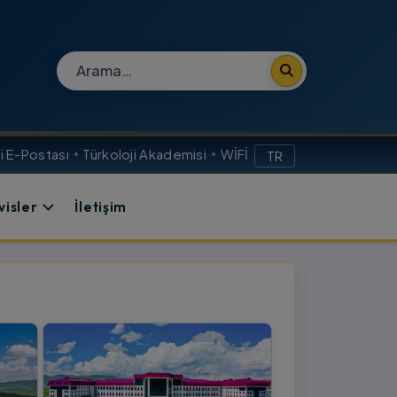
Site içi arama
 E-Postası
Türkoloji Akademisi
WİFİ
TR
visler
İletişim