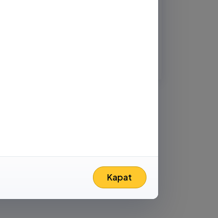
Abone ol
-posta
Kapat