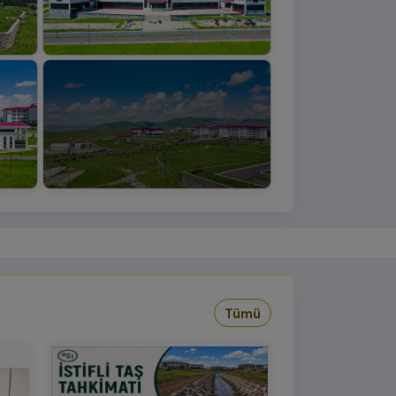
+4
›
Tümü