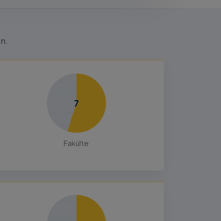
n.
7
Fakülte