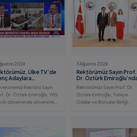
Ağustos 2026
3 Ağustos 2026
ktörümüz, Ülke TV'de
Rektörümüz Sayın Prof.
nç Adaylara
Dr. Öztürk Emiroğlu’nd
iversitemizin Eğitim
TOBB Başkanı Sayın M.
iversitemiz Rektörü Sayın
Rektörümüz Sayın Prof. Dr.
osistemini ve Sunduğu
Rifat Hisarcıklıoğlu’na
of. Dr. Öztürk Emiroğlu, YKS
Öztürk Emiroğlu, Türkiye
telikli İmkânları Anlattı
Ziyaret
rcih döneminde üniversite
Odalar ve Borsalar Birliği
yı gençlerin doğru ve bilinçli
(TOBB) Başkanı Sayın M. Rifa
rcihler yapmalarını sağlamak;
Hisarcıklıoğlu’nu makamında
dahan Üniversitesi'nin
ziyaret etti. Ziyarette
rumsal yetkinliğini, akademik
Rektörümüze, eşi Sayın Dr.