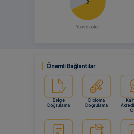
2
21 Temmuz 20
BILGILENDIRME
GENEL
Yüksek Lisans ve Doktora Başvu
Yüksekokul
Tarihlerinin Güncellenmesi
ALES-2 Sınavının ertelenmesi ve sonu
Ağustos 2026 tarihinde açıklanacak o
nedeniyle Enstitümüzün Yüksek Lisans
Doktora başvuru tarih…
Önemli Bağlantılar
Belge
Diploma
Kali
Doğrulama
Doğrulama
Akred
Of