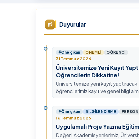
Tü
Te
Ar
Duyurular
Ye
ta
Öne çıkan
ÖNEMLI
ÖĞRENCI
31 Temmuz 2026
Üniversitemize Yeni Kayıt Yapt
Öğrencilerin Dikkatine!
Üniversitemize yeni kayıt yaptıracak
öğrencilerimiz kayıt ve genel bilgi alm
0478 211 75 75 Dahili: 1913 nolu tel
ulaşabilirsiniz.
Öne çıkan
BILGILENDIRME
PERSON
16 Temmuz 2026
Uygulamalı Proje Yazma Eğitim
Değerli Akademisyenlerimiz, Ünivers