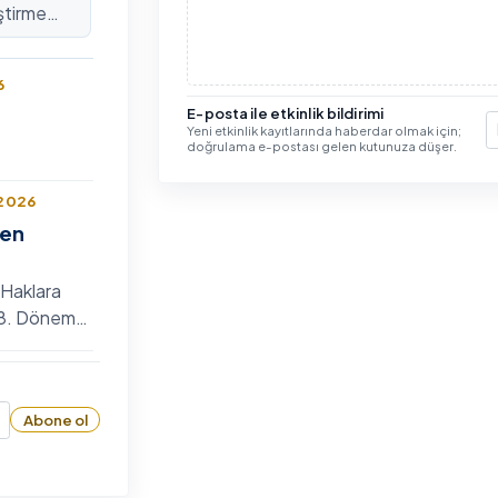
ştirme
lararası
6
E-posta ile etkinlik bildirimi
Yeni etkinlik kayıtlarında haberdar olmak için;
E
doğrulama e-postası gelen kutunuza düşer.
 2026
len
 Haklara
n 8. Dönem
 Bilim
6
zyumu
Abone ol
26