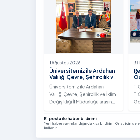
Yolunda Bilim Diplomasisi:
çeş
Akademi Lansmanı” programına
ak
katıldı.
ek
Vi
kon
1 Ağustos 2026
31
Üniversitemiz ile Ardahan
Re
Valiliği Çevre, Şehircilik ve
Öz
İklim Değişikliği İl
Te
Üniversitemiz ile Ardahan
T.
Müdürlüğü Arasında İş
Şa
Valiliği Çevre, Şehircilik ve İklim
T.C
Birliği Protokolü İmzalandı
Tö
Değişikliği İl Müdürlüğü arasında
Ge
kurumsal iş birliğini
Tü
güçlendirmek amacıyla
bi
E-posta ile haber bildirimi
Yeni haber yayımlandığında kısa bildirim. Onay için gel
stratejik bir protokole imza
ge
kullanın.
atıldı.
Yıl
Se