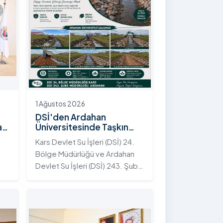
1 Ağustos 2026
DSİ'den Ardahan
an
Üniversitesinde Taşkın
Koruma Projesi: İstifli Taş
Kars Devlet Su İşleri (DSİ) 24.
Tahkimatı Çalışmaları
Bölge Müdürlüğü ve Ardahan
Tamamlandı
Devlet Su İşleri (DSİ) 243. Şube
t
Müdürlüğü tarafından ortaklaşa
yürütülen çalışmalar
kapsamında, Ardahan
Üniversitesi yerleşkesinde