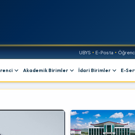
UBYS
E-Posta
Öğrenci
renci
Akademik Birimler
İdari Birimler
E-Ser