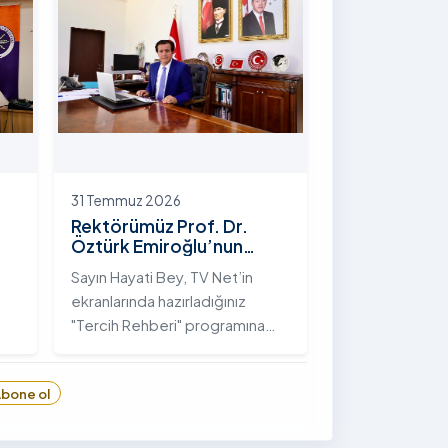
hayata geçirilen "İstifli Taş
Tahkimatı" projesi titizlikle
tamamlandı.
31 Temmuz 2026
Rektörümüz Prof. Dr.
Öztürk Emiroğlu’nun
TVNET’te Yayımlanan
Sayın Hayati Bey, TV Net’in
"Tercih Rehberi"
ekranlarında hazırladığınız
Programındaki Röportajı
"Tercih Rehberi" programına
Ardahan Üniversitesi'ni davet
ettiğiniz ve bize bu değerli
bone ol
6
fırsatı tanıdığınız için öncelikle
sizlere ve tüm TVNET ailesine
gönülden teşekkürlerimi