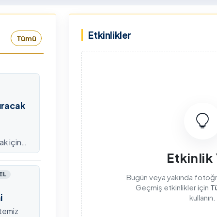
rkiye Şampiyonası, 30-31
kapsamda Yükseköğretim
mmuz 2026 tarihlerinde
Kurulu (YÖK), üniversitelerin
Etkinlikler
dahan Üniversitesi Yenisey
akademik katkı ve proje
Tümü
rleşkesi ev sahipliğinde
bildirimlerini koordine etme
mamlandı.
çağrısında bulundu. Ardahan
Üniversitesinde 31 Temmuz
2026 tarihinde bu çağrıya
yönelik bir ön hazırlık toplantı
düzenlendi.
ıracak
ak için
efondan
Etkinlik
EL
Bugün veya yakında fotoğraf
Geçmiş etkinlikler için
T
i
kullanın.
itemiz