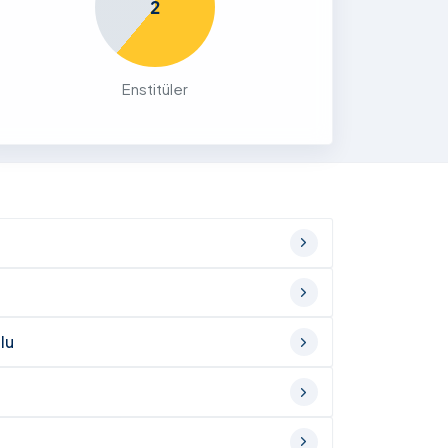
2
Enstitüler
lu