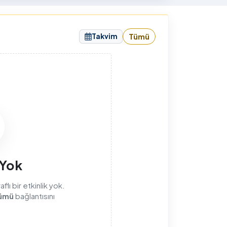
sunuyorum.
Takvim
Tümü
sı
 Yok
lı bir etkinlik yok.
ümü
bağlantısını