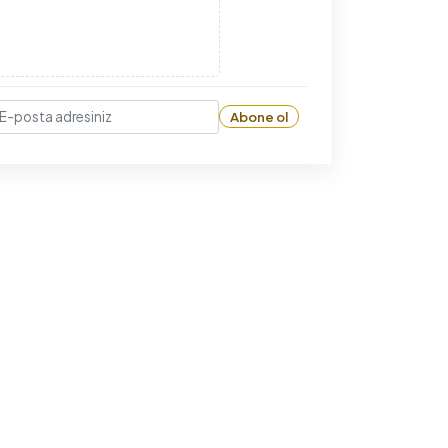
Abone ol
-posta