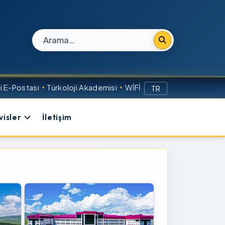
Site içi arama
 E-Postası
Türkoloji Akademisi
WİFİ
TR
visler
İletişim