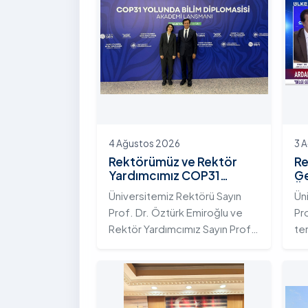
4 Ağustos 2026
3 
Rektörümüz ve Rektör
Re
Yardımcımız COP31
Ge
Yolunda Bilim Diplomasisi
Ün
Üniversitemiz Rektörü Sayın
Ün
Akademi Lansmanı
Ek
Prof. Dr. Öztürk Emiroğlu ve
Pr
Toplantısına Katıldı
Ni
Rektör Yardımcımız Sayın Prof.
te
Dr. Yeliz Demir, Yükseköğretim
ada
Kurulu (YÖK) ev sahipliğinde 4
te
Ağustos 2026 tarihinde
Ar
Ankara’da düzenlenen “COP31
ku