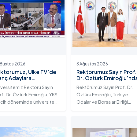
Ağustos 2026
3 Ağustos 2026
ktörümüz, Ülke TV'de
Rektörümüz Sayın Prof.
nç Adaylara
Dr. Öztürk Emiroğlu’nd
iversitemizin Eğitim
TOBB Başkanı Sayın M.
iversitemiz Rektörü Sayın
Rektörümüz Sayın Prof. Dr.
osistemini ve Sunduğu
Rifat Hisarcıklıoğlu’na
of. Dr. Öztürk Emiroğlu, YKS
Öztürk Emiroğlu, Türkiye
telikli İmkânları Anlattı
Ziyaret
rcih döneminde üniversite
Odalar ve Borsalar Birliği
yı gençlerin doğru ve bilinçli
(TOBB) Başkanı Sayın M. Rifa
rcihler yapmalarını sağlamak;
Hisarcıklıoğlu’nu makamında
dahan Üniversitesi'nin
ziyaret etti. Ziyarette
rumsal yetkinliğini, akademik
Rektörümüze, eşi Sayın Dr.