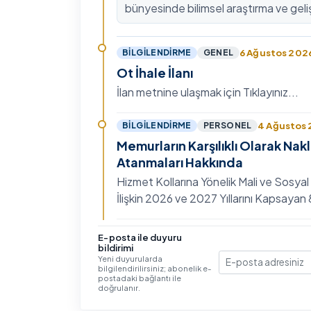
bünyesinde bilimsel araştırma ve geli
kültürünü güçlendirmek, ulusal ve ulus
fon mekanizmala…
6 Ağustos 202
BILGILENDIRME
GENEL
Ot İhale İlanı
İlan metnine ulaşmak için Tıklayınız...
4 Ağustos
BILGILENDIRME
PERSONEL
Memurların Karşılıklı Olarak Nak
Atanmaları Hakkında
Hizmet Kollarına Yönelik Mali ve Sosyal
İlişkin 2026 ve 2027 Yıllarını Kapsaya
Toplu Sözleşme'nin Eğitim, Öğretim ve
Hizmet…
3 Ağustos 202
BILGILENDIRME
GENEL
E-posta ile duyuru
bildirimi
IV. Uluslararası İlişkiler Sempo
Yeni duyurularda
bilgilendirilirsiniz; abonelik e-
E-posta
Ayrıntılı bilgi ve başvuru için Tıklayınız...
postadaki bağlantı ile
doğrulanır.
30 Temmuz 20
BILGILENDIRME
GENEL