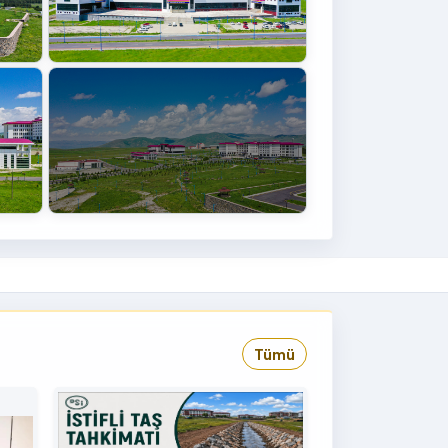
+4
›
Tümü