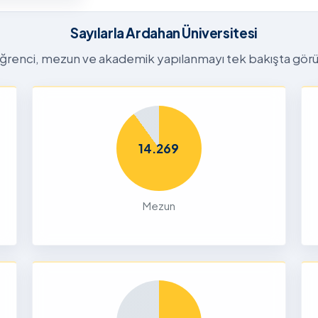
26-2027
tora
Sayılarla Ardahan Üniversitesi
Başvuru
n
ğrenci, mezun ve akademik yapılanmayı tek bakışta görü
26
Dalı 2026-
Dönemi
14.269
nları ve
çin
Mezun
26
liği Odaklı
k Ön
26
Yetenek