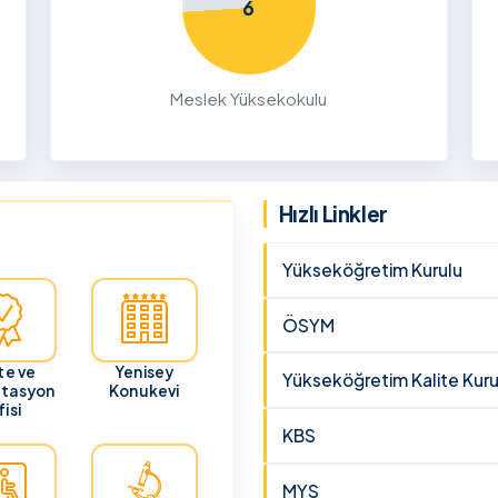
6
26
ru
Meslek Yüksekokulu
cunun 21
lması
 ve
Hızlı Linkler
Yükseköğretim Kurulu
ÖSYM
te ve
Yenisey
Yükseköğretim Kalite Kuru
itasyon
Konukevi
isi
KBS
MYS