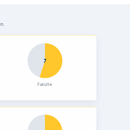
n.
7
Fakülte