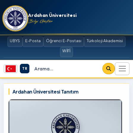
İçeriğe atla
Ardahan Üniversitesi
Bilgi Güçtür
UBYS
E-Posta
Öğrenci E-Postası
Türkoloji Akademisi
WİFİ
TR
Site içi arama
Ardahan Üniversitesi
Ardahan Üniversitesi Tanıtım