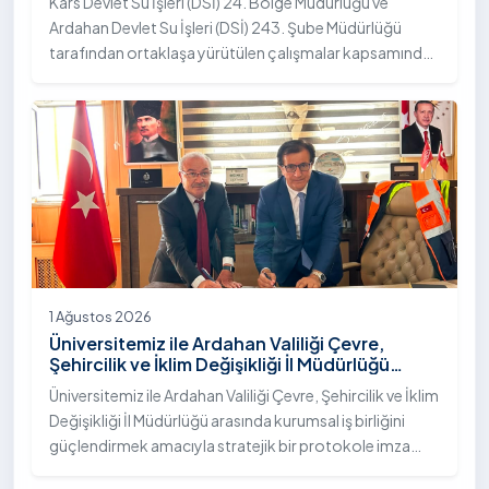
Kars Devlet Su İşleri (DSİ) 24. Bölge Müdürlüğü ve
Ardahan Devlet Su İşleri (DSİ) 243. Şube Müdürlüğü
tarafından ortaklaşa yürütülen çalışmalar kapsamında,
Ardahan Üniversitesi yerleşkesinde hayata geçirilen
"İstifli Taş Tahkimatı" projesi titizlikle tamamlandı.
1 Ağustos 2026
Üniversitemiz ile Ardahan Valiliği Çevre,
Şehircilik ve İklim Değişikliği İl Müdürlüğü
Arasında İş Birliği Protokolü İmzalandı
Üniversitemiz ile Ardahan Valiliği Çevre, Şehircilik ve İklim
Değişikliği İl Müdürlüğü arasında kurumsal iş birliğini
güçlendirmek amacıyla stratejik bir protokole imza
atıldı.