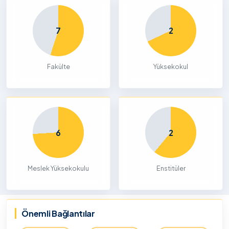
7
2
Fakülte
Yüksekokul
6
2
Meslek Yüksekokulu
Enstitüler
Önemli Bağlantılar