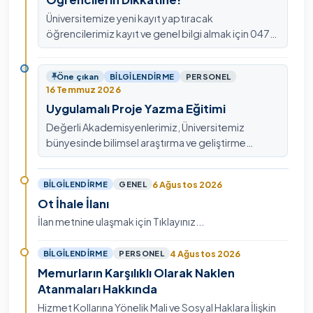
Üniversitemize yeni kayıt yaptıracak
öğrencilerimiz kayıt ve genel bilgi almak için 0478
211 75 75 Dahili: 1913 nolu telefondan
ulaşabilirsiniz.
Öne çıkan
BILGILENDIRME
PERSONEL
16 Temmuz 2026
Uygulamalı Proje Yazma Eğitimi
Değerli Akademisyenlerimiz, Üniversitemiz
bünyesinde bilimsel araştırma ve geliştirme
kültürünü güçlendirmek, ulusal ve uluslararası fon
mekanizmala…
6 Ağustos 2026
BILGILENDIRME
GENEL
Ot İhale İlanı
İlan metnine ulaşmak için Tıklayınız...
4 Ağustos 2026
BILGILENDIRME
PERSONEL
Memurların Karşılıklı Olarak Naklen
Atanmaları Hakkında
Hizmet Kollarına Yönelik Mali ve Sosyal Haklara İlişkin