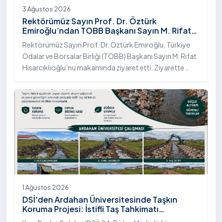
3 Ağustos 2026
Rektörümüz Sayın Prof. Dr. Öztürk
Emiroğlu’ndan TOBB Başkanı Sayın M. Rifat
Hisarcıklıoğlu’na Ziyaret
Rektörümüz Sayın Prof. Dr. Öztürk Emiroğlu, Türkiye
Odalar ve Borsalar Birliği (TOBB) Başkanı Sayın M. Rifat
Hisarcıklıoğlu’nu makamında ziyaret etti. Ziyarette
Rektörümüze, eşi Sayın Dr. Öğr. Üyesi Tuğba Mert
Emiroğlu Hanımefendi eşlik etti.
1 Ağustos 2026
DSİ'den Ardahan Üniversitesinde Taşkın
Koruma Projesi: İstifli Taş Tahkimatı
Çalışmaları Tamamlandı