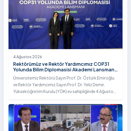
4 Ağustos 2026
Rektörümüz ve Rektör Yardımcımız COP31
Yolunda Bilim Diplomasisi Akademi Lansmanı
Toplantısına Katıldı
Üniversitemiz Rektörü Sayın Prof. Dr. Öztürk Emiroğlu
ve Rektör Yardımcımız Sayın Prof. Dr. Yeliz Demir,
Yükseköğretim Kurulu (YÖK) ev sahipliğinde 4 Ağustos
2026 tarihinde Ankara’da düzenlenen “COP31 Yolunda
Bilim Diplomasisi: Akademi Lansmanı” programına
katıldı.