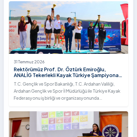
31 Temmuz 2026
Rektörümüz Prof. Dr. Öztürk Emiroğlu,
ANALİG Tekerlekli Kayak Türkiye Şampiyonası
Ödül Töreni’ne Katıldı
T.C. Gençlik ve Spor Bakanlığı, T.C. Ardahan Valiliği,
Ardahan Gençlik ve Spor İl Müdürlüğü ile Türkiye Kayak
Federasyonu iş birliği ve organizasyonunda
gerçekleştirilen Anadolu Yıldızlar Ligi (ANALİG) 2026
Sezonu Tekerlekli Kayak Türkiye Şampiyonası, 30-31
Temmuz 2026 tarihlerinde Ardahan Üniversitesi Yenisey
Yerleşkesi ev sahipliğinde tamamlandı.