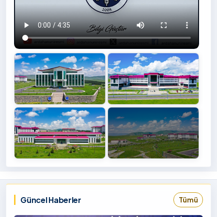
+4
İzlemek
‹
›
İçin
Tıklayınız
Güncel Haberler
Tümü