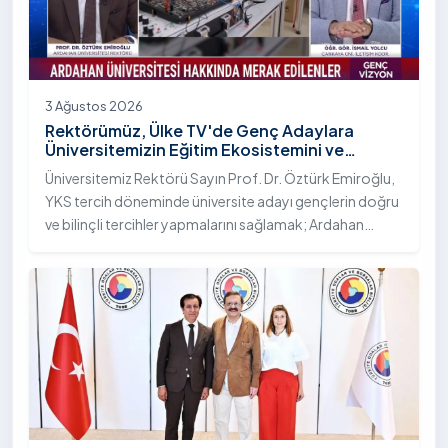
3 Ağustos 2026
Rektörümüz, Ülke TV'de Genç Adaylara
Üniversitemizin Eğitim Ekosistemini ve
Sunduğu Nitelikli İmkânları Anlattı
Üniversitemiz Rektörü Sayın Prof. Dr. Öztürk Emiroğlu,
YKS tercih döneminde üniversite adayı gençlerin doğru
ve bilinçli tercihler yapmalarını sağlamak; Ardahan
Üniversitesi'nin kurumsal yetkinliğini, akademik
çeşitliliğini ve nitelikli imkânlarını aktarmak üzere Ülke TV
ekranlarında yayımlanan "Genç Vizyon" programına
canlı yayın konuğu olarak katıldı.