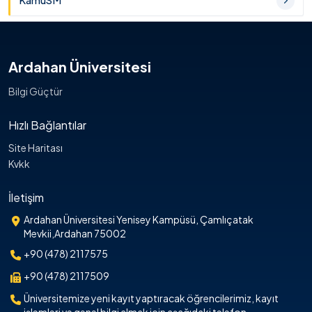
KamuSM
Ardahan Üniversitesi
Bilgi Güçtür
Hızlı Bağlantılar
Site Haritası
Kvkk
İletişim
Ardahan Üniversitesi Yenisey Kampüsü, Çamlıçatak
Mevkii,Ardahan 75002
+90 (478) 2117575
+90 (478) 2117509
Üniversitemize yeni kayıt yaptıracak öğrencilerimiz, kayıt
işlemleri ve genel bilgi almak için aşağıdaki telefon