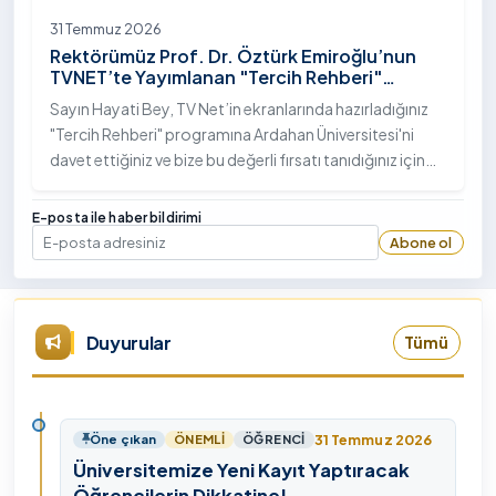
31 Temmuz 2026
Rektörümüz Prof. Dr. Öztürk Emiroğlu’nun
TVNET’te Yayımlanan "Tercih Rehberi"
Programındaki Röportajı
Sayın Hayati Bey, TV Net’in ekranlarında hazırladığınız
"Tercih Rehberi" programına Ardahan Üniversitesi'ni
davet ettiğiniz ve bize bu değerli fırsatı tanıdığınız için
öncelikle sizlere ve tüm TVNET ailesine gönülden
teşekkürlerimi sunuyorum.
E-posta ile haber bildirimi
Abone ol
E-posta
Duyurular
Tümü
31 Temmuz 2026
Öne çıkan
ÖNEMLI
ÖĞRENCI
Üniversitemize Yeni Kayıt Yaptıracak
Öğrencilerin Dikkatine!