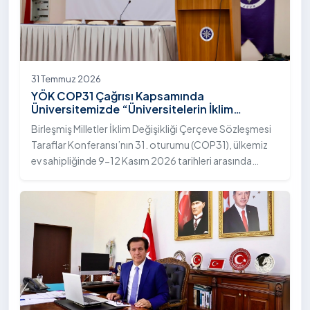
31 Temmuz 2026
YÖK COP31 Çağrısı Kapsamında
Üniversitemizde “Üniversitelerin İklim
Diplomasisindeki Rolü” Konulu Bilgilendirme
Birleşmiş Milletler İklim Değişikliği Çerçeve Sözleşmesi
Toplantısı Yapıldı
Taraflar Konferansı’nın 31. oturumu (COP31), ülkemiz
ev sahipliğinde 9-12 Kasım 2026 tarihleri arasında
Antalya’da gerçekleştirilecek. Bu kapsamda
Yükseköğretim Kurulu (YÖK), üniversitelerin akademik
katkı ve proje bildirimlerini koordine etme çağrısında
bulundu. Ardahan Üniversitesinde 31 Temmuz 2026
tarihinde bu çağrıya yönelik bir ön hazırlık toplantısı
düzenlendi.