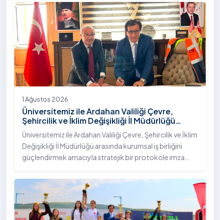
"İstifli Taş Tahkimatı" projesi titizlikle tamamlandı.
1 Ağustos 2026
Üniversitemiz ile Ardahan Valiliği Çevre,
Şehircilik ve İklim Değişikliği İl Müdürlüğü
Arasında İş Birliği Protokolü İmzalandı
Üniversitemiz ile Ardahan Valiliği Çevre, Şehircilik ve İklim
Değişikliği İl Müdürlüğü arasında kurumsal iş birliğini
güçlendirmek amacıyla stratejik bir protokole imza
atıldı.