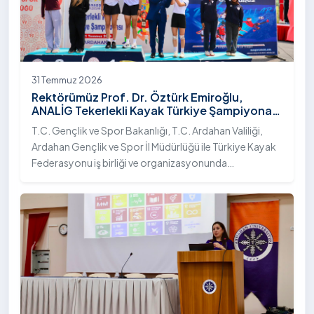
31 Temmuz 2026
Rektörümüz Prof. Dr. Öztürk Emiroğlu,
ANALİG Tekerlekli Kayak Türkiye Şampiyonası
Ödül Töreni’ne Katıldı
T.C. Gençlik ve Spor Bakanlığı, T.C. Ardahan Valiliği,
Ardahan Gençlik ve Spor İl Müdürlüğü ile Türkiye Kayak
Federasyonu iş birliği ve organizasyonunda
gerçekleştirilen Anadolu Yıldızlar Ligi (ANALİG) 2026
Sezonu Tekerlekli Kayak Türkiye Şampiyonası, 30-31
Temmuz 2026 tarihlerinde Ardahan Üniversitesi Yenisey
Yerleşkesi ev sahipliğinde tamamlandı.