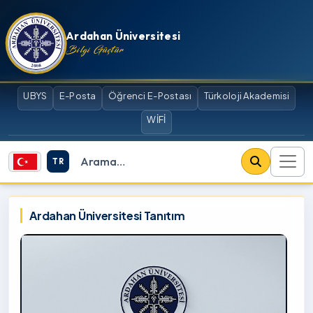
İçeriğe atla
Ardahan Üniversitesi
Bilgi Güçtür
UBYS
E-Posta
Öğrenci E-Postası
Türkoloji Akademisi
WİFİ
TR
Site içi arama
Ardahan Üniversitesi
Ardahan Üniversitesi Tanıtım