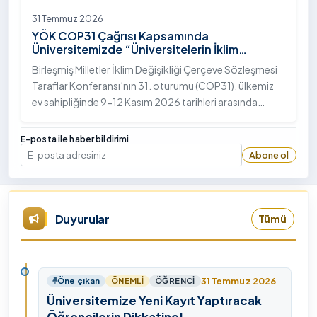
31 Temmuz 2026
YÖK COP31 Çağrısı Kapsamında
Üniversitemizde “Üniversitelerin İklim
Diplomasisindeki Rolü” Konulu Bilgilendirme
Birleşmiş Milletler İklim Değişikliği Çerçeve Sözleşmesi
Toplantısı Yapıldı
Taraflar Konferansı’nın 31. oturumu (COP31), ülkemiz
ev sahipliğinde 9-12 Kasım 2026 tarihleri arasında
Antalya’da gerçekleştirilecek. Bu kapsamda
Yükseköğretim Kurulu (YÖK), üniversitelerin akademik
E-posta ile haber bildirimi
katkı ve proje bildirimlerini koordine etme çağrısında
Abone ol
E-posta
bulundu. Ardahan Üniversitesinde 31 Temmuz 2026
tarihinde bu çağrıya yönelik bir ön hazırlık toplantısı
düzenlendi.
Duyurular
Tümü
31 Temmuz 2026
Öne çıkan
ÖNEMLI
ÖĞRENCI
Üniversitemize Yeni Kayıt Yaptıracak
Öğrencilerin Dikkatine!