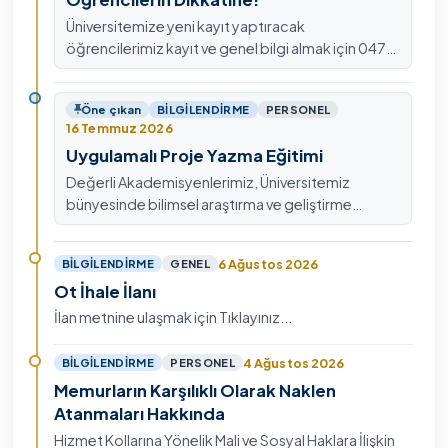
Üniversitemize yeni kayıt yaptıracak
öğrencilerimiz kayıt ve genel bilgi almak için 0478
211 75 75 Dahili: 1913 nolu telefondan
ulaşabilirsiniz.
Öne çıkan
BILGILENDIRME
PERSONEL
16 Temmuz 2026
Uygulamalı Proje Yazma Eğitimi
Değerli Akademisyenlerimiz, Üniversitemiz
bünyesinde bilimsel araştırma ve geliştirme
kültürünü güçlendirmek, ulusal ve uluslararası fon
mekanizmala…
6 Ağustos 2026
BILGILENDIRME
GENEL
Ot İhale İlanı
İlan metnine ulaşmak için Tıklayınız...
4 Ağustos 2026
BILGILENDIRME
PERSONEL
Memurların Karşılıklı Olarak Naklen
Atanmaları Hakkında
Hizmet Kollarına Yönelik Mali ve Sosyal Haklara İlişkin