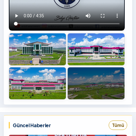
+4
İzlemek
‹
›
İçin
Tıklayınız
Güncel Haberler
Tümü