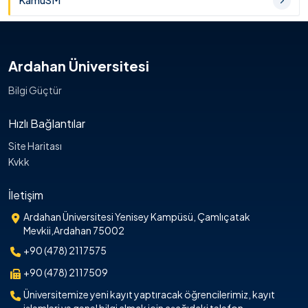
KamuSM
Ardahan Üniversitesi
Bilgi Güçtür
Hızlı Bağlantılar
Site Haritası
Kvkk
İletişim
Ardahan Üniversitesi Yenisey Kampüsü, Çamlıçatak
Mevkii,Ardahan 75002
+90 (478) 2117575
+90 (478) 2117509
Üniversitemize yeni kayıt yaptıracak öğrencilerimiz, kayıt
işlemleri ve genel bilgi almak için aşağıdaki telefon