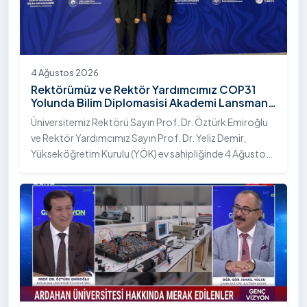
4 Ağustos 2026
Rektörümüz ve Rektör Yardımcımız COP31
Yolunda Bilim Diplomasisi Akademi Lansmanı
Toplantısına Katıldı
Üniversitemiz Rektörü Sayın Prof. Dr. Öztürk Emiroğlu
ve Rektör Yardımcımız Sayın Prof. Dr. Yeliz Demir,
Yükseköğretim Kurulu (YÖK) ev sahipliğinde 4 Ağustos
2026 tarihinde Ankara’da düzenlenen “COP31 Yolunda
Bilim Diplomasisi: Akademi Lansmanı” programına
katıldı.