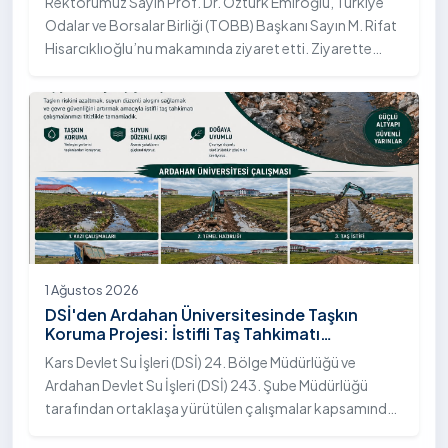
Rektörümüz Sayın Prof. Dr. Öztürk Emiroğlu, Türkiye
Odalar ve Borsalar Birliği (TOBB) Başkanı Sayın M. Rifat
Hisarcıklıoğlu’nu makamında ziyaret etti. Ziyarette
Rektörümüze, eşi Sayın Dr. Öğr. Üyesi Tuğba Mert
Emiroğlu Hanımefendi eşlik etti.
1 Ağustos 2026
DSİ'den Ardahan Üniversitesinde Taşkın
Koruma Projesi: İstifli Taş Tahkimatı
Çalışmaları Tamamlandı
Kars Devlet Su İşleri (DSİ) 24. Bölge Müdürlüğü ve
Ardahan Devlet Su İşleri (DSİ) 243. Şube Müdürlüğü
tarafından ortaklaşa yürütülen çalışmalar kapsamında,
Ardahan Üniversitesi yerleşkesinde hayata geçirilen