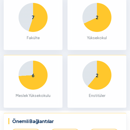
7
2
Fakülte
Yüksekokul
6
2
Meslek Yüksekokulu
Enstitüler
Önemli Bağlantılar