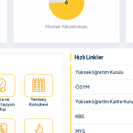
6
26
ru
Meslek Yüksekokulu
cunun 21
lması
 ve
Hızlı Linkler
Yükseköğretim Kurulu
ÖSYM
te ve
Yenisey
Yükseköğretim Kalite Kuru
itasyon
Konukevi
isi
KBS
MYS