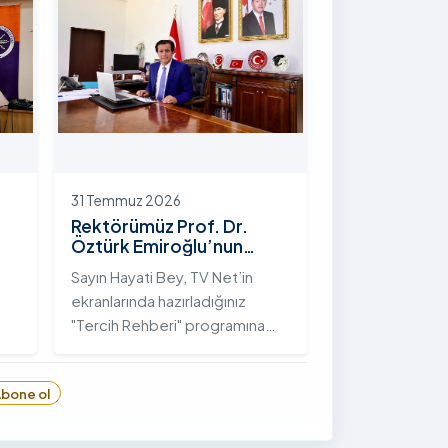
hayata geçirilen "İstifli Taş
Tahkimatı" projesi titizlikle
tamamlandı.
31 Temmuz 2026
Rektörümüz Prof. Dr.
Öztürk Emiroğlu’nun
TVNET’te Yayımlanan
Sayın Hayati Bey, TV Net’in
"Tercih Rehberi"
ekranlarında hazırladığınız
Programındaki Röportajı
"Tercih Rehberi" programına
Ardahan Üniversitesi'ni davet
ettiğiniz ve bize bu değerli
bone ol
6
fırsatı tanıdığınız için öncelikle
sizlere ve tüm TVNET ailesine
gönülden teşekkürlerimi