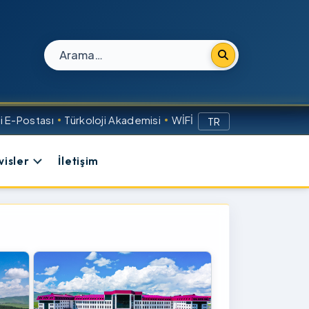
Site içi arama
 E-Postası
Türkoloji Akademisi
WİFİ
TR
visler
İletişim