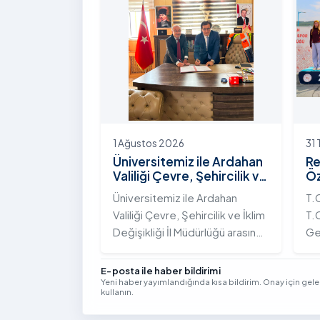
Yolunda Bilim Diplomasisi:
çeş
Akademi Lansmanı” programına
ak
katıldı.
ek
Vi
kon
1 Ağustos 2026
31
Üniversitemiz ile Ardahan
Re
Valiliği Çevre, Şehircilik ve
Öz
İklim Değişikliği İl
Te
Üniversitemiz ile Ardahan
T.
Müdürlüğü Arasında İş
Şa
Valiliği Çevre, Şehircilik ve İklim
T.C
Birliği Protokolü İmzalandı
Tö
Değişikliği İl Müdürlüğü arasında
Ge
kurumsal iş birliğini
Tü
güçlendirmek amacıyla
bi
E-posta ile haber bildirimi
Yeni haber yayımlandığında kısa bildirim. Onay için gel
stratejik bir protokole imza
ge
kullanın.
atıldı.
Yıl
Se