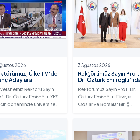
Ağustos 2026
3 Ağustos 2026
ktörümüz, Ülke TV'de
Rektörümüz Sayın Prof.
nç Adaylara
Dr. Öztürk Emiroğlu’nd
iversitemizin Eğitim
TOBB Başkanı Sayın M.
iversitemiz Rektörü Sayın
Rektörümüz Sayın Prof. Dr.
osistemini ve Sunduğu
Rifat Hisarcıklıoğlu’na
of. Dr. Öztürk Emiroğlu, YKS
Öztürk Emiroğlu, Türkiye
telikli İmkânları Anlattı
Ziyaret
rcih döneminde üniversite
Odalar ve Borsalar Birliği
yı gençlerin doğru ve bilinçli
(TOBB) Başkanı Sayın M. Rifa
rcihler yapmalarını sağlamak;
Hisarcıklıoğlu’nu makamında
dahan Üniversitesi'nin
ziyaret etti. Ziyarette
rumsal yetkinliğini, akademik
Rektörümüze, eşi Sayın Dr.