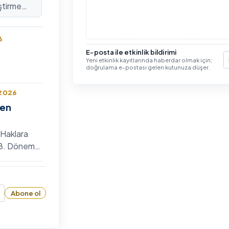
ştirme
lararası
6
E-posta ile etkinlik bildirimi
Yeni etkinlik kayıtlarında haberdar olmak için;
E
doğrulama e-postası gelen kutunuza düşer.
 2026
len
 Haklara
n 8. Dönem
 Bilim
6
zyumu
Abone ol
26