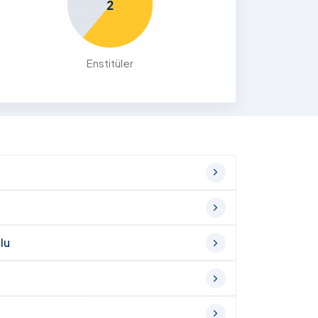
2
Enstitüler
lu