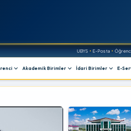
UBYS
E-Posta
Öğrenci
renci
Akademik Birimler
İdari Birimler
E-Ser