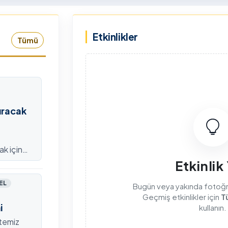
rkiye Şampiyonası, 30-31
kapsamda Yükseköğretim
mmuz 2026 tarihlerinde
Kurulu (YÖK), üniversitelerin
Etkinlikler
dahan Üniversitesi Yenisey
akademik katkı ve proje
Tümü
rleşkesi ev sahipliğinde
bildirimlerini koordine etme
mamlandı.
çağrısında bulundu. Ardahan
Üniversitesinde 31 Temmuz
2026 tarihinde bu çağrıya
yönelik bir ön hazırlık toplantı
düzenlendi.
ıracak
ak için
efondan
Etkinlik
EL
Bugün veya yakında fotoğraf
Geçmiş etkinlikler için
T
i
kullanın.
itemiz