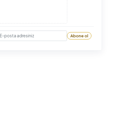
Abone ol
-posta