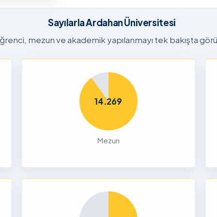
26-2027
tora
Sayılarla Ardahan Üniversitesi
Başvuru
n
ğrenci, mezun ve akademik yapılanmayı tek bakışta görü
26
Dalı 2026-
Dönemi
14.269
nları ve
çin
Mezun
26
liği Odaklı
k Ön
26
Yetenek