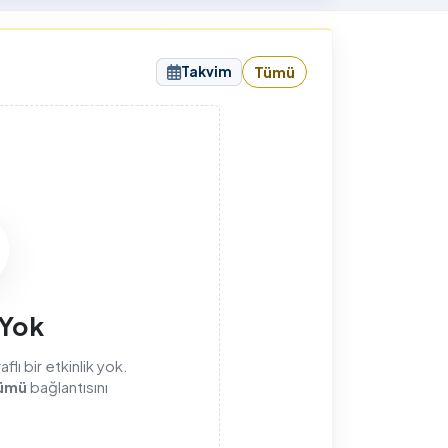
sunuyorum.
Takvim
Tümü
sı
 Yok
lı bir etkinlik yok.
ümü
bağlantısını