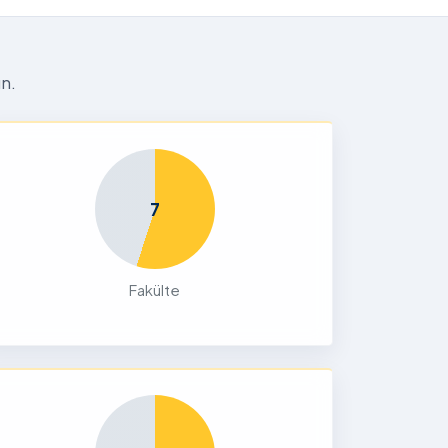
n.
7
Fakülte