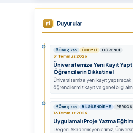
Tü
Te
Ar
Duyurular
Ye
ta
Öne çıkan
ÖNEMLI
ÖĞRENCI
31 Temmuz 2026
Üniversitemize Yeni Kayıt Yapt
Öğrencilerin Dikkatine!
Üniversitemize yeni kayıt yaptıracak
öğrencilerimiz kayıt ve genel bilgi alm
0478 211 75 75 Dahili: 1913 nolu tel
ulaşabilirsiniz.
Öne çıkan
BILGILENDIRME
PERSON
16 Temmuz 2026
Uygulamalı Proje Yazma Eğitim
Değerli Akademisyenlerimiz, Ünivers