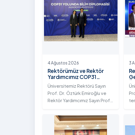
4 Ağustos 2026
3 
Rektörümüz ve Rektör
Re
Yardımcımız COP31
Ge
Yolunda Bilim Diplomasisi
Ün
Üniversitemiz Rektörü Sayın
Ün
Akademi Lansmanı
Ek
Prof. Dr. Öztürk Emiroğlu ve
Pr
Toplantısına Katıldı
Ni
Rektör Yardımcımız Sayın Prof.
te
Dr. Yeliz Demir, Yükseköğretim
ada
Kurulu (YÖK) ev sahipliğinde 4
te
Ağustos 2026 tarihinde
Ar
Ankara’da düzenlenen “COP31
ku