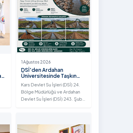
1 Ağustos 2026
DSİ'den Ardahan
an
Üniversitesinde Taşkın
Koruma Projesi: İstifli Taş
Kars Devlet Su İşleri (DSİ) 24.
Tahkimatı Çalışmaları
Bölge Müdürlüğü ve Ardahan
Tamamlandı
Devlet Su İşleri (DSİ) 243. Şube
t
Müdürlüğü tarafından ortaklaşa
yürütülen çalışmalar
kapsamında, Ardahan
Üniversitesi yerleşkesinde