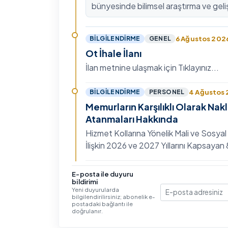
bünyesinde bilimsel araştırma ve geli
kültürünü güçlendirmek, ulusal ve ulus
fon mekanizmala…
6 Ağustos 202
BILGILENDIRME
GENEL
Ot İhale İlanı
İlan metnine ulaşmak için Tıklayınız...
4 Ağustos
BILGILENDIRME
PERSONEL
Memurların Karşılıklı Olarak Nak
Atanmaları Hakkında
Hizmet Kollarına Yönelik Mali ve Sosyal
İlişkin 2026 ve 2027 Yıllarını Kapsaya
Toplu Sözleşme'nin Eğitim, Öğretim ve
Hizmet…
3 Ağustos 202
BILGILENDIRME
GENEL
E-posta ile duyuru
bildirimi
IV. Uluslararası İlişkiler Sempo
Yeni duyurularda
bilgilendirilirsiniz; abonelik e-
E-posta
Ayrıntılı bilgi ve başvuru için Tıklayınız...
postadaki bağlantı ile
doğrulanır.
30 Temmuz 20
BILGILENDIRME
GENEL