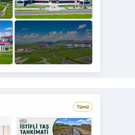
+4
›
Tümü