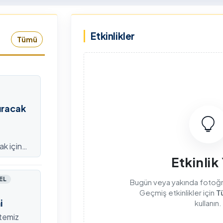
rkiye Şampiyonası, 30-31
kapsamda Yükseköğretim
mmuz 2026 tarihlerinde
Kurulu (YÖK), üniversitelerin
Etkinlikler
dahan Üniversitesi Yenisey
akademik katkı ve proje
Tümü
rleşkesi ev sahipliğinde
bildirimlerini koordine etme
mamlandı.
çağrısında bulundu. Ardahan
Üniversitesinde 31 Temmuz
2026 tarihinde bu çağrıya
yönelik bir ön hazırlık toplantı
düzenlendi.
ıracak
ak için
efondan
Etkinlik
EL
Bugün veya yakında fotoğraf
Geçmiş etkinlikler için
T
i
kullanın.
itemiz