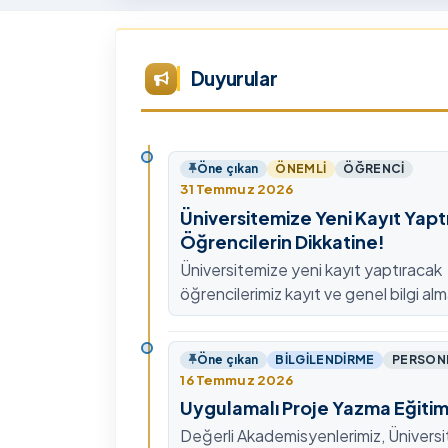
Tü
Te
Ar
Duyurular
Ye
ta
Öne çıkan
ÖNEMLI
ÖĞRENCI
31 Temmuz 2026
Üniversitemize Yeni Kayıt Yapt
Öğrencilerin Dikkatine!
Üniversitemize yeni kayıt yaptıracak
öğrencilerimiz kayıt ve genel bilgi alm
0478 211 75 75 Dahili: 1913 nolu tel
ulaşabilirsiniz.
Öne çıkan
BILGILENDIRME
PERSON
16 Temmuz 2026
Uygulamalı Proje Yazma Eğitim
Değerli Akademisyenlerimiz, Ünivers