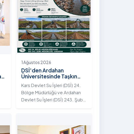
1 Ağustos 2026
DSİ'den Ardahan
an
Üniversitesinde Taşkın
Koruma Projesi: İstifli Taş
Kars Devlet Su İşleri (DSİ) 24.
Tahkimatı Çalışmaları
Bölge Müdürlüğü ve Ardahan
Tamamlandı
Devlet Su İşleri (DSİ) 243. Şube
t
Müdürlüğü tarafından ortaklaşa
yürütülen çalışmalar
kapsamında, Ardahan
Üniversitesi yerleşkesinde