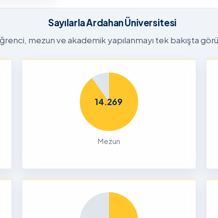
26-2027
tora
Sayılarla Ardahan Üniversitesi
Başvuru
n
ğrenci, mezun ve akademik yapılanmayı tek bakışta görü
26
Dalı 2026-
Dönemi
14.269
nları ve
çin
Mezun
26
liği Odaklı
k Ön
26
Yetenek