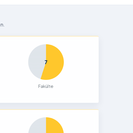
n.
7
Fakülte