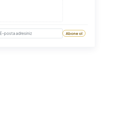
Abone ol
-posta