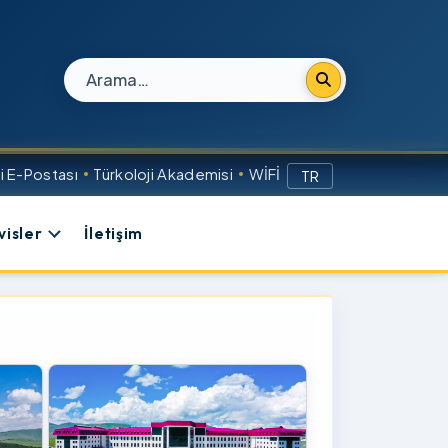
Site içi arama
 E-Postası
Türkoloji Akademisi
WİFİ
TR
visler
İletişim