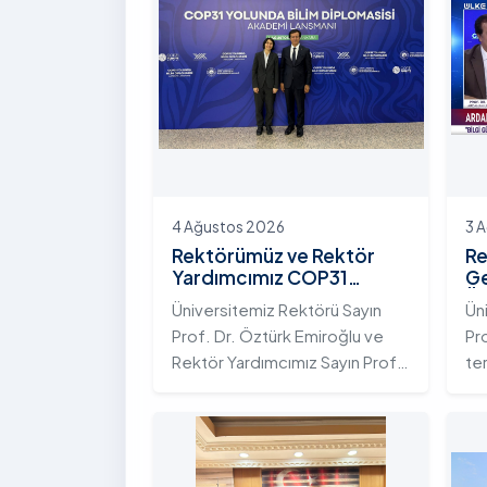
4 Ağustos 2026
3 
Rektörümüz ve Rektör
Re
Yardımcımız COP31
Ge
Yolunda Bilim Diplomasisi
Ün
Üniversitemiz Rektörü Sayın
Ün
Akademi Lansmanı
Ek
Prof. Dr. Öztürk Emiroğlu ve
Pr
Toplantısına Katıldı
Ni
Rektör Yardımcımız Sayın Prof.
te
Dr. Yeliz Demir, Yükseköğretim
ada
Kurulu (YÖK) ev sahipliğinde 4
te
Ağustos 2026 tarihinde
Ar
Ankara’da düzenlenen “COP31
ku