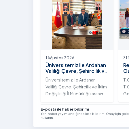
Yolunda Bilim Diplomasisi:
çeş
Akademi Lansmanı” programına
ak
katıldı.
ek
Vi
kon
1 Ağustos 2026
31
Üniversitemiz ile Ardahan
Re
Valiliği Çevre, Şehircilik ve
Öz
İklim Değişikliği İl
Te
Üniversitemiz ile Ardahan
T.
Müdürlüğü Arasında İş
Şa
Valiliği Çevre, Şehircilik ve İklim
T.C
Birliği Protokolü İmzalandı
Tö
Değişikliği İl Müdürlüğü arasında
Ge
kurumsal iş birliğini
Tü
güçlendirmek amacıyla
bi
E-posta ile haber bildirimi
Yeni haber yayımlandığında kısa bildirim. Onay için gel
stratejik bir protokole imza
ge
kullanın.
atıldı.
Yıl
Se