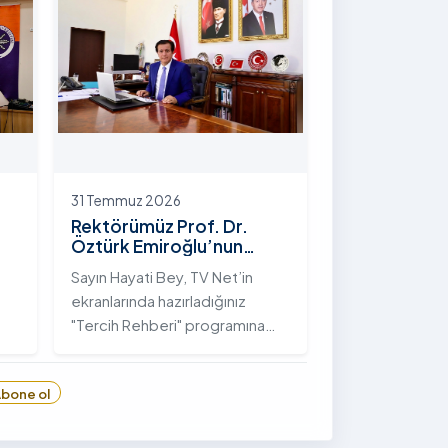
hayata geçirilen "İstifli Taş
Tahkimatı" projesi titizlikle
tamamlandı.
31 Temmuz 2026
Rektörümüz Prof. Dr.
Öztürk Emiroğlu’nun
TVNET’te Yayımlanan
Sayın Hayati Bey, TV Net’in
"Tercih Rehberi"
ekranlarında hazırladığınız
Programındaki Röportajı
"Tercih Rehberi" programına
Ardahan Üniversitesi'ni davet
ettiğiniz ve bize bu değerli
bone ol
6
fırsatı tanıdığınız için öncelikle
sizlere ve tüm TVNET ailesine
gönülden teşekkürlerimi