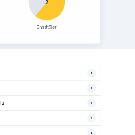
2
Enstitüler
lu