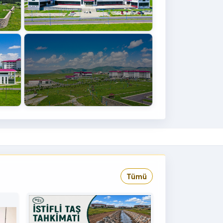
+4
›
Tümü