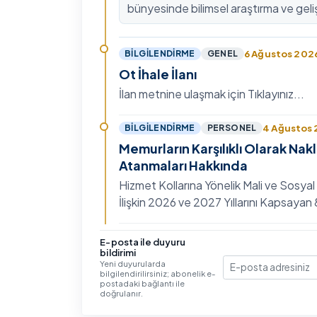
bünyesinde bilimsel araştırma ve geli
kültürünü güçlendirmek, ulusal ve ulus
fon mekanizmala…
6 Ağustos 202
BILGILENDIRME
GENEL
Ot İhale İlanı
İlan metnine ulaşmak için Tıklayınız...
4 Ağustos
BILGILENDIRME
PERSONEL
Memurların Karşılıklı Olarak Nak
Atanmaları Hakkında
Hizmet Kollarına Yönelik Mali ve Sosyal
İlişkin 2026 ve 2027 Yıllarını Kapsaya
Toplu Sözleşme'nin Eğitim, Öğretim ve
Hizmet…
3 Ağustos 202
BILGILENDIRME
GENEL
E-posta ile duyuru
bildirimi
IV. Uluslararası İlişkiler Sempo
Yeni duyurularda
bilgilendirilirsiniz; abonelik e-
E-posta
Ayrıntılı bilgi ve başvuru için Tıklayınız...
postadaki bağlantı ile
doğrulanır.
30 Temmuz 20
BILGILENDIRME
GENEL