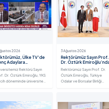
Ağustos 2026
3 Ağustos 2026
ktörümüz, Ülke TV'de
Rektörümüz Sayın Prof.
nç Adaylara
Dr. Öztürk Emiroğlu’nd
iversitemizin Eğitim
TOBB Başkanı Sayın M.
iversitemiz Rektörü Sayın
Rektörümüz Sayın Prof. Dr.
osistemini ve Sunduğu
Rifat Hisarcıklıoğlu’na
of. Dr. Öztürk Emiroğlu, YKS
Öztürk Emiroğlu, Türkiye
telikli İmkânları Anlattı
Ziyaret
rcih döneminde üniversite
Odalar ve Borsalar Birliği
yı gençlerin doğru ve bilinçli
(TOBB) Başkanı Sayın M. Rifa
rcihler yapmalarını sağlamak;
Hisarcıklıoğlu’nu makamında
dahan Üniversitesi'nin
ziyaret etti. Ziyarette
rumsal yetkinliğini, akademik
Rektörümüze, eşi Sayın Dr.