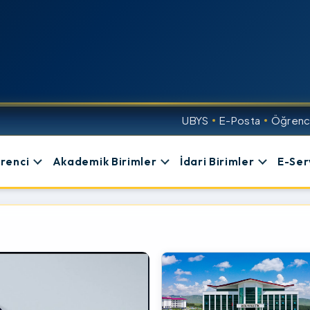
UBYS
E-Posta
Öğrenci
renci
Akademik Birimler
İdari Birimler
E-Ser