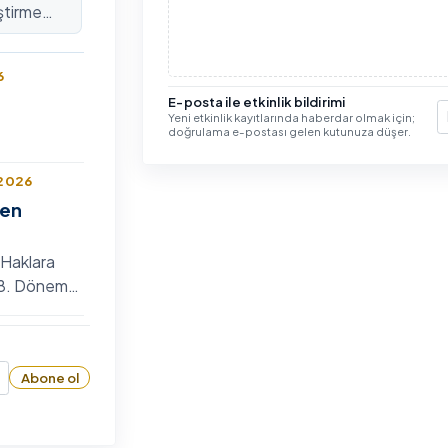
ştirme
lararası
6
E-posta ile etkinlik bildirimi
Yeni etkinlik kayıtlarında haberdar olmak için;
E
doğrulama e-postası gelen kutunuza düşer.
 2026
len
 Haklara
n 8. Dönem
 Bilim
6
zyumu
Abone ol
26