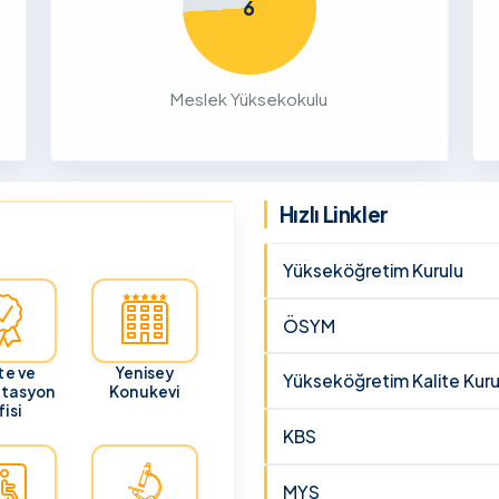
6
26
ru
Meslek Yüksekokulu
cunun 21
lması
 ve
Hızlı Linkler
Yükseköğretim Kurulu
ÖSYM
te ve
Yenisey
Yükseköğretim Kalite Kuru
itasyon
Konukevi
isi
KBS
MYS