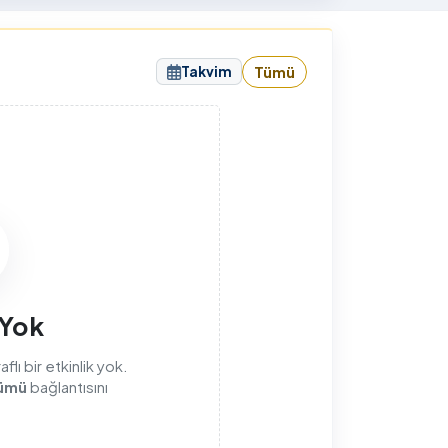
sunuyorum.
Takvim
Tümü
sı
 Yok
lı bir etkinlik yok.
ümü
bağlantısını