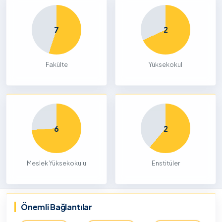
7
2
Fakülte
Yüksekokul
6
2
Meslek Yüksekokulu
Enstitüler
Önemli Bağlantılar