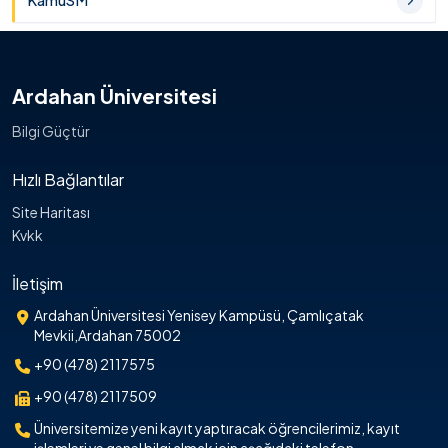
KamuSM
Ardahan Üniversitesi
Bilgi Güçtür
Hızlı Bağlantılar
Site Haritası
Kvkk
İletişim
Ardahan Üniversitesi Yenisey Kampüsü, Çamlıçatak
Mevkii,Ardahan 75002
+90 (478) 2117575
+90 (478) 2117509
Üniversitemize yeni kayıt yaptıracak öğrencilerimiz, kayıt
işlemleri ve genel bilgi almak için aşağıdaki telefon