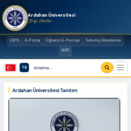
İçeriğe atla
Ardahan Üniversitesi
Bilgi Güçtür
UBYS
E-Posta
Öğrenci E-Postası
Türkoloji Akademisi
WİFİ
TR
Site içi arama
Ardahan Üniversitesi
Ardahan Üniversitesi Tanıtım