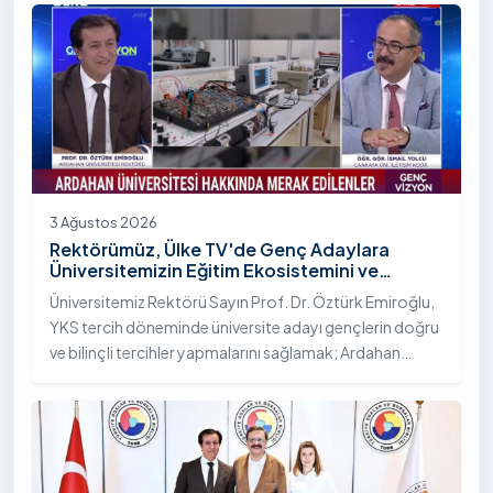
Bilim Diplomasisi: Akademi Lansmanı” programına
katıldı.
3 Ağustos 2026
Rektörümüz, Ülke TV'de Genç Adaylara
Üniversitemizin Eğitim Ekosistemini ve
Sunduğu Nitelikli İmkânları Anlattı
Üniversitemiz Rektörü Sayın Prof. Dr. Öztürk Emiroğlu,
YKS tercih döneminde üniversite adayı gençlerin doğru
ve bilinçli tercihler yapmalarını sağlamak; Ardahan
Üniversitesi'nin kurumsal yetkinliğini, akademik
çeşitliliğini ve nitelikli imkânlarını aktarmak üzere Ülke TV
ekranlarında yayımlanan "Genç Vizyon" programına
canlı yayın konuğu olarak katıldı.