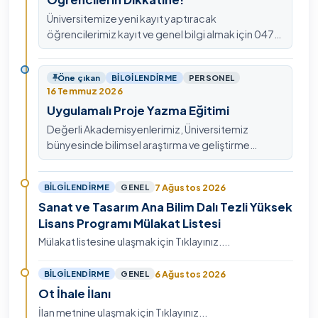
Üniversitemize yeni kayıt yaptıracak
öğrencilerimiz kayıt ve genel bilgi almak için 0478
211 75 75 Dahili: 1913 nolu telefondan
ulaşabilirsiniz.
Öne çıkan
BILGILENDIRME
PERSONEL
16 Temmuz 2026
Uygulamalı Proje Yazma Eğitimi
Değerli Akademisyenlerimiz, Üniversitemiz
bünyesinde bilimsel araştırma ve geliştirme
kültürünü güçlendirmek, ulusal ve uluslararası fon
mekanizmala…
7 Ağustos 2026
BILGILENDIRME
GENEL
Sanat ve Tasarım Ana Bilim Dalı Tezli Yüksek
Lisans Programı Mülakat Listesi
Mülakat listesine ulaşmak için Tıklayınız....
6 Ağustos 2026
BILGILENDIRME
GENEL
Ot İhale İlanı
İlan metnine ulaşmak için Tıklayınız...