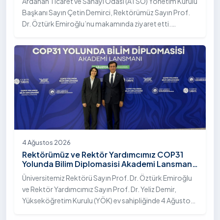
Ardahan Ticaret ve Sanayi Odası (ATSO) Yönetim Kurulu
Başkanı Sayın Çetin Demirci, Rektörümüz Sayın Prof.
Dr. Öztürk Emiroğlu’nu makamında ziyaret etti.
Ziyarette, üniversite ile kent sanayisi ve ticaret odası
arasındaki iş birliği imkânları ele alınırken, Ardahan’ın
ekonomik ve sosyo-kültürel gelişimine katkı
sağlayacak ortak projeler değerlendirildi.
4 Ağustos 2026
Rektörümüz ve Rektör Yardımcımız COP31
Yolunda Bilim Diplomasisi Akademi Lansmanı
Toplantısına Katıldı
Üniversitemiz Rektörü Sayın Prof. Dr. Öztürk Emiroğlu
ve Rektör Yardımcımız Sayın Prof. Dr. Yeliz Demir,
Yükseköğretim Kurulu (YÖK) ev sahipliğinde 4 Ağustos
2026 tarihinde Ankara’da düzenlenen “COP31 Yolunda