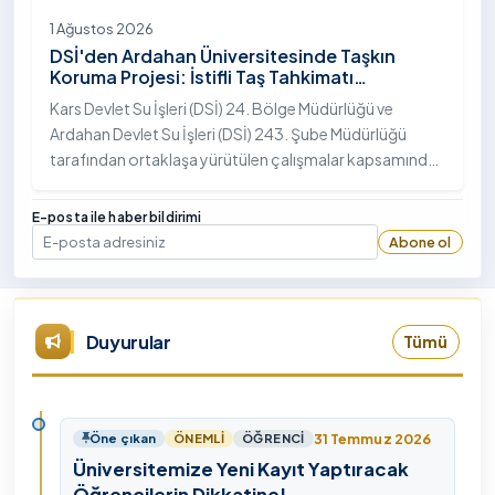
1 Ağustos 2026
DSİ'den Ardahan Üniversitesinde Taşkın
Koruma Projesi: İstifli Taş Tahkimatı
Çalışmaları Tamamlandı
Kars Devlet Su İşleri (DSİ) 24. Bölge Müdürlüğü ve
Ardahan Devlet Su İşleri (DSİ) 243. Şube Müdürlüğü
tarafından ortaklaşa yürütülen çalışmalar kapsamında,
Ardahan Üniversitesi yerleşkesinde hayata geçirilen
"İstifli Taş Tahkimatı" projesi titizlikle tamamlandı.
E-posta ile haber bildirimi
Abone ol
E-posta
Duyurular
Tümü
31 Temmuz 2026
Öne çıkan
ÖNEMLI
ÖĞRENCI
Üniversitemize Yeni Kayıt Yaptıracak
Öğrencilerin Dikkatine!