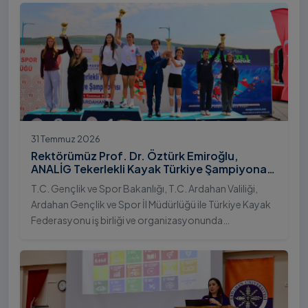
31 Temmuz 2026
Rektörümüz Prof. Dr. Öztürk Emiroğlu,
ANALİG Tekerlekli Kayak Türkiye Şampiyonası
Ödül Töreni’ne Katıldı
T.C. Gençlik ve Spor Bakanlığı, T.C. Ardahan Valiliği,
Ardahan Gençlik ve Spor İl Müdürlüğü ile Türkiye Kayak
Federasyonu iş birliği ve organizasyonunda
gerçekleştirilen Anadolu Yıldızlar Ligi (ANALİG) 2026
Sezonu Tekerlekli Kayak Türkiye Şampiyonası, 30-31
Temmuz 2026 tarihlerinde Ardahan Üniversitesi Yenisey
Yerleşkesi ev sahipliğinde tamamlandı.