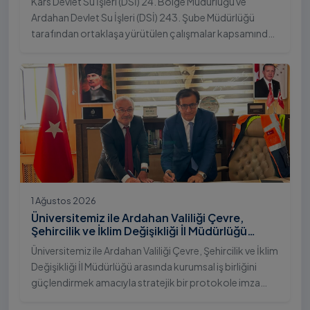
Kars Devlet Su İşleri (DSİ) 24. Bölge Müdürlüğü ve
Ardahan Devlet Su İşleri (DSİ) 243. Şube Müdürlüğü
tarafından ortaklaşa yürütülen çalışmalar kapsamında,
Ardahan Üniversitesi yerleşkesinde hayata geçirilen
"İstifli Taş Tahkimatı" projesi titizlikle tamamlandı.
1 Ağustos 2026
Üniversitemiz ile Ardahan Valiliği Çevre,
Şehircilik ve İklim Değişikliği İl Müdürlüğü
Arasında İş Birliği Protokolü İmzalandı
Üniversitemiz ile Ardahan Valiliği Çevre, Şehircilik ve İklim
Değişikliği İl Müdürlüğü arasında kurumsal iş birliğini
güçlendirmek amacıyla stratejik bir protokole imza
atıldı.