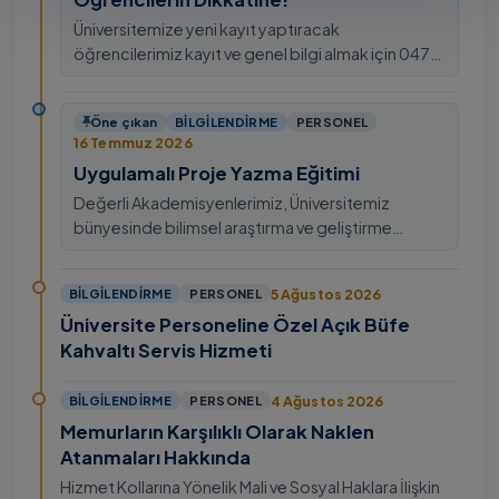
Üniversitemize yeni kayıt yaptıracak
öğrencilerimiz kayıt ve genel bilgi almak için 0478
211 75 75 Dahili: 1913 nolu telefondan
ulaşabilirsiniz.
Öne çıkan
BILGILENDIRME
PERSONEL
16 Temmuz 2026
Uygulamalı Proje Yazma Eğitimi
Değerli Akademisyenlerimiz, Üniversitemiz
bünyesinde bilimsel araştırma ve geliştirme
kültürünü güçlendirmek, ulusal ve uluslararası fon
mekanizmala…
5 Ağustos 2026
BILGILENDIRME
PERSONEL
Üniversite Personeline Özel Açık Büfe
Kahvaltı Servis Hizmeti
4 Ağustos 2026
BILGILENDIRME
PERSONEL
Memurların Karşılıklı Olarak Naklen
Atanmaları Hakkında
Hizmet Kollarına Yönelik Mali ve Sosyal Haklara İlişkin