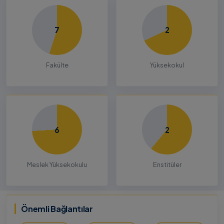
7
2
Fakülte
Yüksekokul
6
2
Meslek Yüksekokulu
Enstitüler
Önemli Bağlantılar