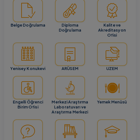
Belge Doğrulama
Diploma
Kalite ve
Doğrulama
Akreditasyon
Ofisi
Yenisey Konukevi
ARÜSEM
UZEM
Engelli Öğrenci
Merkezi Araştırma
Yemek Menüsü
Birim Ofisi
Laboratuvarı ve
Araştırma Merkezi