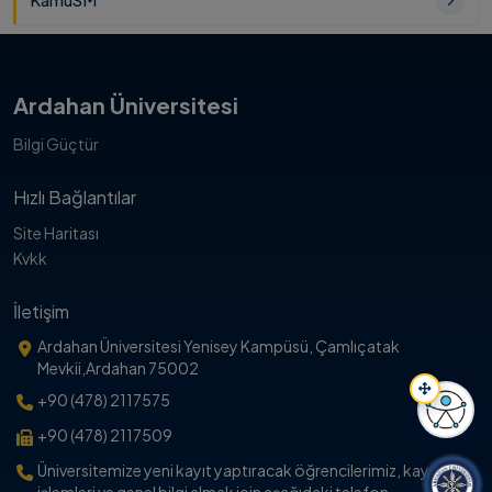
KamuSM
Ardahan Üniversitesi
Bilgi Güçtür
Hızlı Bağlantılar
Site Haritası
Kvkk
İletişim
Ardahan Üniversitesi Yenisey Kampüsü, Çamlıçatak
Mevkii,Ardahan 75002
+90 (478) 2117575
+90 (478) 2117509
Erişil
Üniversitemize yeni kayıt yaptıracak öğrencilerimiz, kayıt
işlemleri ve genel bilgi almak için aşağıdaki telefon