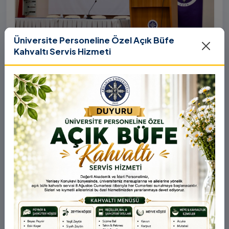
Üniversite Personeline Özel Açık Büfe
Kahvaltı Servis Hizmeti
31 Temmuz 2026
YÖK COP31 Çağrısı Kapsamında
Üniversitemizde “Üniversitelerin İklim
Diplomasisindeki Rolü” Konulu Bilgilendirme
Birleşmiş Milletler İklim Değişikliği Çerçeve Sözleşmesi
Toplantısı Yapıldı
Taraflar Konferansı’nın 31. oturumu (COP31), ülkemiz
ev sahipliğinde 9-12 Kasım 2026 tarihleri arasında
Antalya’da gerçekleştirilecek. Bu kapsamda
Yükseköğretim Kurulu (YÖK), üniversitelerin akademik
katkı ve proje bildirimlerini koordine etme çağrısında
bulundu. Ardahan Üniversitesinde 31 Temmuz 2026
tarihinde bu çağrıya yönelik bir ön hazırlık toplantısı
düzenlendi.