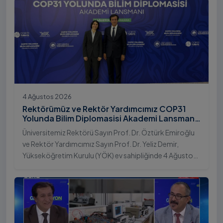
4 Ağustos 2026
Rektörümüz ve Rektör Yardımcımız COP31
Yolunda Bilim Diplomasisi Akademi Lansmanı
Toplantısına Katıldı
Üniversitemiz Rektörü Sayın Prof. Dr. Öztürk Emiroğlu
ve Rektör Yardımcımız Sayın Prof. Dr. Yeliz Demir,
Yükseköğretim Kurulu (YÖK) ev sahipliğinde 4 Ağustos
2026 tarihinde Ankara’da düzenlenen “COP31 Yolunda
Bilim Diplomasisi: Akademi Lansmanı” programına
katıldı.