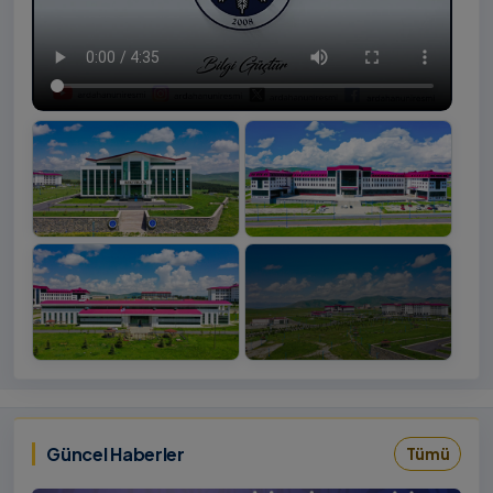
+4
İzlemek
‹
›
İçin
Tıklayınız
Güncel Haberler
Tümü