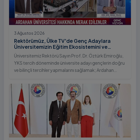
3 Ağustos 2026
Rektörümüz, Ülke TV'de Genç Adaylara
Üniversitemizin Eğitim Ekosistemini ve
Sunduğu Nitelikli İmkânları Anlattı
Üniversitemiz Rektörü Sayın Prof. Dr. Öztürk Emiroğlu,
YKS tercih döneminde üniversite adayı gençlerin doğru
ve bilinçli tercihler yapmalarını sağlamak; Ardahan
Üniversitesi'nin kurumsal yetkinliğini, akademik
çeşitliliğini ve nitelikli imkânlarını aktarmak üzere Ülke TV
ekranlarında yayımlanan "Genç Vizyon" programına
canlı yayın konuğu olarak katıldı.