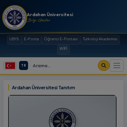
İçeriğe atla
Ardahan Üniversitesi
Bilgi Güçtür
UBYS
E-Posta
Öğrenci E-Postası
Türkoloji Akademisi
WİFİ
TR
Site içi arama
Ardahan Üniversitesi
Ardahan Üniversitesi Tanıtım