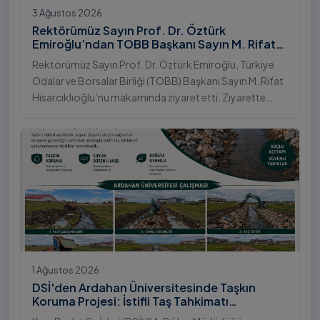
3 Ağustos 2026
Rektörümüz Sayın Prof. Dr. Öztürk
Emiroğlu’ndan TOBB Başkanı Sayın M. Rifat
Hisarcıklıoğlu’na Ziyaret
Rektörümüz Sayın Prof. Dr. Öztürk Emiroğlu, Türkiye
Odalar ve Borsalar Birliği (TOBB) Başkanı Sayın M. Rifat
Hisarcıklıoğlu’nu makamında ziyaret etti. Ziyarette
Rektörümüze, eşi Sayın Dr. Öğr. Üyesi Tuğba Mert
Emiroğlu Hanımefendi eşlik etti.
1 Ağustos 2026
DSİ'den Ardahan Üniversitesinde Taşkın
Koruma Projesi: İstifli Taş Tahkimatı
Çalışmaları Tamamlandı