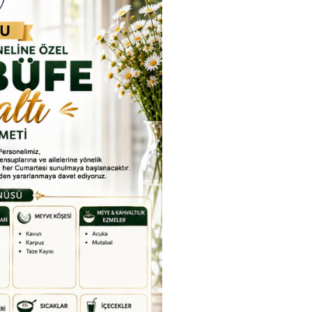
rkiye Şampiyonası, 30-31
kapsamda Yükseköğretim
mmuz 2026 tarihlerinde
Kurulu (YÖK), üniversitelerin
Etkinlikler
dahan Üniversitesi Yenisey
akademik katkı ve proje
Tümü
rleşkesi ev sahipliğinde
bildirimlerini koordine etme
mamlandı.
çağrısında bulundu. Ardahan
Üniversitesinde 31 Temmuz
2026 tarihinde bu çağrıya
yönelik bir ön hazırlık toplantı
düzenlendi.
ıracak
ak için
efondan
Etkinlik
EL
Bugün veya yakında fotoğraf
Geçmiş etkinlikler için
T
i
kullanın.
itemiz