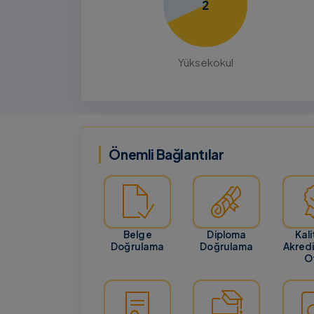
2
21 Temmuz 20
BILGILENDIRME
GENEL
Yüksek Lisans ve Doktora Başvu
Yüksekokul
Tarihlerinin Güncellenmesi
ALES-2 Sınavının ertelenmesi ve sonu
Ağustos 2026 tarihinde açıklanacak o
nedeniyle Enstitümüzün Yüksek Lisans
Doktora başvuru tarih…
Önemli Bağlantılar
Belge
Diploma
Kali
Doğrulama
Doğrulama
Akred
Of