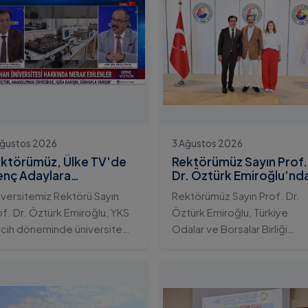
Ağustos 2026
3 Ağustos 2026
ktörümüz, Ülke TV'de
Rektörümüz Sayın Prof.
nç Adaylara
Dr. Öztürk Emiroğlu’nd
iversitemizin Eğitim
TOBB Başkanı Sayın M.
iversitemiz Rektörü Sayın
Rektörümüz Sayın Prof. Dr.
osistemini ve Sunduğu
Rifat Hisarcıklıoğlu’na
of. Dr. Öztürk Emiroğlu, YKS
Öztürk Emiroğlu, Türkiye
telikli İmkânları Anlattı
Ziyaret
rcih döneminde üniversite
Odalar ve Borsalar Birliği
yı gençlerin doğru ve bilinçli
(TOBB) Başkanı Sayın M. Rifa
rcihler yapmalarını sağlamak;
Hisarcıklıoğlu’nu makamında
dahan Üniversitesi'nin
ziyaret etti. Ziyarette
rumsal yetkinliğini, akademik
Rektörümüze, eşi Sayın Dr.