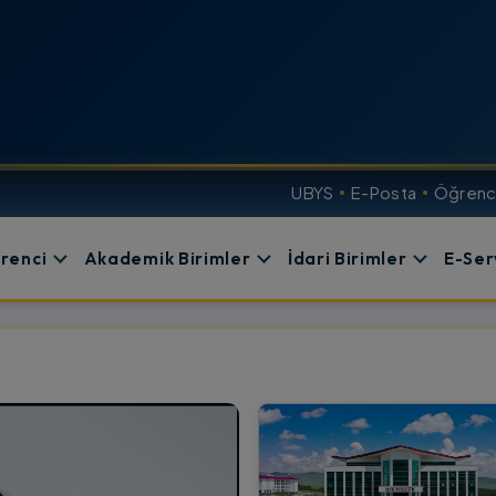
UBYS
E-Posta
Öğrenci
renci
Akademik Birimler
İdari Birimler
E-Ser