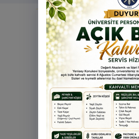
Tü
Te
Ar
Duyurular
Ye
ta
Öne çıkan
ÖNEMLI
ÖĞRENCI
31 Temmuz 2026
Üniversitemize Yeni Kayıt Yapt
Öğrencilerin Dikkatine!
Üniversitemize yeni kayıt yaptıracak
öğrencilerimiz kayıt ve genel bilgi alm
0478 211 75 75 Dahili: 1913 nolu tel
ulaşabilirsiniz.
Öne çıkan
BILGILENDIRME
PERSON
16 Temmuz 2026
Uygulamalı Proje Yazma Eğitim
Değerli Akademisyenlerimiz, Ünivers