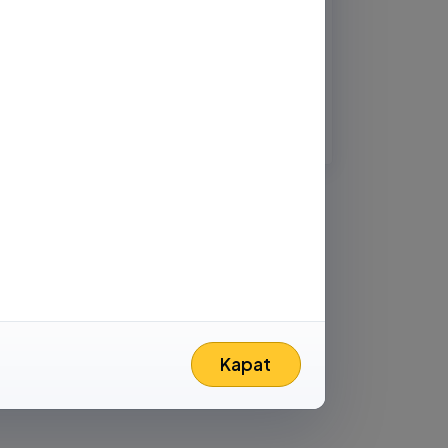
Abone ol
-posta
Kapat