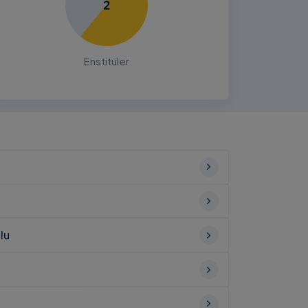
2
Enstitüler
lu