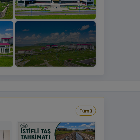
+4
›
Tümü