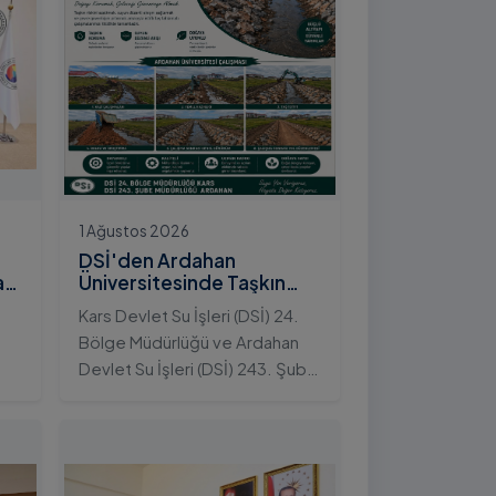
1 Ağustos 2026
DSİ'den Ardahan
an
Üniversitesinde Taşkın
Koruma Projesi: İstifli Taş
Kars Devlet Su İşleri (DSİ) 24.
Tahkimatı Çalışmaları
Bölge Müdürlüğü ve Ardahan
Tamamlandı
Devlet Su İşleri (DSİ) 243. Şube
t
Müdürlüğü tarafından ortaklaşa
yürütülen çalışmalar
kapsamında, Ardahan
Üniversitesi yerleşkesinde