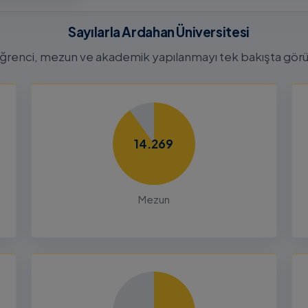
26-2027
tora
Sayılarla Ardahan Üniversitesi
Başvuru
n
ğrenci, mezun ve akademik yapılanmayı tek bakışta görü
26
Dalı 2026-
Dönemi
14.269
nları ve
çin
Mezun
26
liği Odaklı
k Ön
26
Yetenek