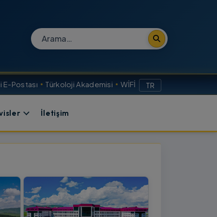
Site içi arama
 E-Postası
Türkoloji Akademisi
WİFİ
TR
visler
İletişim