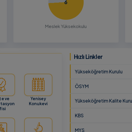
6
26
ru
Meslek Yüksekokulu
cunun 21
lması
 ve
Hızlı Linkler
Yükseköğretim Kurulu
ÖSYM
te ve
Yenisey
Yükseköğretim Kalite Kuru
itasyon
Konukevi
isi
KBS
MYS