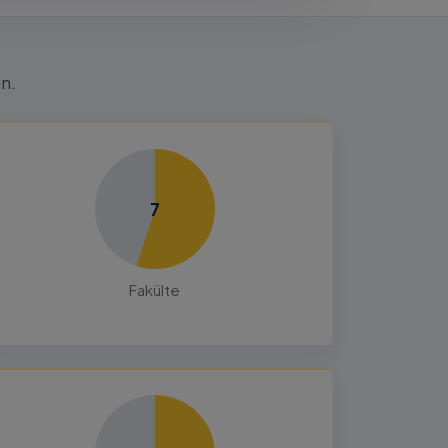
n.
7
Fakülte