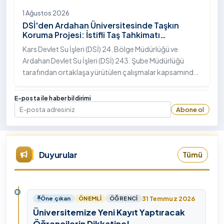
1 Ağustos 2026
DSİ'den Ardahan Üniversitesinde Taşkın
Koruma Projesi: İstifli Taş Tahkimatı
Çalışmaları Tamamlandı
Kars Devlet Su İşleri (DSİ) 24. Bölge Müdürlüğü ve
Ardahan Devlet Su İşleri (DSİ) 243. Şube Müdürlüğü
tarafından ortaklaşa yürütülen çalışmalar kapsamında,
Ardahan Üniversitesi yerleşkesinde hayata geçirilen
"İstifli Taş Tahkimatı" projesi titizlikle tamamlandı.
E-posta ile haber bildirimi
Abone ol
E-posta
Duyurular
Tümü
31 Temmuz 2026
Öne çıkan
ÖNEMLI
ÖĞRENCI
Üniversitemize Yeni Kayıt Yaptıracak
Öğrencilerin Dikkatine!