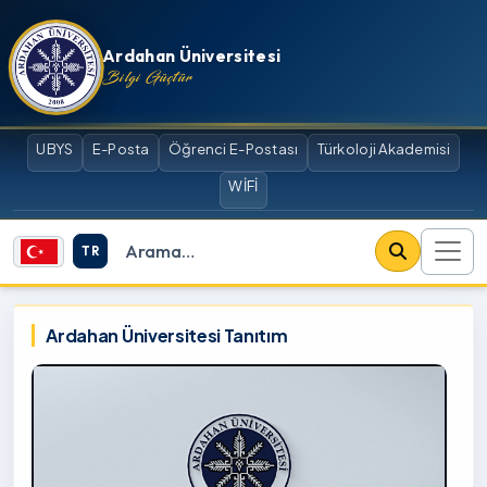
İçeriğe atla
Ardahan Üniversitesi
Bilgi Güçtür
UBYS
E-Posta
Öğrenci E-Postası
Türkoloji Akademisi
WİFİ
TR
Site içi arama
Ardahan Üniversitesi
Ardahan Üniversitesi Tanıtım