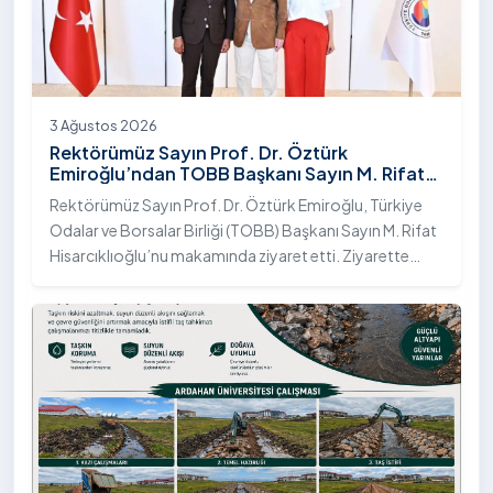
3 Ağustos 2026
Rektörümüz Sayın Prof. Dr. Öztürk
Emiroğlu’ndan TOBB Başkanı Sayın M. Rifat
Hisarcıklıoğlu’na Ziyaret
Rektörümüz Sayın Prof. Dr. Öztürk Emiroğlu, Türkiye
Odalar ve Borsalar Birliği (TOBB) Başkanı Sayın M. Rifat
Hisarcıklıoğlu’nu makamında ziyaret etti. Ziyarette
Rektörümüze, eşi Sayın Dr. Öğr. Üyesi Tuğba Mert
Emiroğlu Hanımefendi eşlik etti.