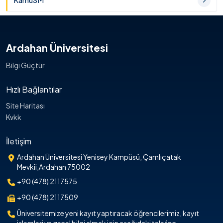
KamuSM
Ardahan Üniversitesi
Bilgi Güçtür
Hızlı Bağlantılar
Site Haritası
Kvkk
İletişim
Ardahan Üniversitesi Yenisey Kampüsü, Çamlıçatak
Mevkii,Ardahan 75002
+90 (478) 2117575
+90 (478) 2117509
Üniversitemize yeni kayıt yaptıracak öğrencilerimiz, kayıt
işlemleri ve genel bilgi almak için aşağıdaki telefon