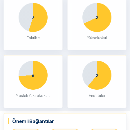
7
2
Fakülte
Yüksekokul
6
2
Meslek Yüksekokulu
Enstitüler
Önemli Bağlantılar