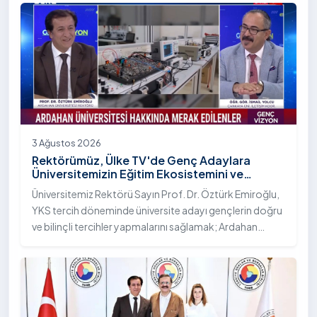
Bilim Diplomasisi: Akademi Lansmanı” programına
katıldı.
3 Ağustos 2026
Rektörümüz, Ülke TV'de Genç Adaylara
Üniversitemizin Eğitim Ekosistemini ve
Sunduğu Nitelikli İmkânları Anlattı
Üniversitemiz Rektörü Sayın Prof. Dr. Öztürk Emiroğlu,
YKS tercih döneminde üniversite adayı gençlerin doğru
ve bilinçli tercihler yapmalarını sağlamak; Ardahan
Üniversitesi'nin kurumsal yetkinliğini, akademik
çeşitliliğini ve nitelikli imkânlarını aktarmak üzere Ülke TV
ekranlarında yayımlanan "Genç Vizyon" programına
canlı yayın konuğu olarak katıldı.