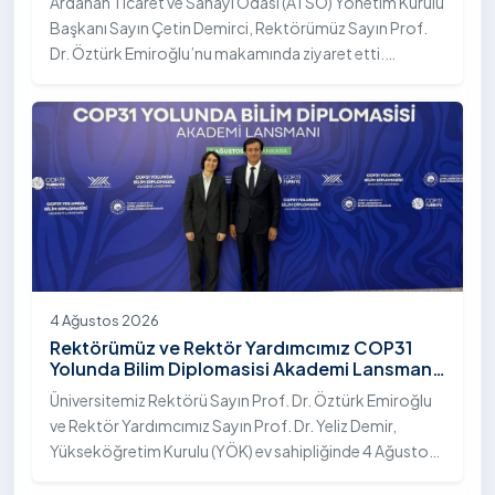
Ardahan Ticaret ve Sanayi Odası (ATSO) Yönetim Kurulu
Başkanı Sayın Çetin Demirci, Rektörümüz Sayın Prof.
Dr. Öztürk Emiroğlu’nu makamında ziyaret etti.
Ziyarette, üniversite ile kent sanayisi ve ticaret odası
arasındaki iş birliği imkânları ele alınırken, Ardahan’ın
ekonomik ve sosyo-kültürel gelişimine katkı
sağlayacak ortak projeler değerlendirildi.
4 Ağustos 2026
Rektörümüz ve Rektör Yardımcımız COP31
Yolunda Bilim Diplomasisi Akademi Lansmanı
Toplantısına Katıldı
Üniversitemiz Rektörü Sayın Prof. Dr. Öztürk Emiroğlu
ve Rektör Yardımcımız Sayın Prof. Dr. Yeliz Demir,
Yükseköğretim Kurulu (YÖK) ev sahipliğinde 4 Ağustos
2026 tarihinde Ankara’da düzenlenen “COP31 Yolunda