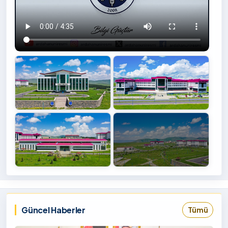
+4
İzlemek
‹
›
İçin
Tıklayınız
Güncel Haberler
Tümü