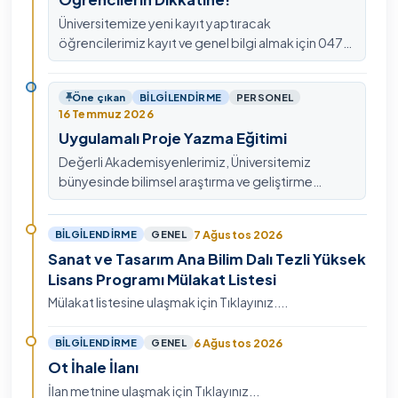
Üniversitemize yeni kayıt yaptıracak
öğrencilerimiz kayıt ve genel bilgi almak için 0478
211 75 75 Dahili: 1913 nolu telefondan
ulaşabilirsiniz.
Öne çıkan
BILGILENDIRME
PERSONEL
16 Temmuz 2026
Uygulamalı Proje Yazma Eğitimi
Değerli Akademisyenlerimiz, Üniversitemiz
bünyesinde bilimsel araştırma ve geliştirme
kültürünü güçlendirmek, ulusal ve uluslararası fon
mekanizmala…
7 Ağustos 2026
BILGILENDIRME
GENEL
Sanat ve Tasarım Ana Bilim Dalı Tezli Yüksek
Lisans Programı Mülakat Listesi
Mülakat listesine ulaşmak için Tıklayınız....
6 Ağustos 2026
BILGILENDIRME
GENEL
Ot İhale İlanı
İlan metnine ulaşmak için Tıklayınız...