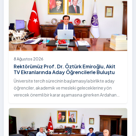
8 Ağustos 2026
Rektörümüz Prof. Dr. Öztürk Emiroğlu, Akit
TV Ekranlarında Aday Öğrencilerle Buluştu
Üniversite tercih sürecinin başlamasıyla birlikte aday
öğrenciler, akademik ve mesleki geleceklerine yön
verecek önemli bir karar aşamasına girerken Ardahan
Üniversitesi, nitelikli eğitim anlayışı, öğrenci odaklı
yaklaşımı ve sunduğu akademik imkânlarla tercih
dönemindeki adaylarla buluşmayı sürdürüyor. Bu
kapsamda Üniversitemiz Rektörü Sayın Prof. Dr. Öztürk
Emiroğlu, moderatörlüğünü Murat Şahin’in yaptığı Akit