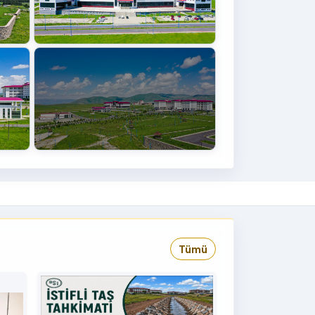
+4
›
Tümü