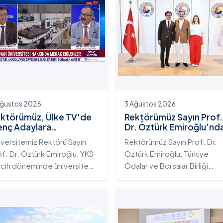
Ağustos 2026
3 Ağustos 2026
ktörümüz, Ülke TV'de
Rektörümüz Sayın Prof.
nç Adaylara
Dr. Öztürk Emiroğlu’nd
iversitemizin Eğitim
TOBB Başkanı Sayın M.
iversitemiz Rektörü Sayın
Rektörümüz Sayın Prof. Dr.
osistemini ve Sunduğu
Rifat Hisarcıklıoğlu’na
of. Dr. Öztürk Emiroğlu, YKS
Öztürk Emiroğlu, Türkiye
telikli İmkânları Anlattı
Ziyaret
rcih döneminde üniversite
Odalar ve Borsalar Birliği
yı gençlerin doğru ve bilinçli
(TOBB) Başkanı Sayın M. Rifa
rcihler yapmalarını sağlamak;
Hisarcıklıoğlu’nu makamında
dahan Üniversitesi'nin
ziyaret etti. Ziyarette
rumsal yetkinliğini, akademik
Rektörümüze, eşi Sayın Dr.