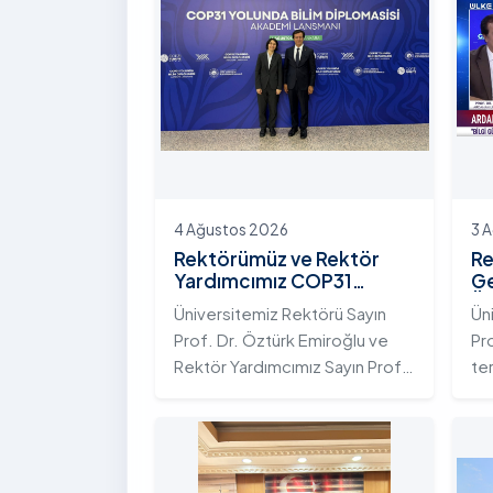
4 Ağustos 2026
3 
Rektörümüz ve Rektör
Re
Yardımcımız COP31
Ge
Yolunda Bilim Diplomasisi
Ün
Üniversitemiz Rektörü Sayın
Ün
Akademi Lansmanı
Ek
Prof. Dr. Öztürk Emiroğlu ve
Pr
Toplantısına Katıldı
Ni
Rektör Yardımcımız Sayın Prof.
te
Dr. Yeliz Demir, Yükseköğretim
ada
Kurulu (YÖK) ev sahipliğinde 4
te
Ağustos 2026 tarihinde
Ar
Ankara’da düzenlenen “COP31
ku