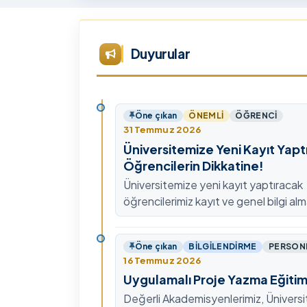
Tü
Te
Ar
Duyurular
Ye
ta
Öne çıkan
ÖNEMLI
ÖĞRENCI
31 Temmuz 2026
Üniversitemize Yeni Kayıt Yapt
Öğrencilerin Dikkatine!
Üniversitemize yeni kayıt yaptıracak
öğrencilerimiz kayıt ve genel bilgi alm
0478 211 75 75 Dahili: 1913 nolu tel
ulaşabilirsiniz.
Öne çıkan
BILGILENDIRME
PERSON
16 Temmuz 2026
Uygulamalı Proje Yazma Eğitim
Değerli Akademisyenlerimiz, Ünivers