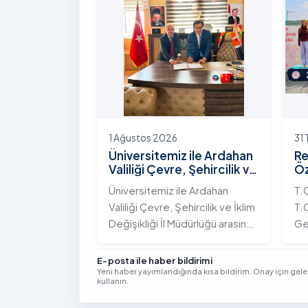
Yolunda Bilim Diplomasisi:
çeş
Akademi Lansmanı” programına
ak
katıldı.
ek
Vi
kon
1 Ağustos 2026
31
Üniversitemiz ile Ardahan
Re
Valiliği Çevre, Şehircilik ve
Öz
İklim Değişikliği İl
Te
Üniversitemiz ile Ardahan
T.
Müdürlüğü Arasında İş
Şa
Valiliği Çevre, Şehircilik ve İklim
T.C
Birliği Protokolü İmzalandı
Tö
Değişikliği İl Müdürlüğü arasında
Ge
kurumsal iş birliğini
Tü
güçlendirmek amacıyla
bi
E-posta ile haber bildirimi
Yeni haber yayımlandığında kısa bildirim. Onay için gel
stratejik bir protokole imza
ge
kullanın.
atıldı.
Yıl
Se