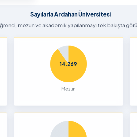
26-2027
tora
Sayılarla Ardahan Üniversitesi
Başvuru
n
ğrenci, mezun ve akademik yapılanmayı tek bakışta görü
26
Dalı 2026-
Dönemi
14.269
nları ve
çin
Mezun
26
liği Odaklı
k Ön
26
Yetenek