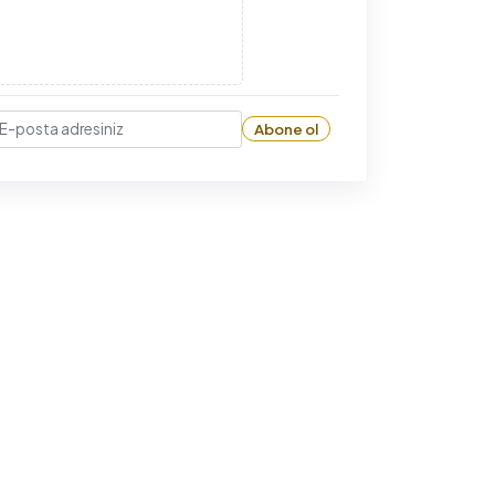
Abone ol
-posta