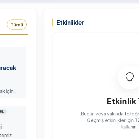
rkiye Şampiyonası, 30-31
kapsamda Yükseköğretim
mmuz 2026 tarihlerinde
Kurulu (YÖK), üniversitelerin
Etkinlikler
dahan Üniversitesi Yenisey
akademik katkı ve proje
Tümü
rleşkesi ev sahipliğinde
bildirimlerini koordine etme
mamlandı.
çağrısında bulundu. Ardahan
Üniversitesinde 31 Temmuz
2026 tarihinde bu çağrıya
yönelik bir ön hazırlık toplantı
düzenlendi.
ıracak
ak için
efondan
Etkinlik
EL
Bugün veya yakında fotoğraf
Geçmiş etkinlikler için
T
i
kullanın.
itemiz