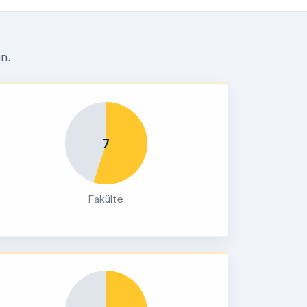
n.
7
Fakülte