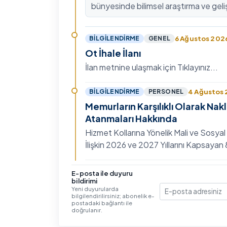
bünyesinde bilimsel araştırma ve geli
kültürünü güçlendirmek, ulusal ve ulus
fon mekanizmala…
6 Ağustos 202
BILGILENDIRME
GENEL
Ot İhale İlanı
İlan metnine ulaşmak için Tıklayınız...
4 Ağustos
BILGILENDIRME
PERSONEL
Memurların Karşılıklı Olarak Nak
Atanmaları Hakkında
Hizmet Kollarına Yönelik Mali ve Sosyal
İlişkin 2026 ve 2027 Yıllarını Kapsaya
Toplu Sözleşme'nin Eğitim, Öğretim ve
Hizmet…
3 Ağustos 202
BILGILENDIRME
GENEL
E-posta ile duyuru
bildirimi
IV. Uluslararası İlişkiler Sempo
Yeni duyurularda
bilgilendirilirsiniz; abonelik e-
E-posta
Ayrıntılı bilgi ve başvuru için Tıklayınız...
postadaki bağlantı ile
doğrulanır.
30 Temmuz 20
BILGILENDIRME
GENEL