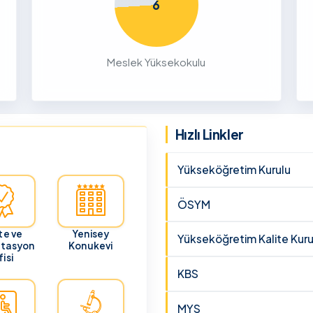
6
26
ru
Meslek Yüksekokulu
cunun 21
lması
 ve
Hızlı Linkler
Yükseköğretim Kurulu
ÖSYM
te ve
Yenisey
Yükseköğretim Kalite Kuru
itasyon
Konukevi
isi
KBS
MYS