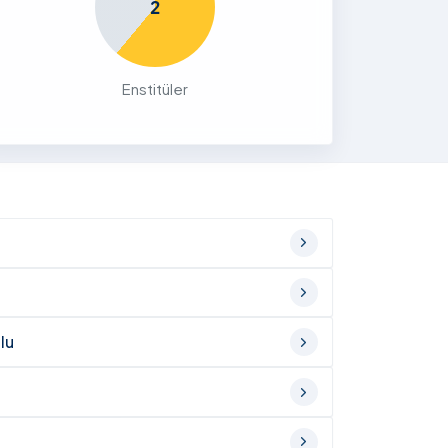
2
Enstitüler
lu