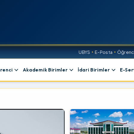
UBYS
E-Posta
Öğrenci
renci
Akademik Birimler
İdari Birimler
E-Ser