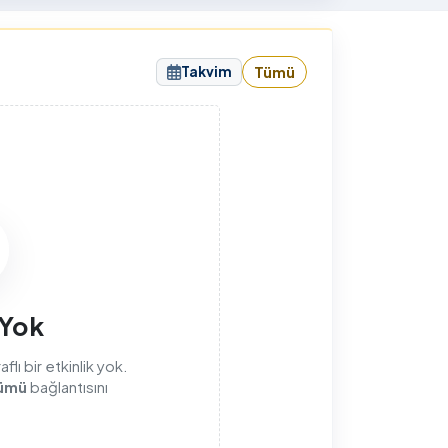
sunuyorum.
Takvim
Tümü
sı
 Yok
lı bir etkinlik yok.
ümü
bağlantısını