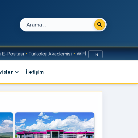
Site içi arama
 E-Postası
Türkoloji Akademisi
WİFİ
TR
visler
İletişim