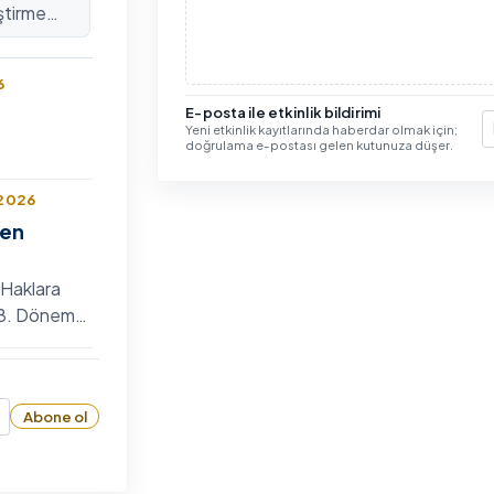
ştirme
lararası
6
E-posta ile etkinlik bildirimi
Yeni etkinlik kayıtlarında haberdar olmak için;
E
doğrulama e-postası gelen kutunuza düşer.
 2026
len
 Haklara
n 8. Dönem
 Bilim
6
zyumu
Abone ol
26