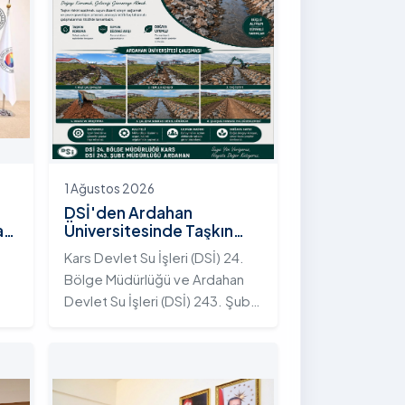
1 Ağustos 2026
DSİ'den Ardahan
an
Üniversitesinde Taşkın
Koruma Projesi: İstifli Taş
Kars Devlet Su İşleri (DSİ) 24.
Tahkimatı Çalışmaları
Bölge Müdürlüğü ve Ardahan
Tamamlandı
Devlet Su İşleri (DSİ) 243. Şube
t
Müdürlüğü tarafından ortaklaşa
yürütülen çalışmalar
kapsamında, Ardahan
Üniversitesi yerleşkesinde