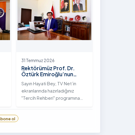
hayata geçirilen "İstifli Taş
Tahkimatı" projesi titizlikle
tamamlandı.
31 Temmuz 2026
Rektörümüz Prof. Dr.
Öztürk Emiroğlu’nun
TVNET’te Yayımlanan
Sayın Hayati Bey, TV Net’in
"Tercih Rehberi"
ekranlarında hazırladığınız
Programındaki Röportajı
"Tercih Rehberi" programına
Ardahan Üniversitesi'ni davet
ettiğiniz ve bize bu değerli
bone ol
6
fırsatı tanıdığınız için öncelikle
sizlere ve tüm TVNET ailesine
gönülden teşekkürlerimi