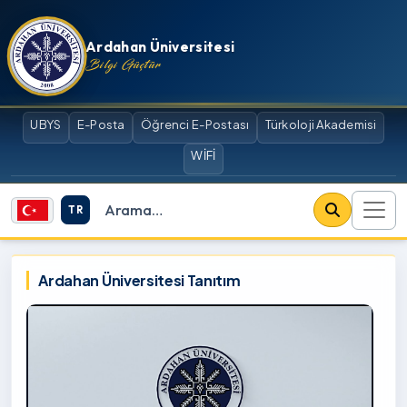
İçeriğe atla
Ardahan Üniversitesi
Bilgi Güçtür
UBYS
E-Posta
Öğrenci E-Postası
Türkoloji Akademisi
WİFİ
TR
Site içi arama
Ardahan Üniversitesi
Ardahan Üniversitesi Tanıtım