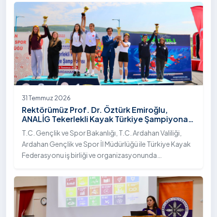
31 Temmuz 2026
Rektörümüz Prof. Dr. Öztürk Emiroğlu,
ANALİG Tekerlekli Kayak Türkiye Şampiyonası
Ödül Töreni’ne Katıldı
T.C. Gençlik ve Spor Bakanlığı, T.C. Ardahan Valiliği,
Ardahan Gençlik ve Spor İl Müdürlüğü ile Türkiye Kayak
Federasyonu iş birliği ve organizasyonunda
gerçekleştirilen Anadolu Yıldızlar Ligi (ANALİG) 2026
Sezonu Tekerlekli Kayak Türkiye Şampiyonası, 30-31
Temmuz 2026 tarihlerinde Ardahan Üniversitesi Yenisey
Yerleşkesi ev sahipliğinde tamamlandı.