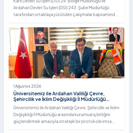
Kars Devlet Su İşleri (DSİ) 24. Bölge Müdürlüğü ve
Ardahan Devlet Su İşleri (DSİ) 243. Şube Müdürlüğü
tarafından ortaklaşa yürütülen çalışmalar kapsamında,
Ardahan Üniversitesi yerleşkesinde hayata geçirilen
"İstifli Taş Tahkimatı" projesi titizlikle tamamlandı.
1 Ağustos 2026
Üniversitemiz ile Ardahan Valiliği Çevre,
Şehircilik ve İklim Değişikliği İl Müdürlüğü
Arasında İş Birliği Protokolü İmzalandı
Üniversitemiz ile Ardahan Valiliği Çevre, Şehircilik ve İklim
Değişikliği İl Müdürlüğü arasında kurumsal iş birliğini
güçlendirmek amacıyla stratejik bir protokole imza
atıldı.