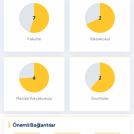
7
2
Fakülte
Yüksekokul
6
2
Meslek Yüksekokulu
Enstitüler
Önemli Bağlantılar