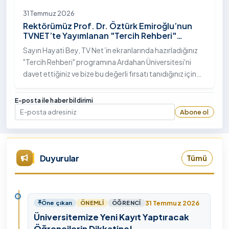
31 Temmuz 2026
Rektörümüz Prof. Dr. Öztürk Emiroğlu’nun
TVNET’te Yayımlanan "Tercih Rehberi"
Programındaki Röportajı
Sayın Hayati Bey, TV Net’in ekranlarında hazırladığınız
"Tercih Rehberi" programına Ardahan Üniversitesi'ni
davet ettiğiniz ve bize bu değerli fırsatı tanıdığınız için
öncelikle sizlere ve tüm TVNET ailesine gönülden
teşekkürlerimi sunuyorum.
E-posta ile haber bildirimi
Abone ol
E-posta
Duyurular
Tümü
31 Temmuz 2026
Öne çıkan
ÖNEMLI
ÖĞRENCI
Üniversitemize Yeni Kayıt Yaptıracak
Öğrencilerin Dikkatine!