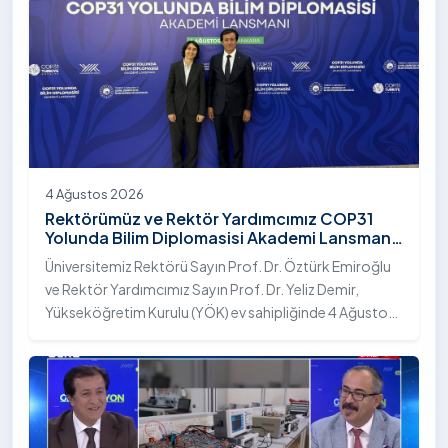
4 Ağustos 2026
Rektörümüz ve Rektör Yardımcımız COP31
Yolunda Bilim Diplomasisi Akademi Lansmanı
Toplantısına Katıldı
Üniversitemiz Rektörü Sayın Prof. Dr. Öztürk Emiroğlu
ve Rektör Yardımcımız Sayın Prof. Dr. Yeliz Demir,
Yükseköğretim Kurulu (YÖK) ev sahipliğinde 4 Ağustos
2026 tarihinde Ankara’da düzenlenen “COP31 Yolunda
Bilim Diplomasisi: Akademi Lansmanı” programına
katıldı.