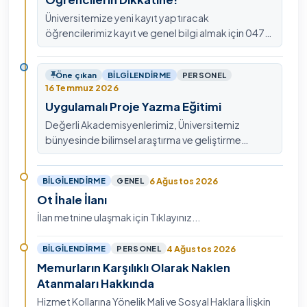
Üniversitemize yeni kayıt yaptıracak
öğrencilerimiz kayıt ve genel bilgi almak için 0478
211 75 75 Dahili: 1913 nolu telefondan
ulaşabilirsiniz.
Öne çıkan
BILGILENDIRME
PERSONEL
16 Temmuz 2026
Uygulamalı Proje Yazma Eğitimi
Değerli Akademisyenlerimiz, Üniversitemiz
bünyesinde bilimsel araştırma ve geliştirme
kültürünü güçlendirmek, ulusal ve uluslararası fon
mekanizmala…
6 Ağustos 2026
BILGILENDIRME
GENEL
Ot İhale İlanı
İlan metnine ulaşmak için Tıklayınız...
4 Ağustos 2026
BILGILENDIRME
PERSONEL
Memurların Karşılıklı Olarak Naklen
Atanmaları Hakkında
Hizmet Kollarına Yönelik Mali ve Sosyal Haklara İlişkin