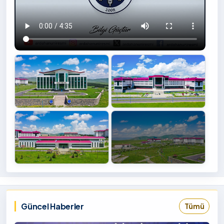
+4
İzlemek
‹
›
İçin
Tıklayınız
Güncel Haberler
Tümü