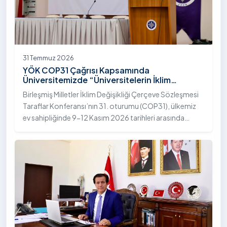
31 Temmuz 2026
YÖK COP31 Çağrısı Kapsamında
Üniversitemizde “Üniversitelerin İklim
Diplomasisindeki Rolü” Konulu Bilgilendirme
Birleşmiş Milletler İklim Değişikliği Çerçeve Sözleşmesi
Toplantısı Yapıldı
Taraflar Konferansı’nın 31. oturumu (COP31), ülkemiz
ev sahipliğinde 9-12 Kasım 2026 tarihleri arasında
Antalya’da gerçekleştirilecek. Bu kapsamda
Yükseköğretim Kurulu (YÖK), üniversitelerin akademik
katkı ve proje bildirimlerini koordine etme çağrısında
bulundu. Ardahan Üniversitesinde 31 Temmuz 2026
tarihinde bu çağrıya yönelik bir ön hazırlık toplantısı
düzenlendi.