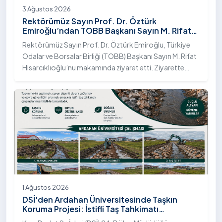
3 Ağustos 2026
Rektörümüz Sayın Prof. Dr. Öztürk
Emiroğlu’ndan TOBB Başkanı Sayın M. Rifat
Hisarcıklıoğlu’na Ziyaret
Rektörümüz Sayın Prof. Dr. Öztürk Emiroğlu, Türkiye
Odalar ve Borsalar Birliği (TOBB) Başkanı Sayın M. Rifat
Hisarcıklıoğlu’nu makamında ziyaret etti. Ziyarette
Rektörümüze, eşi Sayın Dr. Öğr. Üyesi Tuğba Mert
Emiroğlu Hanımefendi eşlik etti.
1 Ağustos 2026
DSİ'den Ardahan Üniversitesinde Taşkın
Koruma Projesi: İstifli Taş Tahkimatı
Çalışmaları Tamamlandı