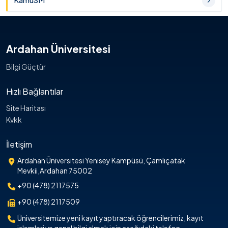
KamuSM
Ardahan Üniversitesi
Bilgi Güçtür
Hızlı Bağlantılar
Site Haritası
Kvkk
İletişim
Ardahan Üniversitesi Yenisey Kampüsü, Çamlıçatak
Mevkii,Ardahan 75002
+90 (478) 2117575
+90 (478) 2117509
Üniversitemize yeni kayıt yaptıracak öğrencilerimiz, kayıt
işlemleri ve genel bilgi almak için aşağıdaki telefon