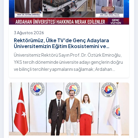
3 Ağustos 2026
Rektörümüz, Ülke TV'de Genç Adaylara
Üniversitemizin Eğitim Ekosistemini ve
Sunduğu Nitelikli İmkânları Anlattı
Üniversitemiz Rektörü Sayın Prof. Dr. Öztürk Emiroğlu,
YKS tercih döneminde üniversite adayı gençlerin doğru
ve bilinçli tercihler yapmalarını sağlamak; Ardahan
Üniversitesi'nin kurumsal yetkinliğini, akademik
çeşitliliğini ve nitelikli imkânlarını aktarmak üzere Ülke TV
ekranlarında yayımlanan "Genç Vizyon" programına
canlı yayın konuğu olarak katıldı.