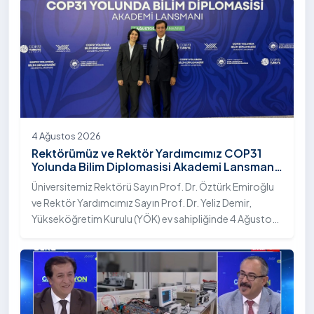
4 Ağustos 2026
Rektörümüz ve Rektör Yardımcımız COP31
Yolunda Bilim Diplomasisi Akademi Lansmanı
Toplantısına Katıldı
Üniversitemiz Rektörü Sayın Prof. Dr. Öztürk Emiroğlu
ve Rektör Yardımcımız Sayın Prof. Dr. Yeliz Demir,
Yükseköğretim Kurulu (YÖK) ev sahipliğinde 4 Ağustos
2026 tarihinde Ankara’da düzenlenen “COP31 Yolunda
Bilim Diplomasisi: Akademi Lansmanı” programına
katıldı.