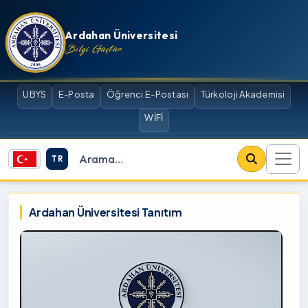
İçeriğe atla
Ardahan Üniversitesi
Bilgi Güçtür
UBYS
E-Posta
Öğrenci E-Postası
Türkoloji Akademisi
WİFİ
TR
Site içi arama
Ardahan Üniversitesi
Ardahan Üniversitesi Tanıtım