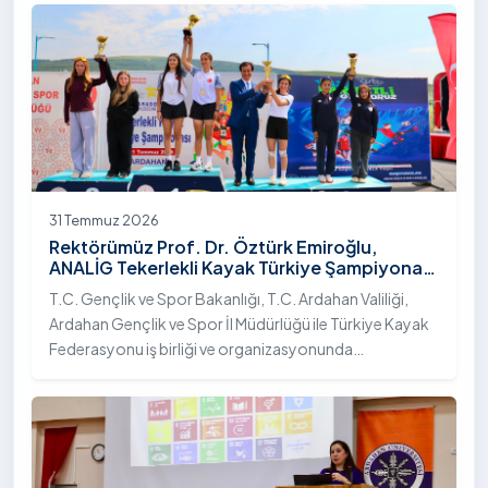
31 Temmuz 2026
Rektörümüz Prof. Dr. Öztürk Emiroğlu,
ANALİG Tekerlekli Kayak Türkiye Şampiyonası
Ödül Töreni’ne Katıldı
T.C. Gençlik ve Spor Bakanlığı, T.C. Ardahan Valiliği,
Ardahan Gençlik ve Spor İl Müdürlüğü ile Türkiye Kayak
Federasyonu iş birliği ve organizasyonunda
gerçekleştirilen Anadolu Yıldızlar Ligi (ANALİG) 2026
Sezonu Tekerlekli Kayak Türkiye Şampiyonası, 30-31
Temmuz 2026 tarihlerinde Ardahan Üniversitesi Yenisey
Yerleşkesi ev sahipliğinde tamamlandı.