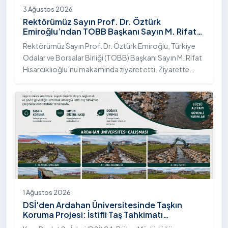
3 Ağustos 2026
Rektörümüz Sayın Prof. Dr. Öztürk
Emiroğlu’ndan TOBB Başkanı Sayın M. Rifat
Hisarcıklıoğlu’na Ziyaret
Rektörümüz Sayın Prof. Dr. Öztürk Emiroğlu, Türkiye
Odalar ve Borsalar Birliği (TOBB) Başkanı Sayın M. Rifat
Hisarcıklıoğlu’nu makamında ziyaret etti. Ziyarette
Rektörümüze, eşi Sayın Dr. Öğr. Üyesi Tuğba Mert
Emiroğlu Hanımefendi eşlik etti.
1 Ağustos 2026
DSİ'den Ardahan Üniversitesinde Taşkın
Koruma Projesi: İstifli Taş Tahkimatı
Çalışmaları Tamamlandı