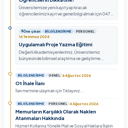
Üniversitemize yeni kayıt yaptıracak
öğrencilerimiz kayıt ve genel bilgi almak için 0478
211 75 75 Dahili: 1913 nolu telefondan
ulaşabilirsiniz.
Öne çıkan
BILGILENDIRME
PERSONEL
16 Temmuz 2026
Uygulamalı Proje Yazma Eğitimi
Değerli Akademisyenlerimiz, Üniversitemiz
bünyesinde bilimsel araştırma ve geliştirme
kültürünü güçlendirmek, ulusal ve uluslararası fon
mekanizmala…
6 Ağustos 2026
BILGILENDIRME
GENEL
Ot İhale İlanı
İlan metnine ulaşmak için Tıklayınız...
4 Ağustos 2026
BILGILENDIRME
PERSONEL
Memurların Karşılıklı Olarak Naklen
Atanmaları Hakkında
Hizmet Kollarına Yönelik Mali ve Sosyal Haklara İlişkin