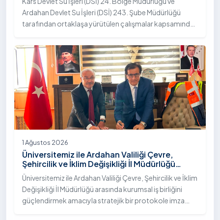
Kars Devlet Su İşleri (DSİ) 24. Bölge Müdürlüğü ve
Ardahan Devlet Su İşleri (DSİ) 243. Şube Müdürlüğü
tarafından ortaklaşa yürütülen çalışmalar kapsamında,
Ardahan Üniversitesi yerleşkesinde hayata geçirilen
"İstifli Taş Tahkimatı" projesi titizlikle tamamlandı.
1 Ağustos 2026
Üniversitemiz ile Ardahan Valiliği Çevre,
Şehircilik ve İklim Değişikliği İl Müdürlüğü
Arasında İş Birliği Protokolü İmzalandı
Üniversitemiz ile Ardahan Valiliği Çevre, Şehircilik ve İklim
Değişikliği İl Müdürlüğü arasında kurumsal iş birliğini
güçlendirmek amacıyla stratejik bir protokole imza
atıldı.