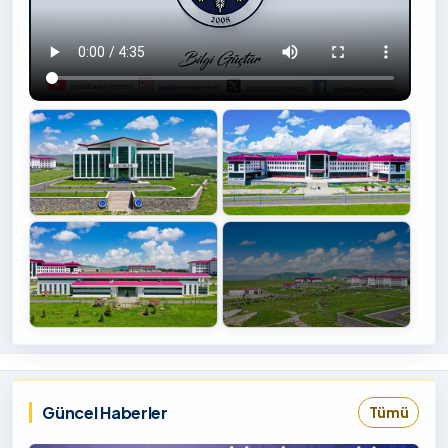
+4
İzlemek
‹
›
İçin
Tıklayınız
Güncel Haberler
Tümü