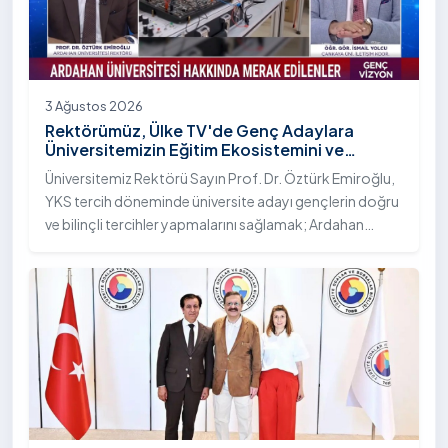
3 Ağustos 2026
Rektörümüz, Ülke TV'de Genç Adaylara
Üniversitemizin Eğitim Ekosistemini ve
Sunduğu Nitelikli İmkânları Anlattı
Üniversitemiz Rektörü Sayın Prof. Dr. Öztürk Emiroğlu,
YKS tercih döneminde üniversite adayı gençlerin doğru
ve bilinçli tercihler yapmalarını sağlamak; Ardahan
Üniversitesi'nin kurumsal yetkinliğini, akademik
çeşitliliğini ve nitelikli imkânlarını aktarmak üzere Ülke TV
ekranlarında yayımlanan "Genç Vizyon" programına
canlı yayın konuğu olarak katıldı.