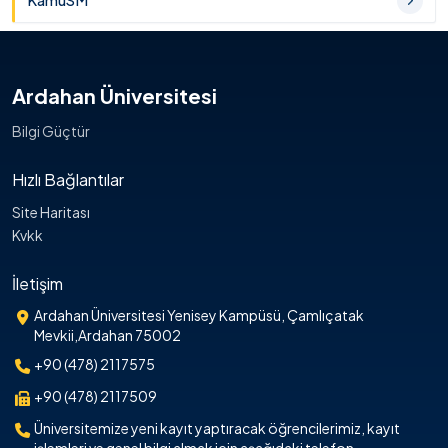
KamuSM
Ardahan Üniversitesi
Bilgi Güçtür
Hızlı Bağlantılar
Site Haritası
Kvkk
İletişim
Ardahan Üniversitesi Yenisey Kampüsü, Çamlıçatak
Mevkii,Ardahan 75002
+90 (478) 2117575
+90 (478) 2117509
Üniversitemize yeni kayıt yaptıracak öğrencilerimiz, kayıt
işlemleri ve genel bilgi almak için aşağıdaki telefon