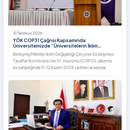
31 Temmuz 2026
YÖK COP31 Çağrısı Kapsamında
Üniversitemizde “Üniversitelerin İklim
Diplomasisindeki Rolü” Konulu Bilgilendirme
Birleşmiş Milletler İklim Değişikliği Çerçeve Sözleşmesi
Toplantısı Yapıldı
Taraflar Konferansı’nın 31. oturumu (COP31), ülkemiz
ev sahipliğinde 9-12 Kasım 2026 tarihleri arasında
Antalya’da gerçekleştirilecek. Bu kapsamda
Yükseköğretim Kurulu (YÖK), üniversitelerin akademik
katkı ve proje bildirimlerini koordine etme çağrısında
bulundu. Ardahan Üniversitesinde 31 Temmuz 2026
tarihinde bu çağrıya yönelik bir ön hazırlık toplantısı
düzenlendi.