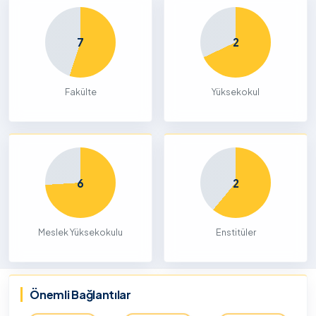
7
2
Fakülte
Yüksekokul
6
2
Meslek Yüksekokulu
Enstitüler
Önemli Bağlantılar