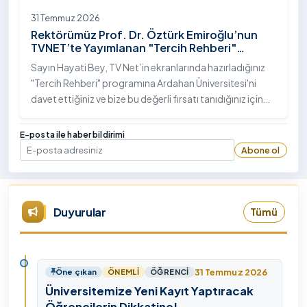
31 Temmuz 2026
Rektörümüz Prof. Dr. Öztürk Emiroğlu’nun
TVNET’te Yayımlanan "Tercih Rehberi"
Programındaki Röportajı
Sayın Hayati Bey, TV Net’in ekranlarında hazırladığınız
"Tercih Rehberi" programına Ardahan Üniversitesi'ni
davet ettiğiniz ve bize bu değerli fırsatı tanıdığınız için
öncelikle sizlere ve tüm TVNET ailesine gönülden
teşekkürlerimi sunuyorum.
E-posta ile haber bildirimi
Abone ol
E-posta
Duyurular
Tümü
31 Temmuz 2026
Öne çıkan
ÖNEMLI
ÖĞRENCI
Üniversitemize Yeni Kayıt Yaptıracak
Öğrencilerin Dikkatine!