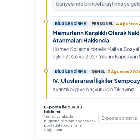
bünyesinde bilimsel araştırma ve geli
kültürünü güçlendirmek, ulusal ve ulus
fon mekanizmala…
4 Ağustos
BILGILENDIRME
PERSONEL
Memurların Karşılıklı Olarak Nak
Atanmaları Hakkında
Hizmet Kollarına Yönelik Mali ve Sosyal
İlişkin 2026 ve 2027 Yıllarını Kapsaya
Toplu Sözleşme'nin Eğitim, Öğretim ve
Hizmet…
3 Ağustos 202
BILGILENDIRME
GENEL
IV. Uluslararası İlişkiler Sempo
Ayrıntılı bilgi ve başvuru için Tıklayınız...
30 Temmuz 20
BILGILENDIRME
GENEL
E-posta ile duyuru
bildirimi
Lisansüstü Eğitim Enstitüsü 20
Yeni duyurularda
Güz Dönemi Yüksek Lisans-Dok
bilgilendirilirsiniz; abonelik e-
E-posta
postadaki bağlantı ile
Öğrenci Alım Kontenjanları ve 
Başvuru şartları ve kılavuza ulaşmak içi
doğrulanır.
Şartları
Tıklayınız...