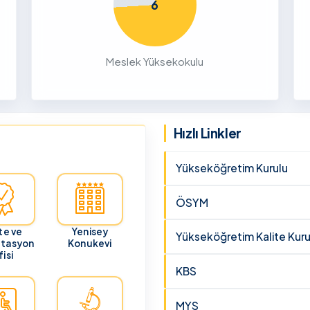
6
cunun 21
lması
 ve
Meslek Yüksekokulu
26
por
üzme
Hızlı Linkler
rı
Yükseköğretim Kurulu
ÖSYM
te ve
Yenisey
Yükseköğretim Kalite Kuru
itasyon
Konukevi
isi
KBS
MYS