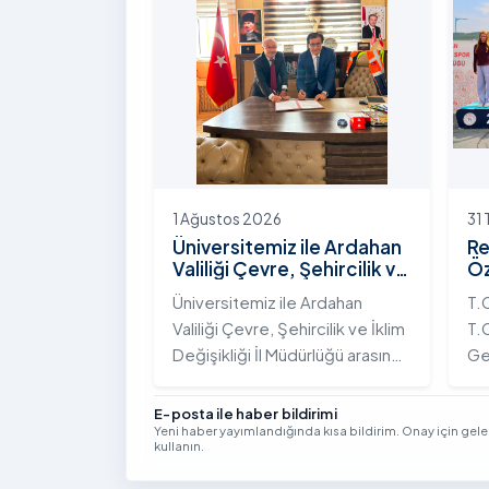
Yolunda Bilim Diplomasisi:
çeş
Akademi Lansmanı” programına
ak
katıldı.
ek
Vi
kon
1 Ağustos 2026
31
Üniversitemiz ile Ardahan
Re
Valiliği Çevre, Şehircilik ve
Öz
İklim Değişikliği İl
Te
Üniversitemiz ile Ardahan
T.
Müdürlüğü Arasında İş
Şa
Valiliği Çevre, Şehircilik ve İklim
T.C
Birliği Protokolü İmzalandı
Tö
Değişikliği İl Müdürlüğü arasında
Ge
kurumsal iş birliğini
Tü
güçlendirmek amacıyla
bi
E-posta ile haber bildirimi
Yeni haber yayımlandığında kısa bildirim. Onay için gel
stratejik bir protokole imza
ge
kullanın.
atıldı.
Yıl
Se