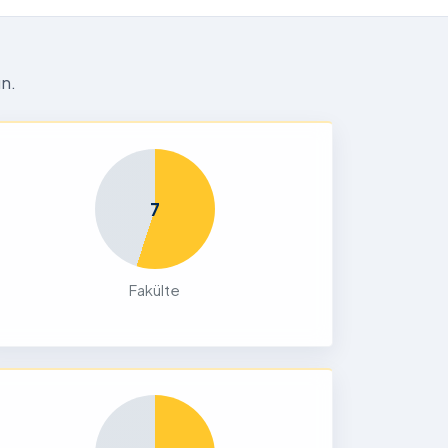
n.
7
Fakülte