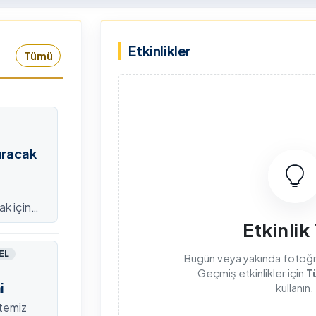
rkiye Şampiyonası, 30-31
kapsamda Yükseköğretim
mmuz 2026 tarihlerinde
Kurulu (YÖK), üniversitelerin
Etkinlikler
dahan Üniversitesi Yenisey
akademik katkı ve proje
Tümü
rleşkesi ev sahipliğinde
bildirimlerini koordine etme
mamlandı.
çağrısında bulundu. Ardahan
Üniversitesinde 31 Temmuz
2026 tarihinde bu çağrıya
yönelik bir ön hazırlık toplantı
düzenlendi.
ıracak
ak için
efondan
Etkinlik
EL
Bugün veya yakında fotoğraf
Geçmiş etkinlikler için
T
i
kullanın.
itemiz