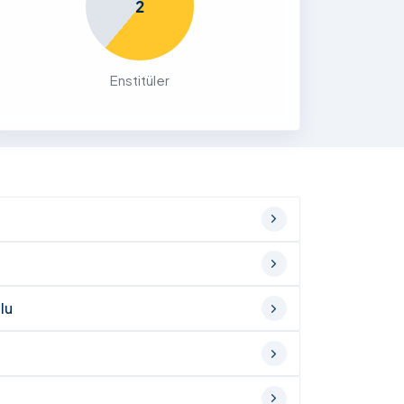
2
Enstitüler
lu