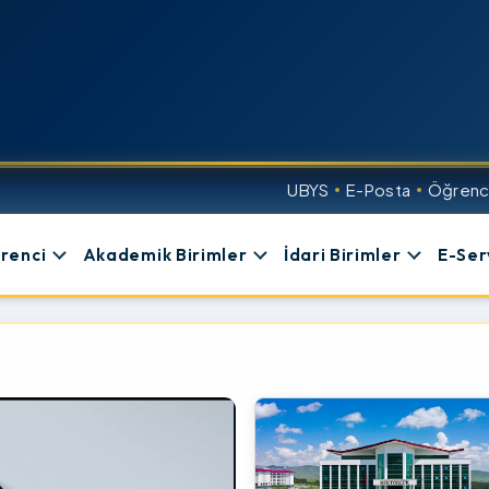
UBYS
E-Posta
Öğrenci
renci
Akademik Birimler
İdari Birimler
E-Ser