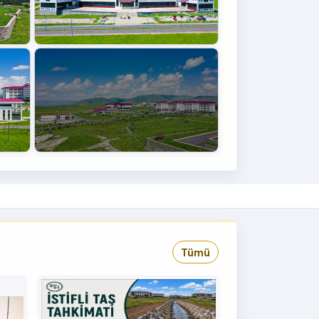
+4
›
Tümü