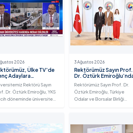
Ağustos 2026
3 Ağustos 2026
ktörümüz, Ülke TV'de
Rektörümüz Sayın Prof.
nç Adaylara
Dr. Öztürk Emiroğlu’nd
iversitemizin Eğitim
TOBB Başkanı Sayın M.
iversitemiz Rektörü Sayın
Rektörümüz Sayın Prof. Dr.
osistemini ve Sunduğu
Rifat Hisarcıklıoğlu’na
of. Dr. Öztürk Emiroğlu, YKS
Öztürk Emiroğlu, Türkiye
telikli İmkânları Anlattı
Ziyaret
rcih döneminde üniversite
Odalar ve Borsalar Birliği
yı gençlerin doğru ve bilinçli
(TOBB) Başkanı Sayın M. Rifa
rcihler yapmalarını sağlamak;
Hisarcıklıoğlu’nu makamında
dahan Üniversitesi'nin
ziyaret etti. Ziyarette
rumsal yetkinliğini, akademik
Rektörümüze, eşi Sayın Dr.