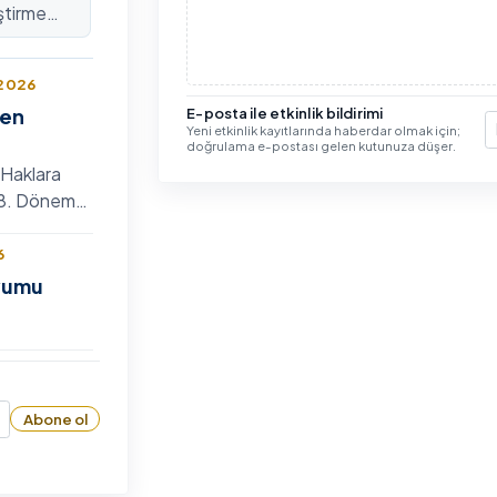
ştirme
lararası
 2026
len
E-posta ile etkinlik bildirimi
Yeni etkinlik kayıtlarında haberdar olmak için;
E
doğrulama e-postası gelen kutunuza düşer.
 Haklara
n 8. Dönem
 Bilim
6
zyumu
26
26-2027
Abone ol
tora
Başvuru
n