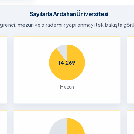
26
Sayılarla Ardahan Üniversitesi
Dalı 2026-
ğrenci, mezun ve akademik yapılanmayı tek bakışta görü
Dönemi
nları ve
çin
26
14.269
liği Odaklı
k Ön
Mezun
26
Yetenek
26
ru