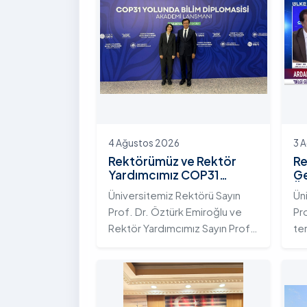
4 Ağustos 2026
3 
Rektörümüz ve Rektör
Re
Yardımcımız COP31
Ge
Yolunda Bilim Diplomasisi
Ün
Üniversitemiz Rektörü Sayın
Ün
Akademi Lansmanı
Ek
Prof. Dr. Öztürk Emiroğlu ve
Pr
Toplantısına Katıldı
Ni
Rektör Yardımcımız Sayın Prof.
te
Dr. Yeliz Demir, Yükseköğretim
ada
Kurulu (YÖK) ev sahipliğinde 4
te
Ağustos 2026 tarihinde
Ar
Ankara’da düzenlenen “COP31
ku