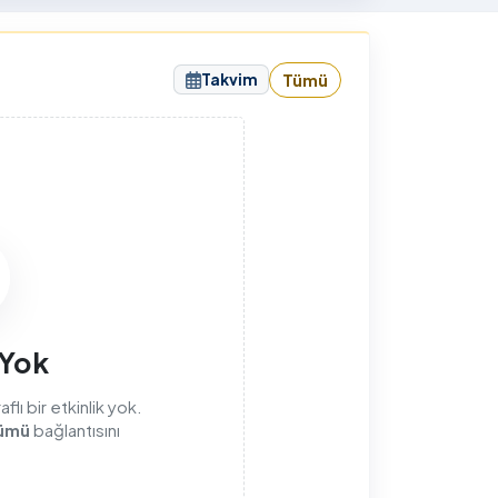
sunuyorum.
Takvim
Tümü
sı
 Yok
lı bir etkinlik yok.
ümü
bağlantısını