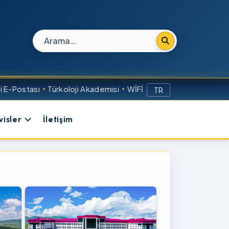
Site içi arama
 E-Postası
Türkoloji Akademisi
WİFİ
TR
visler
İletişim