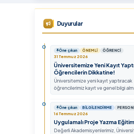
Tü
Te
Ar
Duyurular
Ye
ta
Öne çıkan
ÖNEMLI
ÖĞRENCI
31 Temmuz 2026
Üniversitemize Yeni Kayıt Yapt
Öğrencilerin Dikkatine!
Üniversitemize yeni kayıt yaptıracak
öğrencilerimiz kayıt ve genel bilgi alm
0478 211 75 75 Dahili: 1913 nolu tel
ulaşabilirsiniz.
Öne çıkan
BILGILENDIRME
PERSON
16 Temmuz 2026
Uygulamalı Proje Yazma Eğitim
Değerli Akademisyenlerimiz, Ünivers