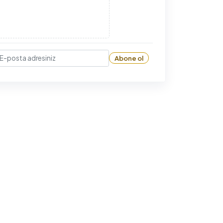
Abone ol
-posta