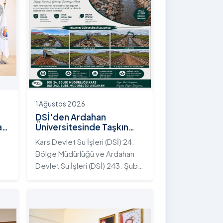
1 Ağustos 2026
DSİ'den Ardahan
an
Üniversitesinde Taşkın
Koruma Projesi: İstifli Taş
Kars Devlet Su İşleri (DSİ) 24.
Tahkimatı Çalışmaları
Bölge Müdürlüğü ve Ardahan
Tamamlandı
Devlet Su İşleri (DSİ) 243. Şube
t
Müdürlüğü tarafından ortaklaşa
yürütülen çalışmalar
kapsamında, Ardahan
Üniversitesi yerleşkesinde