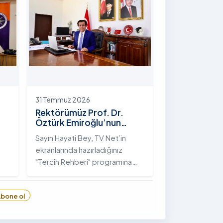
hayata geçirilen "İstifli Taş
Tahkimatı" projesi titizlikle
tamamlandı.
31 Temmuz 2026
Rektörümüz Prof. Dr.
Öztürk Emiroğlu’nun
TVNET’te Yayımlanan
Sayın Hayati Bey, TV Net’in
"Tercih Rehberi"
ekranlarında hazırladığınız
Programındaki Röportajı
"Tercih Rehberi" programına
Ardahan Üniversitesi'ni davet
ettiğiniz ve bize bu değerli
bone ol
6
fırsatı tanıdığınız için öncelikle
sizlere ve tüm TVNET ailesine
gönülden teşekkürlerimi