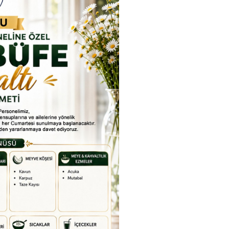
rkiye Şampiyonası, 30-31
kapsamda Yükseköğretim
mmuz 2026 tarihlerinde
Kurulu (YÖK), üniversitelerin
Etkinlikler
dahan Üniversitesi Yenisey
akademik katkı ve proje
Tümü
rleşkesi ev sahipliğinde
bildirimlerini koordine etme
mamlandı.
çağrısında bulundu. Ardahan
Üniversitesinde 31 Temmuz
2026 tarihinde bu çağrıya
yönelik bir ön hazırlık toplantı
düzenlendi.
ıracak
ak için
efondan
Etkinlik
EL
Bugün veya yakında fotoğraf
Geçmiş etkinlikler için
T
i
kullanın.
itemiz