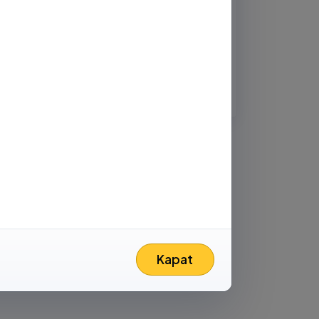
Abone ol
-posta
Kapat