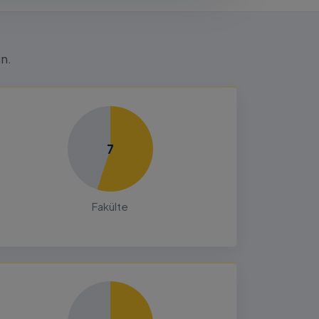
n.
7
Fakülte