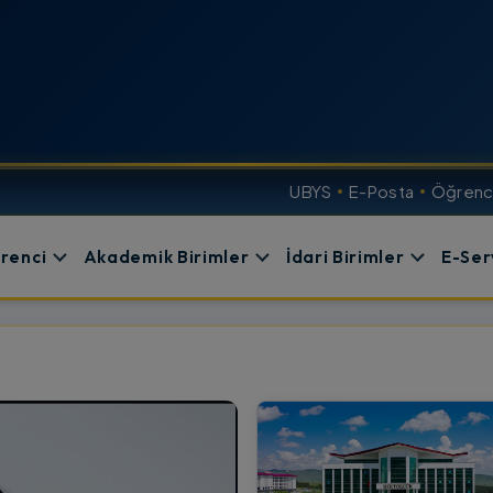
UBYS
E-Posta
Öğrenci
renci
Akademik Birimler
İdari Birimler
E-Ser