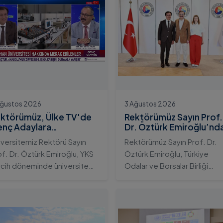
Ağustos 2026
3 Ağustos 2026
ktörümüz, Ülke TV'de
Rektörümüz Sayın Prof.
nç Adaylara
Dr. Öztürk Emiroğlu’nd
iversitemizin Eğitim
TOBB Başkanı Sayın M.
iversitemiz Rektörü Sayın
Rektörümüz Sayın Prof. Dr.
osistemini ve Sunduğu
Rifat Hisarcıklıoğlu’na
of. Dr. Öztürk Emiroğlu, YKS
Öztürk Emiroğlu, Türkiye
telikli İmkânları Anlattı
Ziyaret
rcih döneminde üniversite
Odalar ve Borsalar Birliği
yı gençlerin doğru ve bilinçli
(TOBB) Başkanı Sayın M. Rifa
rcihler yapmalarını sağlamak;
Hisarcıklıoğlu’nu makamında
dahan Üniversitesi'nin
ziyaret etti. Ziyarette
rumsal yetkinliğini, akademik
Rektörümüze, eşi Sayın Dr.