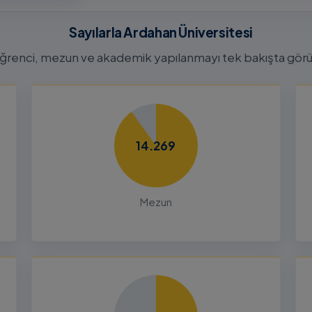
26-2027
tora
Sayılarla Ardahan Üniversitesi
Başvuru
n
ğrenci, mezun ve akademik yapılanmayı tek bakışta görü
26
Dalı 2026-
Dönemi
14.269
nları ve
çin
Mezun
26
liği Odaklı
k Ön
26
Yetenek