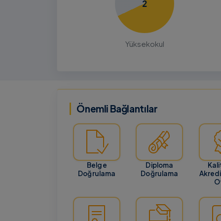
2
21 Temmuz 20
BILGILENDIRME
GENEL
Yüksek Lisans ve Doktora Başvu
Yüksekokul
Tarihlerinin Güncellenmesi
ALES-2 Sınavının ertelenmesi ve sonu
Ağustos 2026 tarihinde açıklanacak o
nedeniyle Enstitümüzün Yüksek Lisans
Doktora başvuru tarih…
Önemli Bağlantılar
Belge
Diploma
Kali
Doğrulama
Doğrulama
Akred
Of