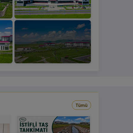
+4
›
Tümü