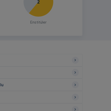
2
Enstitüler
lu