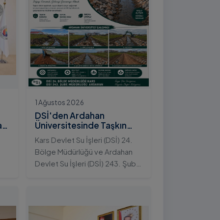
1 Ağustos 2026
DSİ'den Ardahan
an
Üniversitesinde Taşkın
Koruma Projesi: İstifli Taş
Kars Devlet Su İşleri (DSİ) 24.
Tahkimatı Çalışmaları
Bölge Müdürlüğü ve Ardahan
Tamamlandı
Devlet Su İşleri (DSİ) 243. Şube
t
Müdürlüğü tarafından ortaklaşa
yürütülen çalışmalar
kapsamında, Ardahan
Üniversitesi yerleşkesinde