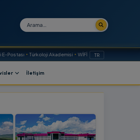
Site içi arama
 E-Postası
Türkoloji Akademisi
WİFİ
TR
visler
İletişim