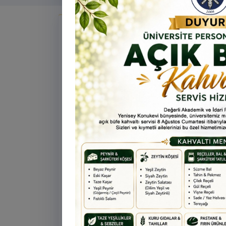
Tü
Te
Ar
Duyurular
Ye
ta
Öne çıkan
ÖNEMLI
ÖĞRENCI
31 Temmuz 2026
Üniversitemize Yeni Kayıt Yapt
Öğrencilerin Dikkatine!
Üniversitemize yeni kayıt yaptıracak
öğrencilerimiz kayıt ve genel bilgi alm
0478 211 75 75 Dahili: 1913 nolu tel
ulaşabilirsiniz.
Öne çıkan
BILGILENDIRME
PERSON
16 Temmuz 2026
Uygulamalı Proje Yazma Eğitim
Değerli Akademisyenlerimiz, Ünivers