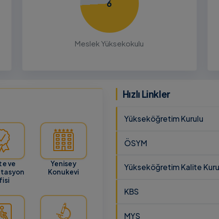
6
26
ru
Meslek Yüksekokulu
cunun 21
lması
 ve
Hızlı Linkler
Yükseköğretim Kurulu
ÖSYM
te ve
Yenisey
Yükseköğretim Kalite Kuru
itasyon
Konukevi
isi
KBS
MYS