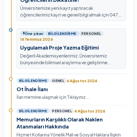
Üniversitemize yeni kayıt yaptıracak
öğrencilerimiz kayıt ve genel bilgi almak için 0478
211 75 75 Dahili: 1913 nolu telefondan
ulaşabilirsiniz.
Öne çıkan
BILGILENDIRME
PERSONEL
16 Temmuz 2026
Uygulamalı Proje Yazma Eğitimi
Değerli Akademisyenlerimiz, Üniversitemiz
bünyesinde bilimsel araştırma ve geliştirme
kültürünü güçlendirmek, ulusal ve uluslararası fon
mekanizmala…
6 Ağustos 2026
BILGILENDIRME
GENEL
Ot İhale İlanı
İlan metnine ulaşmak için Tıklayınız...
4 Ağustos 2026
BILGILENDIRME
PERSONEL
Memurların Karşılıklı Olarak Naklen
Atanmaları Hakkında
Hizmet Kollarına Yönelik Mali ve Sosyal Haklara İlişkin