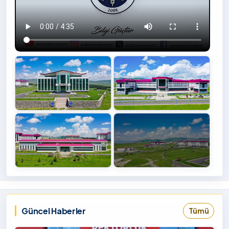
+4
İzlemek
‹
›
İçin
Tıklayınız
Güncel Haberler
Tümü