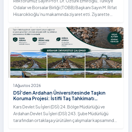
Rektörümüz Sayın Prof. Dr. Öztürk Emiroğlu, Türkiye
Odalar ve Borsalar Birliği (TOBB) Başkanı Sayın M. Rifat
Hisarcıklıoğlu’nu makamında ziyaret etti. Ziyarette
Rektörümüze, eşi Sayın Dr. Öğr. Üyesi Tuğba Mert
Emiroğlu Hanımefendi eşlik etti.
1 Ağustos 2026
DSİ'den Ardahan Üniversitesinde Taşkın
Koruma Projesi: İstifli Taş Tahkimatı
Çalışmaları Tamamlandı
Kars Devlet Su İşleri (DSİ) 24. Bölge Müdürlüğü ve
Ardahan Devlet Su İşleri (DSİ) 243. Şube Müdürlüğü
tarafından ortaklaşa yürütülen çalışmalar kapsamında,
Ardahan Üniversitesi yerleşkesinde hayata geçirilen