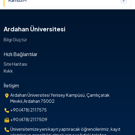
KamuSM
Ardahan Üniversitesi
Bilgi Güçtür
Hızlı Bağlantılar
Site Haritası
Kvkk
İletişim
Ardahan Üniversitesi Yenisey Kampüsü, Çamlıçatak
Mevkii,Ardahan 75002
+90 (478) 2117575
+90 (478) 2117509
Üniversitemize yeni kayıt yaptıracak öğrencilerimiz, kayıt
işlemleri ve genel bilgi almak için aşağıdaki telefon