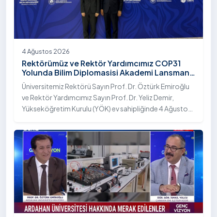
4 Ağustos 2026
Rektörümüz ve Rektör Yardımcımız COP31
Yolunda Bilim Diplomasisi Akademi Lansmanı
Toplantısına Katıldı
Üniversitemiz Rektörü Sayın Prof. Dr. Öztürk Emiroğlu
ve Rektör Yardımcımız Sayın Prof. Dr. Yeliz Demir,
Yükseköğretim Kurulu (YÖK) ev sahipliğinde 4 Ağustos
2026 tarihinde Ankara’da düzenlenen “COP31 Yolunda
Bilim Diplomasisi: Akademi Lansmanı” programına
katıldı.