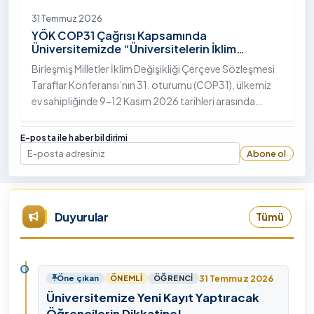
31 Temmuz 2026
YÖK COP31 Çağrısı Kapsamında
Üniversitemizde “Üniversitelerin İklim
Diplomasisindeki Rolü” Konulu Bilgilendirme
Birleşmiş Milletler İklim Değişikliği Çerçeve Sözleşmesi
Toplantısı Yapıldı
Taraflar Konferansı’nın 31. oturumu (COP31), ülkemiz
ev sahipliğinde 9-12 Kasım 2026 tarihleri arasında
Antalya’da gerçekleştirilecek. Bu kapsamda
Yükseköğretim Kurulu (YÖK), üniversitelerin akademik
E-posta ile haber bildirimi
katkı ve proje bildirimlerini koordine etme çağrısında
Abone ol
E-posta
bulundu. Ardahan Üniversitesinde 31 Temmuz 2026
tarihinde bu çağrıya yönelik bir ön hazırlık toplantısı
düzenlendi.
Duyurular
Tümü
31 Temmuz 2026
Öne çıkan
ÖNEMLI
ÖĞRENCI
Üniversitemize Yeni Kayıt Yaptıracak
Öğrencilerin Dikkatine!