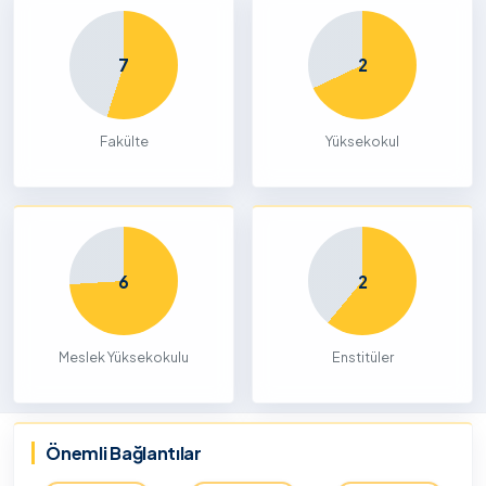
7
2
Fakülte
Yüksekokul
6
2
Meslek Yüksekokulu
Enstitüler
Önemli Bağlantılar