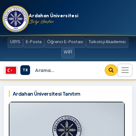
İçeriğe atla
Ardahan Üniversitesi
Bilgi Güçtür
UBYS
E-Posta
Öğrenci E-Postası
Türkoloji Akademisi
WİFİ
TR
Site içi arama
Ardahan Üniversitesi
Ardahan Üniversitesi Tanıtım