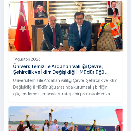
"İstifli Taş Tahkimatı" projesi titizlikle tamamlandı.
1 Ağustos 2026
Üniversitemiz ile Ardahan Valiliği Çevre,
Şehircilik ve İklim Değişikliği İl Müdürlüğü
Arasında İş Birliği Protokolü İmzalandı
Üniversitemiz ile Ardahan Valiliği Çevre, Şehircilik ve İklim
Değişikliği İl Müdürlüğü arasında kurumsal iş birliğini
güçlendirmek amacıyla stratejik bir protokole imza
atıldı.