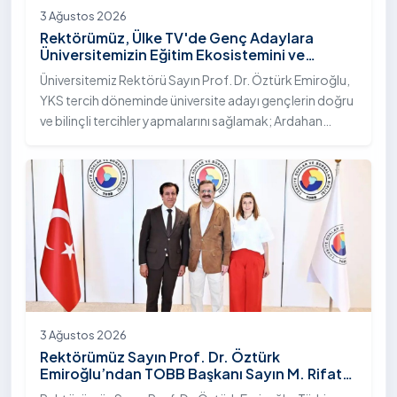
3 Ağustos 2026
Rektörümüz, Ülke TV'de Genç Adaylara
Üniversitemizin Eğitim Ekosistemini ve
Sunduğu Nitelikli İmkânları Anlattı
Üniversitemiz Rektörü Sayın Prof. Dr. Öztürk Emiroğlu,
YKS tercih döneminde üniversite adayı gençlerin doğru
ve bilinçli tercihler yapmalarını sağlamak; Ardahan
Üniversitesi'nin kurumsal yetkinliğini, akademik
çeşitliliğini ve nitelikli imkânlarını aktarmak üzere Ülke TV
ekranlarında yayımlanan "Genç Vizyon" programına
canlı yayın konuğu olarak katıldı.
3 Ağustos 2026
Rektörümüz Sayın Prof. Dr. Öztürk
Emiroğlu’ndan TOBB Başkanı Sayın M. Rifat
Hisarcıklıoğlu’na Ziyaret