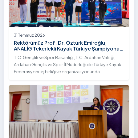
31 Temmuz 2026
Rektörümüz Prof. Dr. Öztürk Emiroğlu,
ANALİG Tekerlekli Kayak Türkiye Şampiyonası
Ödül Töreni’ne Katıldı
T.C. Gençlik ve Spor Bakanlığı, T.C. Ardahan Valiliği,
Ardahan Gençlik ve Spor İl Müdürlüğü ile Türkiye Kayak
Federasyonu iş birliği ve organizasyonunda
gerçekleştirilen Anadolu Yıldızlar Ligi (ANALİG) 2026
Sezonu Tekerlekli Kayak Türkiye Şampiyonası, 30-31
Temmuz 2026 tarihlerinde Ardahan Üniversitesi Yenisey
Yerleşkesi ev sahipliğinde tamamlandı.