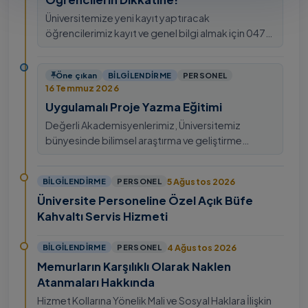
Üniversitemize yeni kayıt yaptıracak
öğrencilerimiz kayıt ve genel bilgi almak için 0478
211 75 75 Dahili: 1913 nolu telefondan
ulaşabilirsiniz.
Öne çıkan
BILGILENDIRME
PERSONEL
16 Temmuz 2026
Uygulamalı Proje Yazma Eğitimi
Değerli Akademisyenlerimiz, Üniversitemiz
bünyesinde bilimsel araştırma ve geliştirme
kültürünü güçlendirmek, ulusal ve uluslararası fon
mekanizmala…
5 Ağustos 2026
BILGILENDIRME
PERSONEL
Üniversite Personeline Özel Açık Büfe
Kahvaltı Servis Hizmeti
4 Ağustos 2026
BILGILENDIRME
PERSONEL
Memurların Karşılıklı Olarak Naklen
Atanmaları Hakkında
Hizmet Kollarına Yönelik Mali ve Sosyal Haklara İlişkin