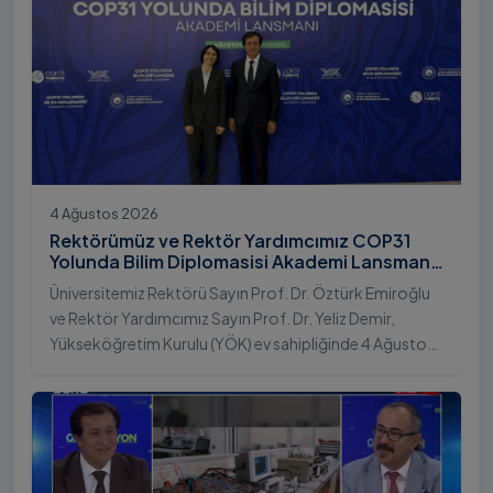
4 Ağustos 2026
Rektörümüz ve Rektör Yardımcımız COP31
Yolunda Bilim Diplomasisi Akademi Lansmanı
Toplantısına Katıldı
Üniversitemiz Rektörü Sayın Prof. Dr. Öztürk Emiroğlu
ve Rektör Yardımcımız Sayın Prof. Dr. Yeliz Demir,
Yükseköğretim Kurulu (YÖK) ev sahipliğinde 4 Ağustos
2026 tarihinde Ankara’da düzenlenen “COP31 Yolunda
Bilim Diplomasisi: Akademi Lansmanı” programına
katıldı.