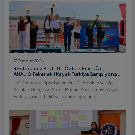
31 Temmuz 2026
Rektörümüz Prof. Dr. Öztürk Emiroğlu,
ANALİG Tekerlekli Kayak Türkiye Şampiyonası
Ödül Töreni’ne Katıldı
T.C. Gençlik ve Spor Bakanlığı, T.C. Ardahan Valiliği,
Ardahan Gençlik ve Spor İl Müdürlüğü ile Türkiye Kayak
Federasyonu iş birliği ve organizasyonunda
gerçekleştirilen Anadolu Yıldızlar Ligi (ANALİG) 2026
Sezonu Tekerlekli Kayak Türkiye Şampiyonası, 30-31
Temmuz 2026 tarihlerinde Ardahan Üniversitesi Yenisey
Yerleşkesi ev sahipliğinde tamamlandı.