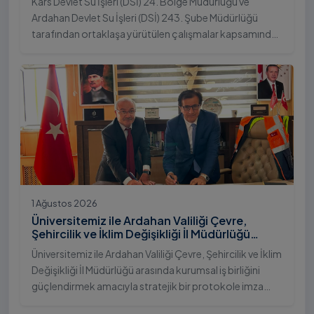
Kars Devlet Su İşleri (DSİ) 24. Bölge Müdürlüğü ve
Ardahan Devlet Su İşleri (DSİ) 243. Şube Müdürlüğü
tarafından ortaklaşa yürütülen çalışmalar kapsamında,
Ardahan Üniversitesi yerleşkesinde hayata geçirilen
"İstifli Taş Tahkimatı" projesi titizlikle tamamlandı.
1 Ağustos 2026
Üniversitemiz ile Ardahan Valiliği Çevre,
Şehircilik ve İklim Değişikliği İl Müdürlüğü
Arasında İş Birliği Protokolü İmzalandı
Üniversitemiz ile Ardahan Valiliği Çevre, Şehircilik ve İklim
Değişikliği İl Müdürlüğü arasında kurumsal iş birliğini
güçlendirmek amacıyla stratejik bir protokole imza
atıldı.