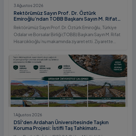
3 Ağustos 2026
Rektörümüz Sayın Prof. Dr. Öztürk
Emiroğlu’ndan TOBB Başkanı Sayın M. Rifat
Hisarcıklıoğlu’na Ziyaret
Rektörümüz Sayın Prof. Dr. Öztürk Emiroğlu, Türkiye
Odalar ve Borsalar Birliği (TOBB) Başkanı Sayın M. Rifat
Hisarcıklıoğlu’nu makamında ziyaret etti. Ziyarette
Rektörümüze, eşi Sayın Dr. Öğr. Üyesi Tuğba Mert
Emiroğlu Hanımefendi eşlik etti.
1 Ağustos 2026
DSİ'den Ardahan Üniversitesinde Taşkın
Koruma Projesi: İstifli Taş Tahkimatı
Çalışmaları Tamamlandı