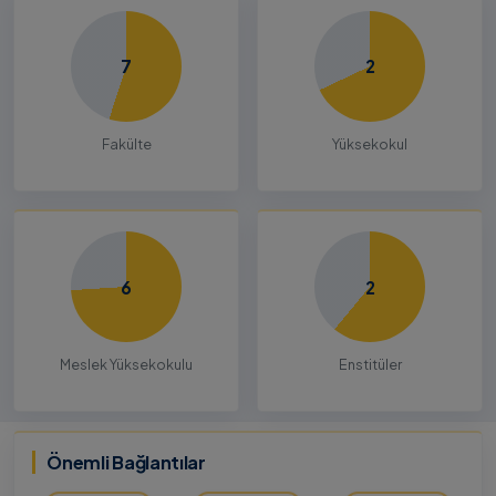
7
2
Fakülte
Yüksekokul
6
2
Meslek Yüksekokulu
Enstitüler
Önemli Bağlantılar