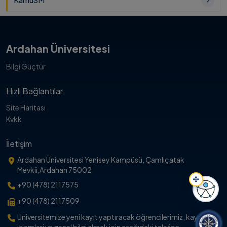
KamuSM
Ardahan Üniversitesi
Bilgi Güçtür
Hızlı Bağlantılar
Site Haritası
Kvkk
İletişim
Ardahan Üniversitesi Yenisey Kampüsü, Çamlıçatak
Mevkii,Ardahan 75002
+90 (478) 2117575
+90 (478) 2117509
Erişil
Üniversitemize yeni kayıt yaptıracak öğrencilerimiz, kayıt
işlemleri ve genel bilgi almak için aşağıdaki telefon