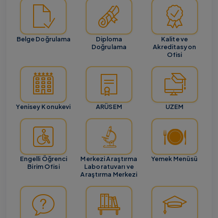
Belge Doğrulama
Diploma
Kalite ve
Doğrulama
Akreditasyon
Ofisi
Yenisey Konukevi
ARÜSEM
UZEM
Engelli Öğrenci
Merkezi Araştırma
Yemek Menüsü
Birim Ofisi
Laboratuvarı ve
Araştırma Merkezi