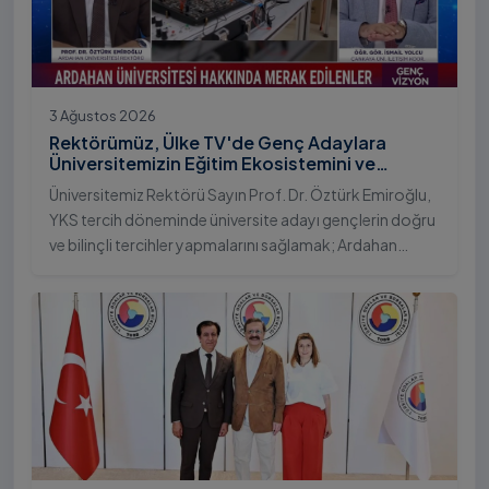
3 Ağustos 2026
Rektörümüz, Ülke TV'de Genç Adaylara
Üniversitemizin Eğitim Ekosistemini ve
Sunduğu Nitelikli İmkânları Anlattı
Üniversitemiz Rektörü Sayın Prof. Dr. Öztürk Emiroğlu,
YKS tercih döneminde üniversite adayı gençlerin doğru
ve bilinçli tercihler yapmalarını sağlamak; Ardahan
Üniversitesi'nin kurumsal yetkinliğini, akademik
çeşitliliğini ve nitelikli imkânlarını aktarmak üzere Ülke TV
ekranlarında yayımlanan "Genç Vizyon" programına
canlı yayın konuğu olarak katıldı.