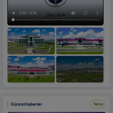
+4
İzlemek
‹
›
İçin
Tıklayınız
Güncel Haberler
Tümü