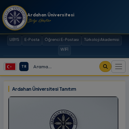
İçeriğe atla
Ardahan Üniversitesi
Bilgi Güçtür
UBYS
E-Posta
Öğrenci E-Postası
Türkoloji Akademisi
WİFİ
TR
Site içi arama
Ardahan Üniversitesi
Ardahan Üniversitesi Tanıtım