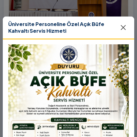
Üniversite Personeline Özel Açık Büfe
Kahvaltı Servis Hizmeti
31 Temmuz 2026
YÖK COP31 Çağrısı Kapsamında
Üniversitemizde “Üniversitelerin İklim
Diplomasisindeki Rolü” Konulu Bilgilendirme
Birleşmiş Milletler İklim Değişikliği Çerçeve Sözleşmesi
Toplantısı Yapıldı
Taraflar Konferansı’nın 31. oturumu (COP31), ülkemiz
ev sahipliğinde 9-12 Kasım 2026 tarihleri arasında
Antalya’da gerçekleştirilecek. Bu kapsamda
Yükseköğretim Kurulu (YÖK), üniversitelerin akademik
katkı ve proje bildirimlerini koordine etme çağrısında
bulundu. Ardahan Üniversitesinde 31 Temmuz 2026
tarihinde bu çağrıya yönelik bir ön hazırlık toplantısı
düzenlendi.