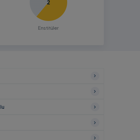
2
Enstitüler
lu