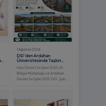
1 Ağustos 2026
DSİ'den Ardahan
an
Üniversitesinde Taşkın
Koruma Projesi: İstifli Taş
Kars Devlet Su İşleri (DSİ) 24.
Tahkimatı Çalışmaları
Bölge Müdürlüğü ve Ardahan
Tamamlandı
Devlet Su İşleri (DSİ) 243. Şube
t
Müdürlüğü tarafından ortaklaşa
yürütülen çalışmalar
kapsamında, Ardahan
Üniversitesi yerleşkesinde