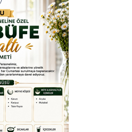
rkiye Şampiyonası, 30-31
kapsamda Yükseköğretim
mmuz 2026 tarihlerinde
Kurulu (YÖK), üniversitelerin
Etkinlikler
dahan Üniversitesi Yenisey
akademik katkı ve proje
Tümü
rleşkesi ev sahipliğinde
bildirimlerini koordine etme
mamlandı.
çağrısında bulundu. Ardahan
Üniversitesinde 31 Temmuz
2026 tarihinde bu çağrıya
yönelik bir ön hazırlık toplantı
düzenlendi.
ıracak
ak için
efondan
Etkinlik
EL
Bugün veya yakında fotoğraf
Geçmiş etkinlikler için
T
i
kullanın.
itemiz