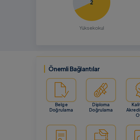
2
21 Temmuz 20
BILGILENDIRME
GENEL
Yüksek Lisans ve Doktora Başvu
Yüksekokul
Tarihlerinin Güncellenmesi
ALES-2 Sınavının ertelenmesi ve sonu
Ağustos 2026 tarihinde açıklanacak o
nedeniyle Enstitümüzün Yüksek Lisans
Doktora başvuru tarih…
Önemli Bağlantılar
Belge
Diploma
Kali
Doğrulama
Doğrulama
Akred
Of