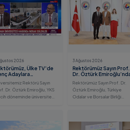
Ağustos 2026
3 Ağustos 2026
ktörümüz, Ülke TV'de
Rektörümüz Sayın Prof.
nç Adaylara
Dr. Öztürk Emiroğlu’nd
iversitemizin Eğitim
TOBB Başkanı Sayın M.
iversitemiz Rektörü Sayın
Rektörümüz Sayın Prof. Dr.
osistemini ve Sunduğu
Rifat Hisarcıklıoğlu’na
of. Dr. Öztürk Emiroğlu, YKS
Öztürk Emiroğlu, Türkiye
telikli İmkânları Anlattı
Ziyaret
rcih döneminde üniversite
Odalar ve Borsalar Birliği
yı gençlerin doğru ve bilinçli
(TOBB) Başkanı Sayın M. Rifa
rcihler yapmalarını sağlamak;
Hisarcıklıoğlu’nu makamında
dahan Üniversitesi'nin
ziyaret etti. Ziyarette
rumsal yetkinliğini, akademik
Rektörümüze, eşi Sayın Dr.