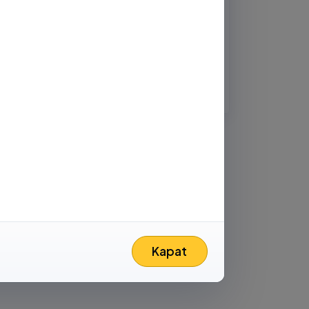
Abone ol
-posta
Kapat