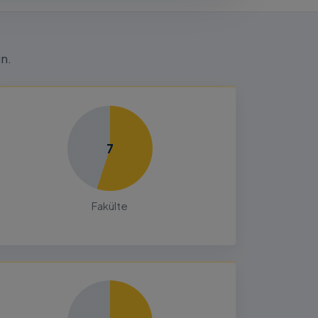
n.
7
Fakülte