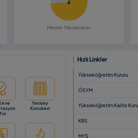
6
26
ru
Meslek Yüksekokulu
cunun 21
lması
 ve
Hızlı Linkler
Yükseköğretim Kurulu
ÖSYM
te ve
Yenisey
Yükseköğretim Kalite Kuru
itasyon
Konukevi
isi
KBS
MYS