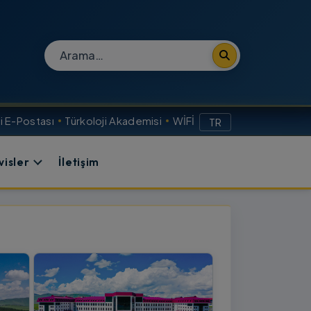
Site içi arama
 E-Postası
Türkoloji Akademisi
WİFİ
TR
visler
İletişim