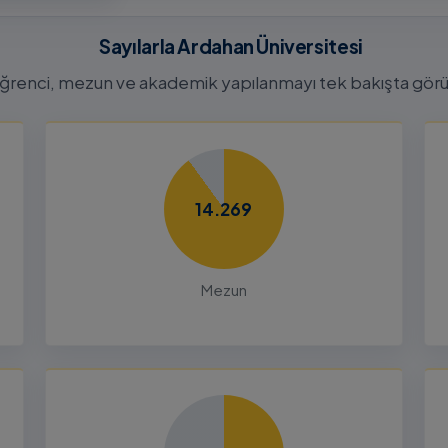
26-2027
tora
Sayılarla Ardahan Üniversitesi
Başvuru
n
ğrenci, mezun ve akademik yapılanmayı tek bakışta görü
26
Dalı 2026-
Dönemi
14.269
nları ve
çin
Mezun
26
liği Odaklı
k Ön
26
Yetenek