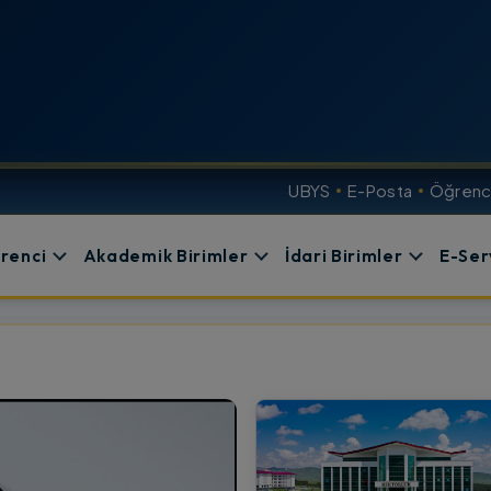
UBYS
E-Posta
Öğrenci
renci
Akademik Birimler
İdari Birimler
E-Ser