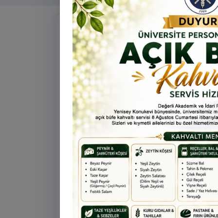
Tü
Te
Ar
Duyurular
Ye
ta
Öne çıkan
ÖNEMLI
ÖĞRENCI
31 Temmuz 2026
Üniversitemize Yeni Kayıt Yapt
Öğrencilerin Dikkatine!
Üniversitemize yeni kayıt yaptıracak
öğrencilerimiz kayıt ve genel bilgi alm
0478 211 75 75 Dahili: 1913 nolu tel
ulaşabilirsiniz.
Öne çıkan
BILGILENDIRME
PERSON
16 Temmuz 2026
Uygulamalı Proje Yazma Eğitim
Değerli Akademisyenlerimiz, Ünivers