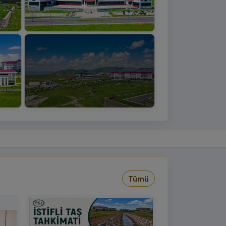
+4
›
Tümü