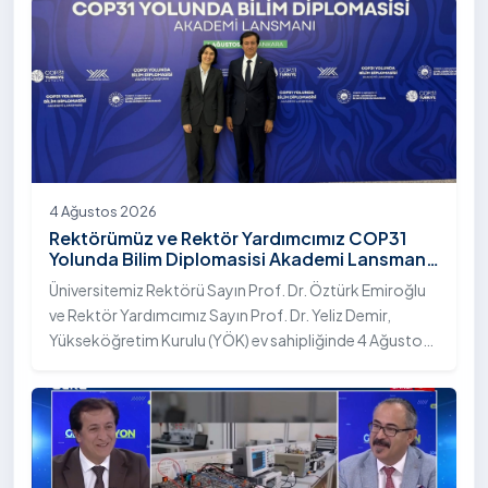
4 Ağustos 2026
Rektörümüz ve Rektör Yardımcımız COP31
Yolunda Bilim Diplomasisi Akademi Lansmanı
Toplantısına Katıldı
Üniversitemiz Rektörü Sayın Prof. Dr. Öztürk Emiroğlu
ve Rektör Yardımcımız Sayın Prof. Dr. Yeliz Demir,
Yükseköğretim Kurulu (YÖK) ev sahipliğinde 4 Ağustos
2026 tarihinde Ankara’da düzenlenen “COP31 Yolunda
Bilim Diplomasisi: Akademi Lansmanı” programına
katıldı.