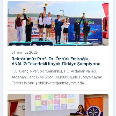
31 Temmuz 2026
Rektörümüz Prof. Dr. Öztürk Emiroğlu,
ANALİG Tekerlekli Kayak Türkiye Şampiyonası
Ödül Töreni’ne Katıldı
T.C. Gençlik ve Spor Bakanlığı, T.C. Ardahan Valiliği,
Ardahan Gençlik ve Spor İl Müdürlüğü ile Türkiye Kayak
Federasyonu iş birliği ve organizasyonunda
gerçekleştirilen Anadolu Yıldızlar Ligi (ANALİG) 2026
Sezonu Tekerlekli Kayak Türkiye Şampiyonası, 30-31
Temmuz 2026 tarihlerinde Ardahan Üniversitesi Yenisey
Yerleşkesi ev sahipliğinde tamamlandı.