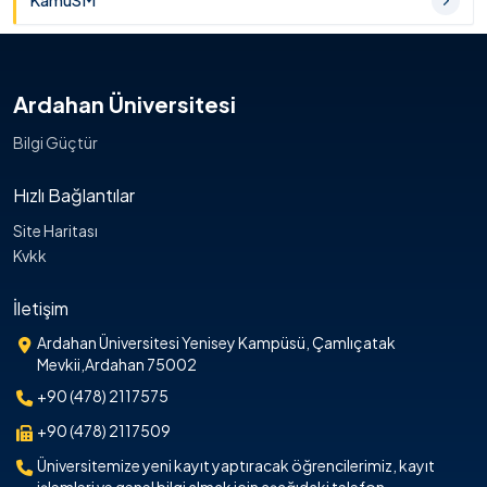
KamuSM
Ardahan Üniversitesi
Bilgi Güçtür
Hızlı Bağlantılar
Site Haritası
Kvkk
İletişim
Ardahan Üniversitesi Yenisey Kampüsü, Çamlıçatak
Mevkii,Ardahan 75002
+90 (478) 2117575
+90 (478) 2117509
Üniversitemize yeni kayıt yaptıracak öğrencilerimiz, kayıt
işlemleri ve genel bilgi almak için aşağıdaki telefon