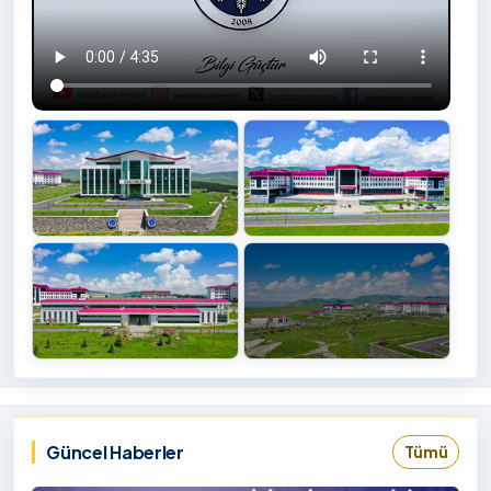
+4
İzlemek
‹
›
İçin
Tıklayınız
Güncel Haberler
Tümü