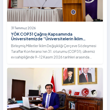
31 Temmuz 2026
YÖK COP31 Çağrısı Kapsamında
Üniversitemizde “Üniversitelerin İklim
Diplomasisindeki Rolü” Konulu Bilgilendirme
Birleşmiş Milletler İklim Değişikliği Çerçeve Sözleşmesi
Toplantısı Yapıldı
Taraflar Konferansı’nın 31. oturumu (COP31), ülkemiz
ev sahipliğinde 9-12 Kasım 2026 tarihleri arasında
Antalya’da gerçekleştirilecek. Bu kapsamda
Yükseköğretim Kurulu (YÖK), üniversitelerin akademik
katkı ve proje bildirimlerini koordine etme çağrısında
bulundu. Ardahan Üniversitesinde 31 Temmuz 2026
tarihinde bu çağrıya yönelik bir ön hazırlık toplantısı
düzenlendi.