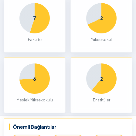
7
2
Fakülte
Yüksekokul
6
2
Meslek Yüksekokulu
Enstitüler
Önemli Bağlantılar