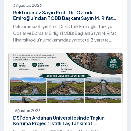
3 Ağustos 2026
Rektörümüz Sayın Prof. Dr. Öztürk
Emiroğlu’ndan TOBB Başkanı Sayın M. Rifat
Hisarcıklıoğlu’na Ziyaret
Rektörümüz Sayın Prof. Dr. Öztürk Emiroğlu, Türkiye
Odalar ve Borsalar Birliği (TOBB) Başkanı Sayın M. Rifat
Hisarcıklıoğlu’nu makamında ziyaret etti. Ziyarette
Rektörümüze, eşi Sayın Dr. Öğr. Üyesi Tuğba Mert
Emiroğlu Hanımefendi eşlik etti.
1 Ağustos 2026
DSİ'den Ardahan Üniversitesinde Taşkın
Koruma Projesi: İstifli Taş Tahkimatı
Çalışmaları Tamamlandı