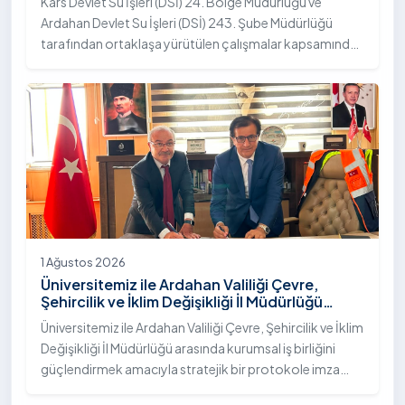
Kars Devlet Su İşleri (DSİ) 24. Bölge Müdürlüğü ve
Ardahan Devlet Su İşleri (DSİ) 243. Şube Müdürlüğü
tarafından ortaklaşa yürütülen çalışmalar kapsamında,
Ardahan Üniversitesi yerleşkesinde hayata geçirilen
"İstifli Taş Tahkimatı" projesi titizlikle tamamlandı.
1 Ağustos 2026
Üniversitemiz ile Ardahan Valiliği Çevre,
Şehircilik ve İklim Değişikliği İl Müdürlüğü
Arasında İş Birliği Protokolü İmzalandı
Üniversitemiz ile Ardahan Valiliği Çevre, Şehircilik ve İklim
Değişikliği İl Müdürlüğü arasında kurumsal iş birliğini
güçlendirmek amacıyla stratejik bir protokole imza
atıldı.