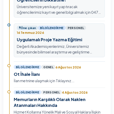
Üniversitemize yeni kayıt yaptıracak
öğrencilerimiz kayıt ve genel bilgi almak için 0478
211 75 75 Dahili: 1913 nolu telefondan
ulaşabilirsiniz.
Öne çıkan
BILGILENDIRME
PERSONEL
16 Temmuz 2026
Uygulamalı Proje Yazma Eğitimi
Değerli Akademisyenlerimiz, Üniversitemiz
bünyesinde bilimsel araştırma ve geliştirme
kültürünü güçlendirmek, ulusal ve uluslararası fon
mekanizmala…
6 Ağustos 2026
BILGILENDIRME
GENEL
Ot İhale İlanı
İlan metnine ulaşmak için Tıklayınız...
4 Ağustos 2026
BILGILENDIRME
PERSONEL
Memurların Karşılıklı Olarak Naklen
Atanmaları Hakkında
Hizmet Kollarına Yönelik Mali ve Sosyal Haklara İlişkin