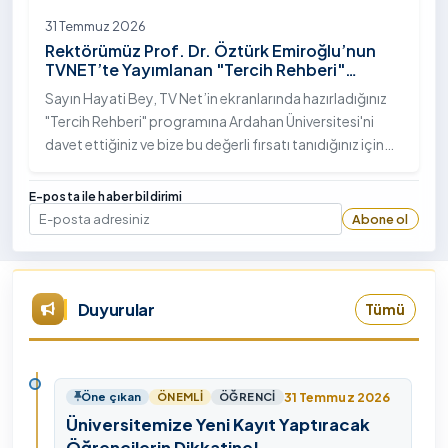
31 Temmuz 2026
Rektörümüz Prof. Dr. Öztürk Emiroğlu’nun
TVNET’te Yayımlanan "Tercih Rehberi"
Programındaki Röportajı
Sayın Hayati Bey, TV Net’in ekranlarında hazırladığınız
"Tercih Rehberi" programına Ardahan Üniversitesi'ni
davet ettiğiniz ve bize bu değerli fırsatı tanıdığınız için
öncelikle sizlere ve tüm TVNET ailesine gönülden
teşekkürlerimi sunuyorum.
E-posta ile haber bildirimi
Abone ol
E-posta
Duyurular
Tümü
31 Temmuz 2026
Öne çıkan
ÖNEMLI
ÖĞRENCI
Üniversitemize Yeni Kayıt Yaptıracak
Öğrencilerin Dikkatine!