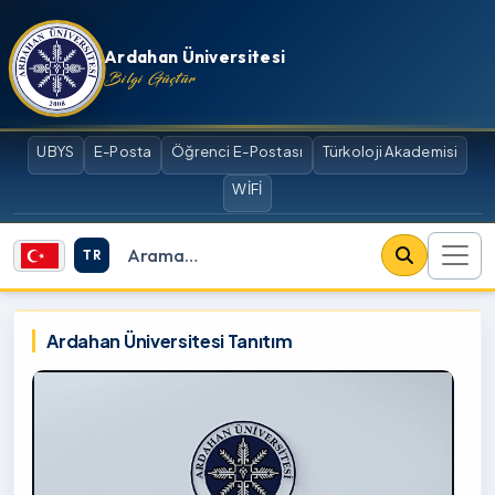
İçeriğe atla
Ardahan Üniversitesi
Bilgi Güçtür
UBYS
E-Posta
Öğrenci E-Postası
Türkoloji Akademisi
WİFİ
TR
Site içi arama
Ardahan Üniversitesi
Ardahan Üniversitesi Tanıtım