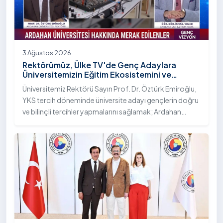
3 Ağustos 2026
Rektörümüz, Ülke TV'de Genç Adaylara
Üniversitemizin Eğitim Ekosistemini ve
Sunduğu Nitelikli İmkânları Anlattı
Üniversitemiz Rektörü Sayın Prof. Dr. Öztürk Emiroğlu,
YKS tercih döneminde üniversite adayı gençlerin doğru
ve bilinçli tercihler yapmalarını sağlamak; Ardahan
Üniversitesi'nin kurumsal yetkinliğini, akademik
çeşitliliğini ve nitelikli imkânlarını aktarmak üzere Ülke TV
ekranlarında yayımlanan "Genç Vizyon" programına
canlı yayın konuğu olarak katıldı.