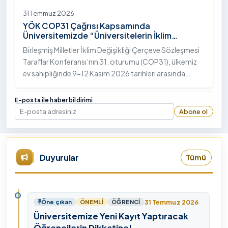
31 Temmuz 2026
YÖK COP31 Çağrısı Kapsamında
Üniversitemizde “Üniversitelerin İklim
Diplomasisindeki Rolü” Konulu Bilgilendirme
Birleşmiş Milletler İklim Değişikliği Çerçeve Sözleşmesi
Toplantısı Yapıldı
Taraflar Konferansı’nın 31. oturumu (COP31), ülkemiz
ev sahipliğinde 9-12 Kasım 2026 tarihleri arasında
Antalya’da gerçekleştirilecek. Bu kapsamda
Yükseköğretim Kurulu (YÖK), üniversitelerin akademik
E-posta ile haber bildirimi
katkı ve proje bildirimlerini koordine etme çağrısında
Abone ol
E-posta
bulundu. Ardahan Üniversitesinde 31 Temmuz 2026
tarihinde bu çağrıya yönelik bir ön hazırlık toplantısı
düzenlendi.
Duyurular
Tümü
31 Temmuz 2026
Öne çıkan
ÖNEMLI
ÖĞRENCI
Üniversitemize Yeni Kayıt Yaptıracak
Öğrencilerin Dikkatine!