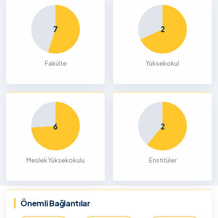
7
2
Fakülte
Yüksekokul
6
2
Meslek Yüksekokulu
Enstitüler
Önemli Bağlantılar