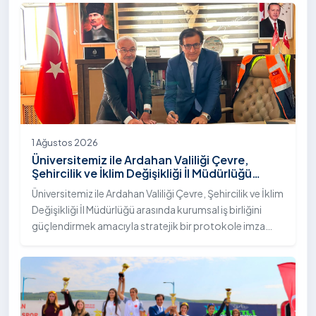
"İstifli Taş Tahkimatı" projesi titizlikle tamamlandı.
1 Ağustos 2026
Üniversitemiz ile Ardahan Valiliği Çevre,
Şehircilik ve İklim Değişikliği İl Müdürlüğü
Arasında İş Birliği Protokolü İmzalandı
Üniversitemiz ile Ardahan Valiliği Çevre, Şehircilik ve İklim
Değişikliği İl Müdürlüğü arasında kurumsal iş birliğini
güçlendirmek amacıyla stratejik bir protokole imza
atıldı.