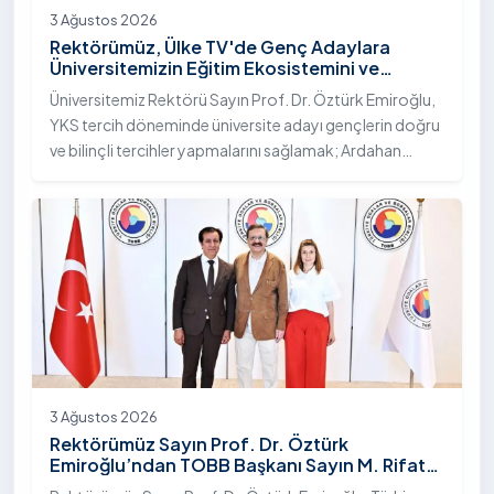
3 Ağustos 2026
Rektörümüz, Ülke TV'de Genç Adaylara
Üniversitemizin Eğitim Ekosistemini ve
Sunduğu Nitelikli İmkânları Anlattı
Üniversitemiz Rektörü Sayın Prof. Dr. Öztürk Emiroğlu,
YKS tercih döneminde üniversite adayı gençlerin doğru
ve bilinçli tercihler yapmalarını sağlamak; Ardahan
Üniversitesi'nin kurumsal yetkinliğini, akademik
çeşitliliğini ve nitelikli imkânlarını aktarmak üzere Ülke TV
ekranlarında yayımlanan "Genç Vizyon" programına
canlı yayın konuğu olarak katıldı.
3 Ağustos 2026
Rektörümüz Sayın Prof. Dr. Öztürk
Emiroğlu’ndan TOBB Başkanı Sayın M. Rifat
Hisarcıklıoğlu’na Ziyaret