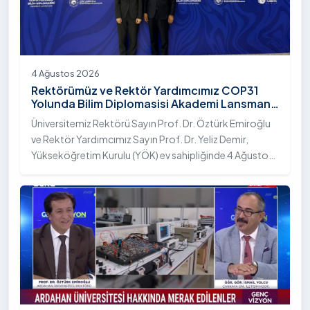
4 Ağustos 2026
Rektörümüz ve Rektör Yardımcımız COP31
Yolunda Bilim Diplomasisi Akademi Lansmanı
Toplantısına Katıldı
Üniversitemiz Rektörü Sayın Prof. Dr. Öztürk Emiroğlu
ve Rektör Yardımcımız Sayın Prof. Dr. Yeliz Demir,
Yükseköğretim Kurulu (YÖK) ev sahipliğinde 4 Ağustos
2026 tarihinde Ankara’da düzenlenen “COP31 Yolunda
Bilim Diplomasisi: Akademi Lansmanı” programına
katıldı.