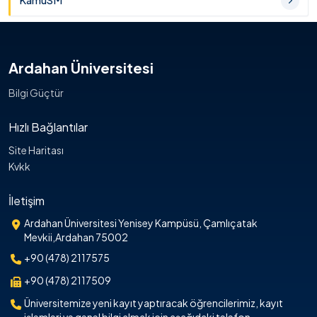
KamuSM
Ardahan Üniversitesi
Bilgi Güçtür
Hızlı Bağlantılar
Site Haritası
Kvkk
İletişim
Ardahan Üniversitesi Yenisey Kampüsü, Çamlıçatak
Mevkii,Ardahan 75002
+90 (478) 2117575
+90 (478) 2117509
Üniversitemize yeni kayıt yaptıracak öğrencilerimiz, kayıt
işlemleri ve genel bilgi almak için aşağıdaki telefon