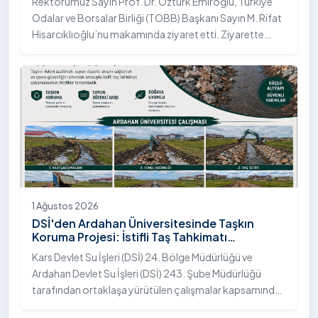
Rektörümüz Sayın Prof. Dr. Öztürk Emiroğlu, Türkiye
Odalar ve Borsalar Birliği (TOBB) Başkanı Sayın M. Rifat
Hisarcıklıoğlu’nu makamında ziyaret etti. Ziyarette
Rektörümüze, eşi Sayın Dr. Öğr. Üyesi Tuğba Mert
Emiroğlu Hanımefendi eşlik etti.
1 Ağustos 2026
DSİ'den Ardahan Üniversitesinde Taşkın
Koruma Projesi: İstifli Taş Tahkimatı
Çalışmaları Tamamlandı
Kars Devlet Su İşleri (DSİ) 24. Bölge Müdürlüğü ve
Ardahan Devlet Su İşleri (DSİ) 243. Şube Müdürlüğü
tarafından ortaklaşa yürütülen çalışmalar kapsamında,
Ardahan Üniversitesi yerleşkesinde hayata geçirilen