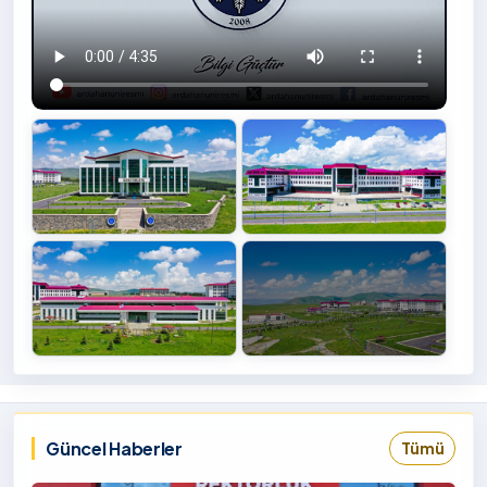
+4
İzlemek
‹
›
İçin
Tıklayınız
Güncel Haberler
Tümü