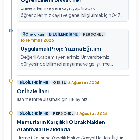
Üniversitemize yeni kayıt yaptıracak
öğrencilerimiz kayıt ve genel bilgi almak için 0478
211 75 75 Dahili: 1913 nolu telefondan
ulaşabilirsiniz.
Öne çıkan
BILGILENDIRME
PERSONEL
16 Temmuz 2026
Uygulamalı Proje Yazma Eğitimi
Değerli Akademisyenlerimiz, Üniversitemiz
bünyesinde bilimsel araştırma ve geliştirme
kültürünü güçlendirmek, ulusal ve uluslararası fon
mekanizmala…
6 Ağustos 2026
BILGILENDIRME
GENEL
Ot İhale İlanı
İlan metnine ulaşmak için Tıklayınız...
4 Ağustos 2026
BILGILENDIRME
PERSONEL
Memurların Karşılıklı Olarak Naklen
Atanmaları Hakkında
Hizmet Kollarına Yönelik Mali ve Sosyal Haklara İlişkin