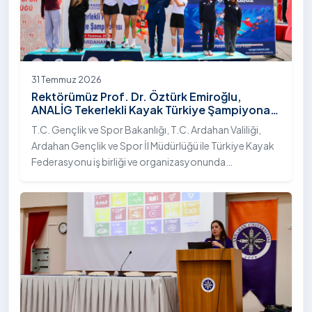
31 Temmuz 2026
Rektörümüz Prof. Dr. Öztürk Emiroğlu,
ANALİG Tekerlekli Kayak Türkiye Şampiyonası
Ödül Töreni’ne Katıldı
T.C. Gençlik ve Spor Bakanlığı, T.C. Ardahan Valiliği,
Ardahan Gençlik ve Spor İl Müdürlüğü ile Türkiye Kayak
Federasyonu iş birliği ve organizasyonunda
gerçekleştirilen Anadolu Yıldızlar Ligi (ANALİG) 2026
Sezonu Tekerlekli Kayak Türkiye Şampiyonası, 30-31
Temmuz 2026 tarihlerinde Ardahan Üniversitesi Yenisey
Yerleşkesi ev sahipliğinde tamamlandı.