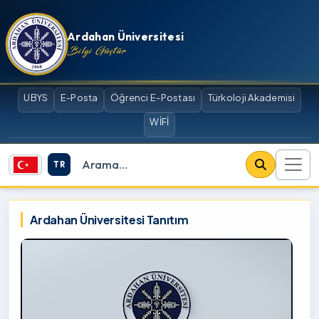
İçeriğe atla
Ardahan Üniversitesi
Bilgi Güçtür
UBYS
E-Posta
Öğrenci E-Postası
Türkoloji Akademisi
WİFİ
TR
Site içi arama
Ardahan Üniversitesi
Ardahan Üniversitesi Tanıtım