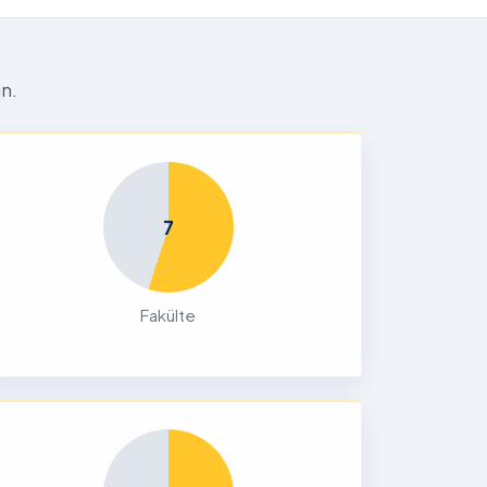
n.
7
Fakülte