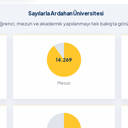
26-2027
tora
Sayılarla Ardahan Üniversitesi
Başvuru
n
ğrenci, mezun ve akademik yapılanmayı tek bakışta görü
26
Dalı 2026-
Dönemi
14.269
nları ve
çin
Mezun
26
liği Odaklı
k Ön
26
Yetenek