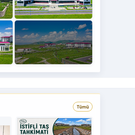
+4
›
Tümü