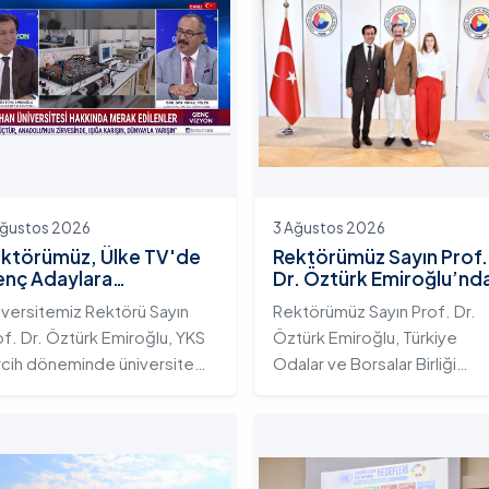
Ağustos 2026
3 Ağustos 2026
ktörümüz, Ülke TV'de
Rektörümüz Sayın Prof.
nç Adaylara
Dr. Öztürk Emiroğlu’nd
iversitemizin Eğitim
TOBB Başkanı Sayın M.
iversitemiz Rektörü Sayın
Rektörümüz Sayın Prof. Dr.
osistemini ve Sunduğu
Rifat Hisarcıklıoğlu’na
of. Dr. Öztürk Emiroğlu, YKS
Öztürk Emiroğlu, Türkiye
telikli İmkânları Anlattı
Ziyaret
rcih döneminde üniversite
Odalar ve Borsalar Birliği
yı gençlerin doğru ve bilinçli
(TOBB) Başkanı Sayın M. Rifa
rcihler yapmalarını sağlamak;
Hisarcıklıoğlu’nu makamında
dahan Üniversitesi'nin
ziyaret etti. Ziyarette
rumsal yetkinliğini, akademik
Rektörümüze, eşi Sayın Dr.