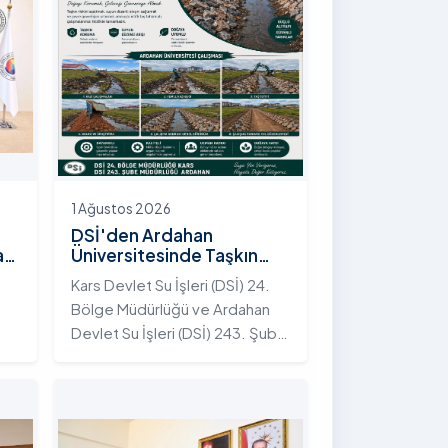
1 Ağustos 2026
DSİ'den Ardahan
an
Üniversitesinde Taşkın
Koruma Projesi: İstifli Taş
Kars Devlet Su İşleri (DSİ) 24.
Tahkimatı Çalışmaları
Bölge Müdürlüğü ve Ardahan
Tamamlandı
Devlet Su İşleri (DSİ) 243. Şube
t
Müdürlüğü tarafından ortaklaşa
yürütülen çalışmalar
kapsamında, Ardahan
Üniversitesi yerleşkesinde