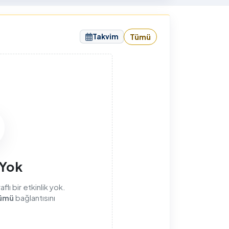
sunuyorum.
Takvim
Tümü
sı
 Yok
lı bir etkinlik yok.
ümü
bağlantısını