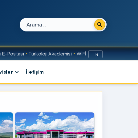
Site içi arama
 E-Postası
Türkoloji Akademisi
WİFİ
TR
visler
İletişim