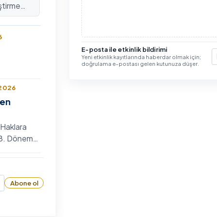
ştirme
lararası
6
E-posta ile etkinlik bildirimi
Yeni etkinlik kayıtlarında haberdar olmak için;
E
doğrulama e-postası gelen kutunuza düşer.
 2026
len
 Haklara
n 8. Dönem
 Bilim
6
zyumu
Abone ol
26