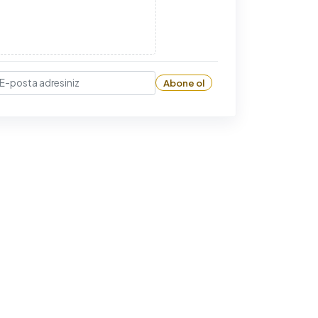
Abone ol
-posta