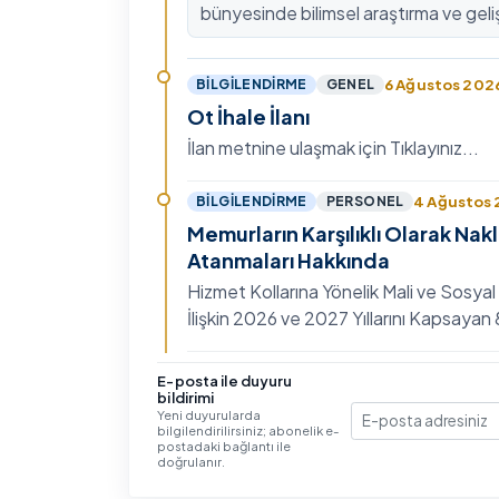
bünyesinde bilimsel araştırma ve geli
kültürünü güçlendirmek, ulusal ve ulus
fon mekanizmala…
6 Ağustos 202
BILGILENDIRME
GENEL
Ot İhale İlanı
İlan metnine ulaşmak için Tıklayınız...
4 Ağustos
BILGILENDIRME
PERSONEL
Memurların Karşılıklı Olarak Nak
Atanmaları Hakkında
Hizmet Kollarına Yönelik Mali ve Sosyal
İlişkin 2026 ve 2027 Yıllarını Kapsaya
Toplu Sözleşme'nin Eğitim, Öğretim ve
Hizmet…
3 Ağustos 202
BILGILENDIRME
GENEL
E-posta ile duyuru
bildirimi
IV. Uluslararası İlişkiler Sempo
Yeni duyurularda
bilgilendirilirsiniz; abonelik e-
E-posta
Ayrıntılı bilgi ve başvuru için Tıklayınız...
postadaki bağlantı ile
doğrulanır.
30 Temmuz 20
BILGILENDIRME
GENEL