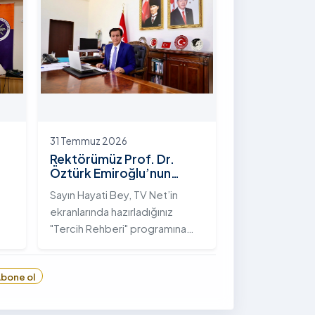
hayata geçirilen "İstifli Taş
Tahkimatı" projesi titizlikle
tamamlandı.
31 Temmuz 2026
Rektörümüz Prof. Dr.
Öztürk Emiroğlu’nun
TVNET’te Yayımlanan
Sayın Hayati Bey, TV Net’in
"Tercih Rehberi"
ekranlarında hazırladığınız
Programındaki Röportajı
"Tercih Rehberi" programına
Ardahan Üniversitesi'ni davet
ettiğiniz ve bize bu değerli
bone ol
6
fırsatı tanıdığınız için öncelikle
sizlere ve tüm TVNET ailesine
gönülden teşekkürlerimi