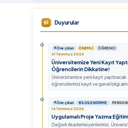
Tü
Te
Ar
Duyurular
Ye
ta
Öne çıkan
ÖNEMLI
ÖĞRENCI
31 Temmuz 2026
Üniversitemize Yeni Kayıt Yapt
Öğrencilerin Dikkatine!
Üniversitemize yeni kayıt yaptıracak
öğrencilerimiz kayıt ve genel bilgi alm
0478 211 75 75 Dahili: 1913 nolu tel
ulaşabilirsiniz.
Öne çıkan
BILGILENDIRME
PERSON
16 Temmuz 2026
Uygulamalı Proje Yazma Eğitim
Değerli Akademisyenlerimiz, Ünivers