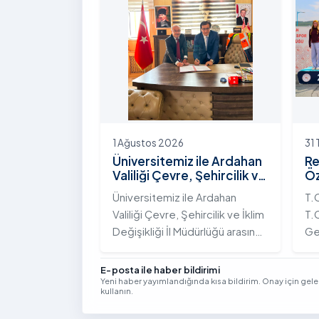
Yolunda Bilim Diplomasisi:
çeş
Akademi Lansmanı” programına
ak
katıldı.
ek
Vi
kon
1 Ağustos 2026
31
Üniversitemiz ile Ardahan
Re
Valiliği Çevre, Şehircilik ve
Öz
İklim Değişikliği İl
Te
Üniversitemiz ile Ardahan
T.
Müdürlüğü Arasında İş
Şa
Valiliği Çevre, Şehircilik ve İklim
T.C
Birliği Protokolü İmzalandı
Tö
Değişikliği İl Müdürlüğü arasında
Ge
kurumsal iş birliğini
Tü
güçlendirmek amacıyla
bi
E-posta ile haber bildirimi
Yeni haber yayımlandığında kısa bildirim. Onay için gel
stratejik bir protokole imza
ge
kullanın.
atıldı.
Yıl
Se