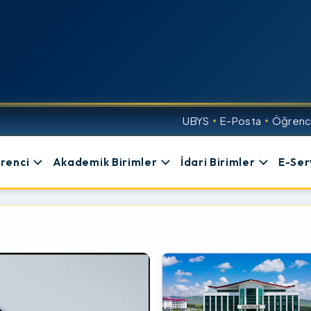
UBYS
E-Posta
Öğrenci
renci
Akademik Birimler
İdari Birimler
E-Ser