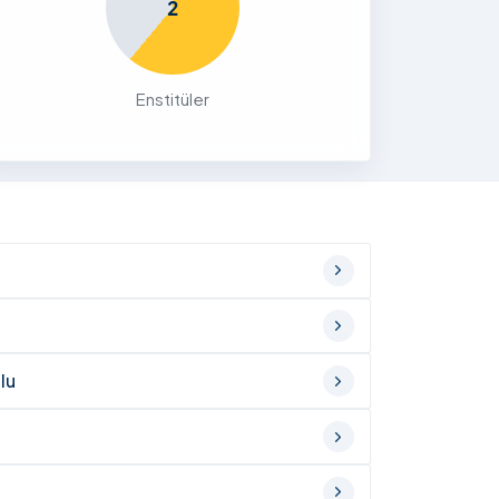
2
Enstitüler
lu