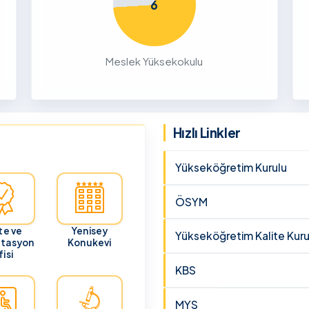
6
26
ru
Meslek Yüksekokulu
cunun 21
lması
 ve
Hızlı Linkler
Yükseköğretim Kurulu
ÖSYM
te ve
Yenisey
Yükseköğretim Kalite Kuru
itasyon
Konukevi
isi
KBS
MYS