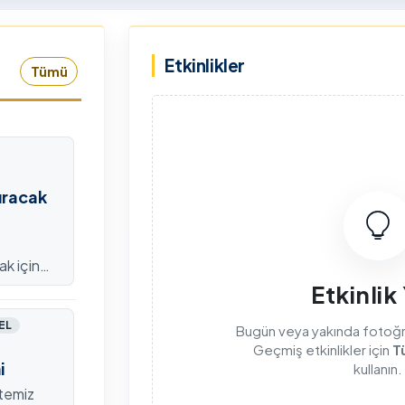
rkiye Şampiyonası, 30-31
kapsamda Yükseköğretim
mmuz 2026 tarihlerinde
Kurulu (YÖK), üniversitelerin
Etkinlikler
dahan Üniversitesi Yenisey
akademik katkı ve proje
Tümü
rleşkesi ev sahipliğinde
bildirimlerini koordine etme
mamlandı.
çağrısında bulundu. Ardahan
Üniversitesinde 31 Temmuz
2026 tarihinde bu çağrıya
yönelik bir ön hazırlık toplantı
düzenlendi.
ıracak
ak için
efondan
Etkinlik
EL
Bugün veya yakında fotoğraf
Geçmiş etkinlikler için
T
i
kullanın.
itemiz