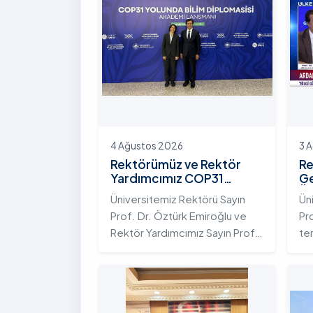
4 Ağustos 2026
3 
Rektörümüz ve Rektör
Re
Yardımcımız COP31
Ge
Yolunda Bilim Diplomasisi
Ün
Üniversitemiz Rektörü Sayın
Ün
Akademi Lansmanı
Ek
Prof. Dr. Öztürk Emiroğlu ve
Pr
Toplantısına Katıldı
Ni
Rektör Yardımcımız Sayın Prof.
te
Dr. Yeliz Demir, Yükseköğretim
ada
Kurulu (YÖK) ev sahipliğinde 4
te
Ağustos 2026 tarihinde
Ar
Ankara’da düzenlenen “COP31
ku