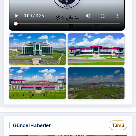
+4
İzlemek
‹
›
İçin
Tıklayınız
Güncel Haberler
Tümü