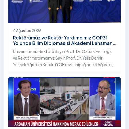
4 Ağustos 2026
Rektörümüz ve Rektör Yardımcımız COP31
Yolunda Bilim Diplomasisi Akademi Lansmanı
Toplantısına Katıldı
Üniversitemiz Rektörü Sayın Prof. Dr. Öztürk Emiroğlu
ve Rektör Yardımcımız Sayın Prof. Dr. Yeliz Demir,
Yükseköğretim Kurulu (YÖK) ev sahipliğinde 4 Ağustos
2026 tarihinde Ankara’da düzenlenen “COP31 Yolunda
Bilim Diplomasisi: Akademi Lansmanı” programına
katıldı.