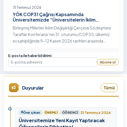
31 Temmuz 2026
YÖK COP31 Çağrısı Kapsamında
Üniversitemizde “Üniversitelerin İklim
Diplomasisindeki Rolü” Konulu Bilgilendirme
Birleşmiş Milletler İklim Değişikliği Çerçeve Sözleşmesi
Toplantısı Yapıldı
Taraflar Konferansı’nın 31. oturumu (COP31), ülkemiz
ev sahipliğinde 9-12 Kasım 2026 tarihleri arasında
Antalya’da gerçekleştirilecek. Bu kapsamda
Yükseköğretim Kurulu (YÖK), üniversitelerin akademik
E-posta ile haber bildirimi
katkı ve proje bildirimlerini koordine etme çağrısında
Abone ol
E-posta
bulundu. Ardahan Üniversitesinde 31 Temmuz 2026
tarihinde bu çağrıya yönelik bir ön hazırlık toplantısı
düzenlendi.
Duyurular
Tümü
31 Temmuz 2026
Öne çıkan
ÖNEMLI
ÖĞRENCI
Üniversitemize Yeni Kayıt Yaptıracak
Öğrencilerin Dikkatine!