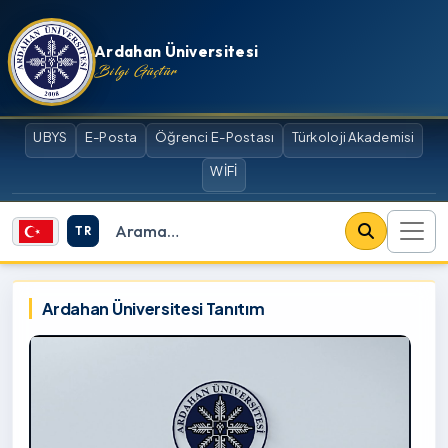
İçeriğe atla
Ardahan Üniversitesi
Bilgi Güçtür
UBYS
E-Posta
Öğrenci E-Postası
Türkoloji Akademisi
WİFİ
TR
Site içi arama
Ardahan Üniversitesi
Ardahan Üniversitesi Tanıtım