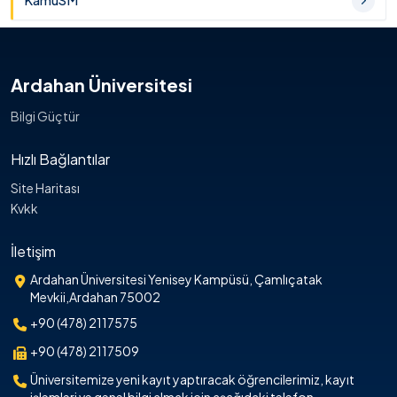
KamuSM
Ardahan Üniversitesi
Bilgi Güçtür
Hızlı Bağlantılar
Site Haritası
Kvkk
İletişim
Ardahan Üniversitesi Yenisey Kampüsü, Çamlıçatak
Mevkii,Ardahan 75002
+90 (478) 2117575
+90 (478) 2117509
Üniversitemize yeni kayıt yaptıracak öğrencilerimiz, kayıt
işlemleri ve genel bilgi almak için aşağıdaki telefon