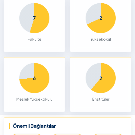
7
2
Fakülte
Yüksekokul
6
2
Meslek Yüksekokulu
Enstitüler
Önemli Bağlantılar