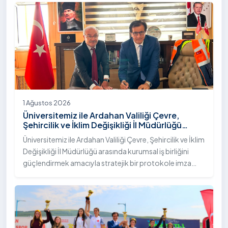
"İstifli Taş Tahkimatı" projesi titizlikle tamamlandı.
1 Ağustos 2026
Üniversitemiz ile Ardahan Valiliği Çevre,
Şehircilik ve İklim Değişikliği İl Müdürlüğü
Arasında İş Birliği Protokolü İmzalandı
Üniversitemiz ile Ardahan Valiliği Çevre, Şehircilik ve İklim
Değişikliği İl Müdürlüğü arasında kurumsal iş birliğini
güçlendirmek amacıyla stratejik bir protokole imza
atıldı.