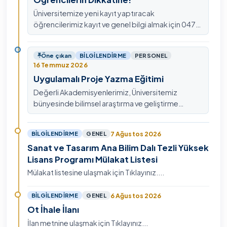
Üniversitemize yeni kayıt yaptıracak
öğrencilerimiz kayıt ve genel bilgi almak için 0478
211 75 75 Dahili: 1913 nolu telefondan
ulaşabilirsiniz.
Öne çıkan
BILGILENDIRME
PERSONEL
16 Temmuz 2026
Uygulamalı Proje Yazma Eğitimi
Değerli Akademisyenlerimiz, Üniversitemiz
bünyesinde bilimsel araştırma ve geliştirme
kültürünü güçlendirmek, ulusal ve uluslararası fon
mekanizmala…
7 Ağustos 2026
BILGILENDIRME
GENEL
Sanat ve Tasarım Ana Bilim Dalı Tezli Yüksek
Lisans Programı Mülakat Listesi
Mülakat listesine ulaşmak için Tıklayınız....
6 Ağustos 2026
BILGILENDIRME
GENEL
Ot İhale İlanı
İlan metnine ulaşmak için Tıklayınız...