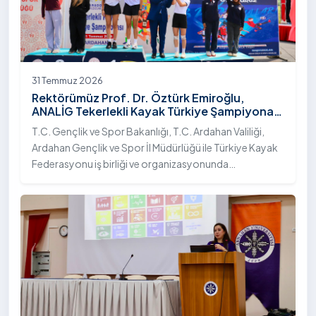
31 Temmuz 2026
Rektörümüz Prof. Dr. Öztürk Emiroğlu,
ANALİG Tekerlekli Kayak Türkiye Şampiyonası
Ödül Töreni’ne Katıldı
T.C. Gençlik ve Spor Bakanlığı, T.C. Ardahan Valiliği,
Ardahan Gençlik ve Spor İl Müdürlüğü ile Türkiye Kayak
Federasyonu iş birliği ve organizasyonunda
gerçekleştirilen Anadolu Yıldızlar Ligi (ANALİG) 2026
Sezonu Tekerlekli Kayak Türkiye Şampiyonası, 30-31
Temmuz 2026 tarihlerinde Ardahan Üniversitesi Yenisey
Yerleşkesi ev sahipliğinde tamamlandı.