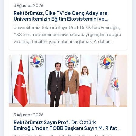
3 Ağustos 2026
Rektörümüz, Ülke TV'de Genç Adaylara
Üniversitemizin Eğitim Ekosistemini ve
Sunduğu Nitelikli İmkânları Anlattı
Üniversitemiz Rektörü Sayın Prof. Dr. Öztürk Emiroğlu,
YKS tercih döneminde üniversite adayı gençlerin doğru
ve bilinçli tercihler yapmalarını sağlamak; Ardahan
Üniversitesi'nin kurumsal yetkinliğini, akademik
çeşitliliğini ve nitelikli imkânlarını aktarmak üzere Ülke TV
ekranlarında yayımlanan "Genç Vizyon" programına
canlı yayın konuğu olarak katıldı.
3 Ağustos 2026
Rektörümüz Sayın Prof. Dr. Öztürk
Emiroğlu’ndan TOBB Başkanı Sayın M. Rifat
Hisarcıklıoğlu’na Ziyaret