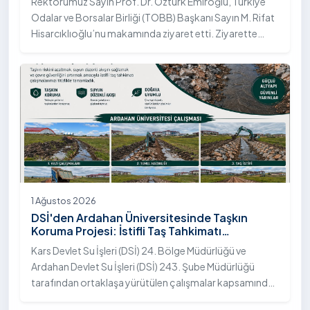
Rektörümüz Sayın Prof. Dr. Öztürk Emiroğlu, Türkiye
Odalar ve Borsalar Birliği (TOBB) Başkanı Sayın M. Rifat
Hisarcıklıoğlu’nu makamında ziyaret etti. Ziyarette
Rektörümüze, eşi Sayın Dr. Öğr. Üyesi Tuğba Mert
Emiroğlu Hanımefendi eşlik etti.
1 Ağustos 2026
DSİ'den Ardahan Üniversitesinde Taşkın
Koruma Projesi: İstifli Taş Tahkimatı
Çalışmaları Tamamlandı
Kars Devlet Su İşleri (DSİ) 24. Bölge Müdürlüğü ve
Ardahan Devlet Su İşleri (DSİ) 243. Şube Müdürlüğü
tarafından ortaklaşa yürütülen çalışmalar kapsamında,
Ardahan Üniversitesi yerleşkesinde hayata geçirilen