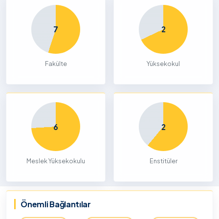
7
2
Fakülte
Yüksekokul
6
2
Meslek Yüksekokulu
Enstitüler
Önemli Bağlantılar