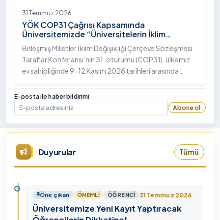
31 Temmuz 2026
YÖK COP31 Çağrısı Kapsamında
Üniversitemizde “Üniversitelerin İklim
Diplomasisindeki Rolü” Konulu Bilgilendirme
Birleşmiş Milletler İklim Değişikliği Çerçeve Sözleşmesi
Toplantısı Yapıldı
Taraflar Konferansı’nın 31. oturumu (COP31), ülkemiz
ev sahipliğinde 9-12 Kasım 2026 tarihleri arasında
Antalya’da gerçekleştirilecek. Bu kapsamda
Yükseköğretim Kurulu (YÖK), üniversitelerin akademik
E-posta ile haber bildirimi
katkı ve proje bildirimlerini koordine etme çağrısında
Abone ol
E-posta
bulundu. Ardahan Üniversitesinde 31 Temmuz 2026
tarihinde bu çağrıya yönelik bir ön hazırlık toplantısı
düzenlendi.
Duyurular
Tümü
31 Temmuz 2026
Öne çıkan
ÖNEMLI
ÖĞRENCI
Üniversitemize Yeni Kayıt Yaptıracak
Öğrencilerin Dikkatine!