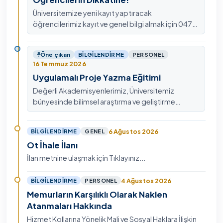
Üniversitemize yeni kayıt yaptıracak
öğrencilerimiz kayıt ve genel bilgi almak için 0478
211 75 75 Dahili: 1913 nolu telefondan
ulaşabilirsiniz.
Öne çıkan
BILGILENDIRME
PERSONEL
16 Temmuz 2026
Uygulamalı Proje Yazma Eğitimi
Değerli Akademisyenlerimiz, Üniversitemiz
bünyesinde bilimsel araştırma ve geliştirme
kültürünü güçlendirmek, ulusal ve uluslararası fon
mekanizmala…
6 Ağustos 2026
BILGILENDIRME
GENEL
Ot İhale İlanı
İlan metnine ulaşmak için Tıklayınız...
4 Ağustos 2026
BILGILENDIRME
PERSONEL
Memurların Karşılıklı Olarak Naklen
Atanmaları Hakkında
Hizmet Kollarına Yönelik Mali ve Sosyal Haklara İlişkin