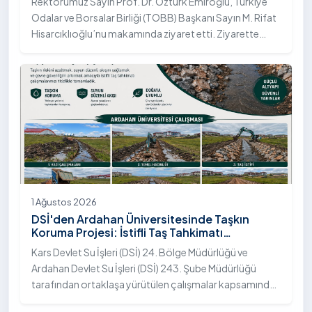
Rektörümüz Sayın Prof. Dr. Öztürk Emiroğlu, Türkiye
Odalar ve Borsalar Birliği (TOBB) Başkanı Sayın M. Rifat
Hisarcıklıoğlu’nu makamında ziyaret etti. Ziyarette
Rektörümüze, eşi Sayın Dr. Öğr. Üyesi Tuğba Mert
Emiroğlu Hanımefendi eşlik etti.
1 Ağustos 2026
DSİ'den Ardahan Üniversitesinde Taşkın
Koruma Projesi: İstifli Taş Tahkimatı
Çalışmaları Tamamlandı
Kars Devlet Su İşleri (DSİ) 24. Bölge Müdürlüğü ve
Ardahan Devlet Su İşleri (DSİ) 243. Şube Müdürlüğü
tarafından ortaklaşa yürütülen çalışmalar kapsamında,
Ardahan Üniversitesi yerleşkesinde hayata geçirilen