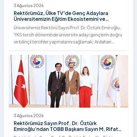
3 Ağustos 2026
Rektörümüz, Ülke TV'de Genç Adaylara
Üniversitemizin Eğitim Ekosistemini ve
Sunduğu Nitelikli İmkânları Anlattı
Üniversitemiz Rektörü Sayın Prof. Dr. Öztürk Emiroğlu,
YKS tercih döneminde üniversite adayı gençlerin doğru
ve bilinçli tercihler yapmalarını sağlamak; Ardahan
Üniversitesi'nin kurumsal yetkinliğini, akademik
çeşitliliğini ve nitelikli imkânlarını aktarmak üzere Ülke TV
ekranlarında yayımlanan "Genç Vizyon" programına
canlı yayın konuğu olarak katıldı.
3 Ağustos 2026
Rektörümüz Sayın Prof. Dr. Öztürk
Emiroğlu’ndan TOBB Başkanı Sayın M. Rifat
Hisarcıklıoğlu’na Ziyaret