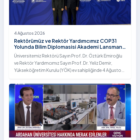
4 Ağustos 2026
Rektörümüz ve Rektör Yardımcımız COP31
Yolunda Bilim Diplomasisi Akademi Lansmanı
Toplantısına Katıldı
Üniversitemiz Rektörü Sayın Prof. Dr. Öztürk Emiroğlu
ve Rektör Yardımcımız Sayın Prof. Dr. Yeliz Demir,
Yükseköğretim Kurulu (YÖK) ev sahipliğinde 4 Ağustos
2026 tarihinde Ankara’da düzenlenen “COP31 Yolunda
Bilim Diplomasisi: Akademi Lansmanı” programına
katıldı.