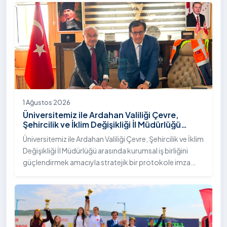
"İstifli Taş Tahkimatı" projesi titizlikle tamamlandı.
1 Ağustos 2026
Üniversitemiz ile Ardahan Valiliği Çevre,
Şehircilik ve İklim Değişikliği İl Müdürlüğü
Arasında İş Birliği Protokolü İmzalandı
Üniversitemiz ile Ardahan Valiliği Çevre, Şehircilik ve İklim
Değişikliği İl Müdürlüğü arasında kurumsal iş birliğini
güçlendirmek amacıyla stratejik bir protokole imza
atıldı.