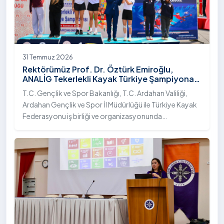
31 Temmuz 2026
Rektörümüz Prof. Dr. Öztürk Emiroğlu,
ANALİG Tekerlekli Kayak Türkiye Şampiyonası
Ödül Töreni’ne Katıldı
T.C. Gençlik ve Spor Bakanlığı, T.C. Ardahan Valiliği,
Ardahan Gençlik ve Spor İl Müdürlüğü ile Türkiye Kayak
Federasyonu iş birliği ve organizasyonunda
gerçekleştirilen Anadolu Yıldızlar Ligi (ANALİG) 2026
Sezonu Tekerlekli Kayak Türkiye Şampiyonası, 30-31
Temmuz 2026 tarihlerinde Ardahan Üniversitesi Yenisey
Yerleşkesi ev sahipliğinde tamamlandı.