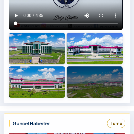
+4
İzlemek
‹
›
İçin
Tıklayınız
Güncel Haberler
Tümü