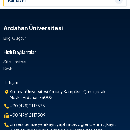
KamuSM
Ardahan Üniversitesi
Bilgi Güçtür
Hızlı Bağlantılar
Site Haritası
Kvkk
İletişim
Ardahan Üniversitesi Yenisey Kampüsü, Çamlıçatak
Mevkii,Ardahan 75002
+90 (478) 2117575
+90 (478) 2117509
Üniversitemize yeni kayıt yaptıracak öğrencilerimiz, kayıt
işlemleri ve genel bilgi almak için aşağıdaki telefon