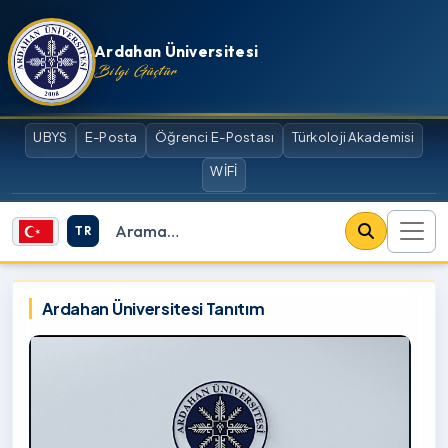
İçeriğe atla
Ardahan Üniversitesi
Bilgi Güçtür
UBYS
E-Posta
Öğrenci E-Postası
Türkoloji Akademisi
WİFİ
TR
Site içi arama
Ardahan Üniversitesi
Ardahan Üniversitesi Tanıtım