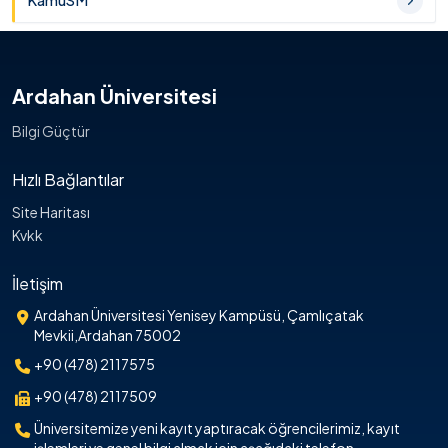
KamuSM
Ardahan Üniversitesi
Bilgi Güçtür
Hızlı Bağlantılar
Site Haritası
Kvkk
İletişim
Ardahan Üniversitesi Yenisey Kampüsü, Çamlıçatak
Mevkii,Ardahan 75002
+90 (478) 2117575
+90 (478) 2117509
Üniversitemize yeni kayıt yaptıracak öğrencilerimiz, kayıt
işlemleri ve genel bilgi almak için aşağıdaki telefon