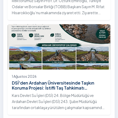
Rektörümüz Sayın Prof. Dr. Öztürk Emiroğlu, Türkiye
Odalar ve Borsalar Birliği (TOBB) Başkanı Sayın M. Rifat
Hisarcıklıoğlu’nu makamında ziyaret etti. Ziyarette
Rektörümüze, eşi Sayın Dr. Öğr. Üyesi Tuğba Mert
Emiroğlu Hanımefendi eşlik etti.
1 Ağustos 2026
DSİ'den Ardahan Üniversitesinde Taşkın
Koruma Projesi: İstifli Taş Tahkimatı
Çalışmaları Tamamlandı
Kars Devlet Su İşleri (DSİ) 24. Bölge Müdürlüğü ve
Ardahan Devlet Su İşleri (DSİ) 243. Şube Müdürlüğü
tarafından ortaklaşa yürütülen çalışmalar kapsamında,
Ardahan Üniversitesi yerleşkesinde hayata geçirilen