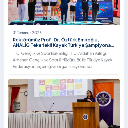
31 Temmuz 2026
Rektörümüz Prof. Dr. Öztürk Emiroğlu,
ANALİG Tekerlekli Kayak Türkiye Şampiyonası
Ödül Töreni’ne Katıldı
T.C. Gençlik ve Spor Bakanlığı, T.C. Ardahan Valiliği,
Ardahan Gençlik ve Spor İl Müdürlüğü ile Türkiye Kayak
Federasyonu iş birliği ve organizasyonunda
gerçekleştirilen Anadolu Yıldızlar Ligi (ANALİG) 2026
Sezonu Tekerlekli Kayak Türkiye Şampiyonası, 30-31
Temmuz 2026 tarihlerinde Ardahan Üniversitesi Yenisey
Yerleşkesi ev sahipliğinde tamamlandı.