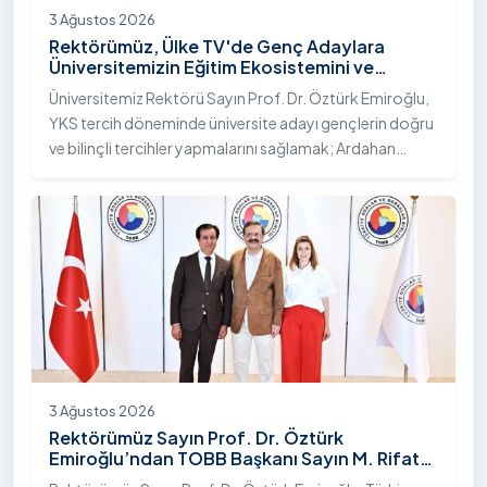
3 Ağustos 2026
Rektörümüz, Ülke TV'de Genç Adaylara
Üniversitemizin Eğitim Ekosistemini ve
Sunduğu Nitelikli İmkânları Anlattı
Üniversitemiz Rektörü Sayın Prof. Dr. Öztürk Emiroğlu,
YKS tercih döneminde üniversite adayı gençlerin doğru
ve bilinçli tercihler yapmalarını sağlamak; Ardahan
Üniversitesi'nin kurumsal yetkinliğini, akademik
çeşitliliğini ve nitelikli imkânlarını aktarmak üzere Ülke TV
ekranlarında yayımlanan "Genç Vizyon" programına
canlı yayın konuğu olarak katıldı.
3 Ağustos 2026
Rektörümüz Sayın Prof. Dr. Öztürk
Emiroğlu’ndan TOBB Başkanı Sayın M. Rifat
Hisarcıklıoğlu’na Ziyaret