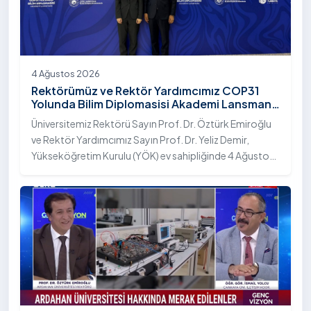
4 Ağustos 2026
Rektörümüz ve Rektör Yardımcımız COP31
Yolunda Bilim Diplomasisi Akademi Lansmanı
Toplantısına Katıldı
Üniversitemiz Rektörü Sayın Prof. Dr. Öztürk Emiroğlu
ve Rektör Yardımcımız Sayın Prof. Dr. Yeliz Demir,
Yükseköğretim Kurulu (YÖK) ev sahipliğinde 4 Ağustos
2026 tarihinde Ankara’da düzenlenen “COP31 Yolunda
Bilim Diplomasisi: Akademi Lansmanı” programına
katıldı.