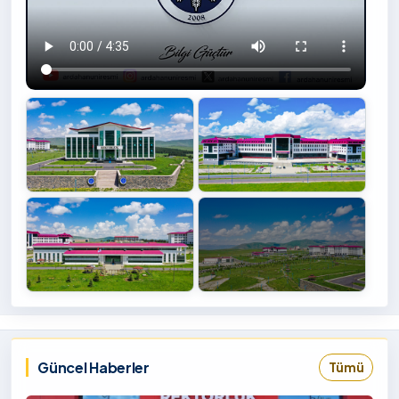
+4
İzlemek
‹
›
İçin
Tıklayınız
Güncel Haberler
Tümü