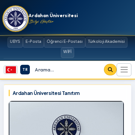
İçeriğe atla
Ardahan Üniversitesi
Bilgi Güçtür
UBYS
E-Posta
Öğrenci E-Postası
Türkoloji Akademisi
WİFİ
TR
Site içi arama
Ardahan Üniversitesi
Ardahan Üniversitesi Tanıtım