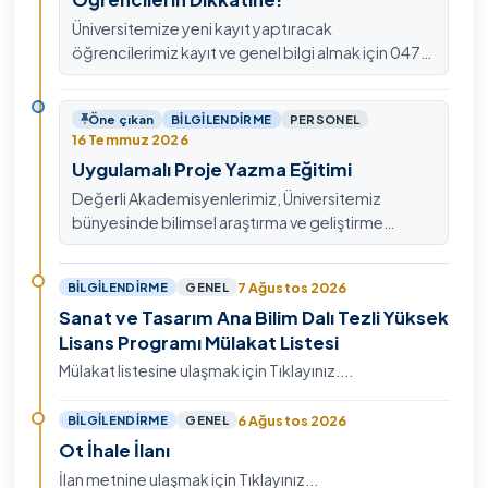
Üniversitemize yeni kayıt yaptıracak
öğrencilerimiz kayıt ve genel bilgi almak için 0478
211 75 75 Dahili: 1913 nolu telefondan
ulaşabilirsiniz.
Öne çıkan
BILGILENDIRME
PERSONEL
16 Temmuz 2026
Uygulamalı Proje Yazma Eğitimi
Değerli Akademisyenlerimiz, Üniversitemiz
bünyesinde bilimsel araştırma ve geliştirme
kültürünü güçlendirmek, ulusal ve uluslararası fon
mekanizmala…
7 Ağustos 2026
BILGILENDIRME
GENEL
Sanat ve Tasarım Ana Bilim Dalı Tezli Yüksek
Lisans Programı Mülakat Listesi
Mülakat listesine ulaşmak için Tıklayınız....
6 Ağustos 2026
BILGILENDIRME
GENEL
Ot İhale İlanı
İlan metnine ulaşmak için Tıklayınız...