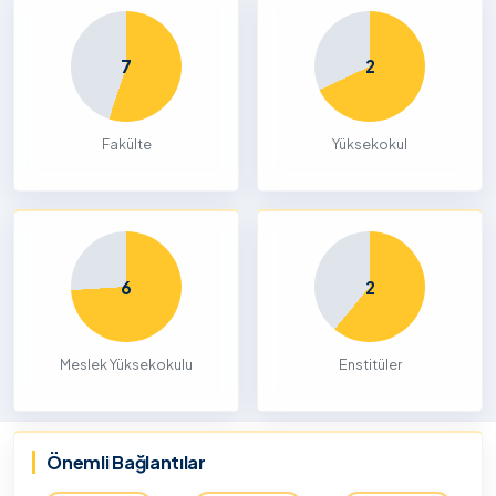
7
2
Fakülte
Yüksekokul
6
2
Meslek Yüksekokulu
Enstitüler
Önemli Bağlantılar