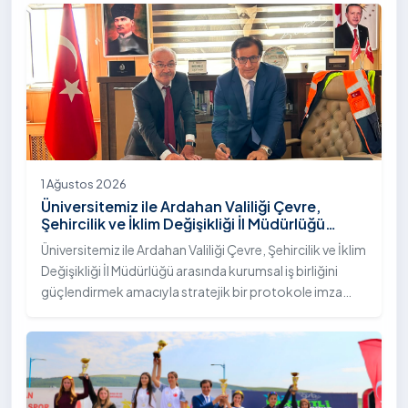
"İstifli Taş Tahkimatı" projesi titizlikle tamamlandı.
1 Ağustos 2026
Üniversitemiz ile Ardahan Valiliği Çevre,
Şehircilik ve İklim Değişikliği İl Müdürlüğü
Arasında İş Birliği Protokolü İmzalandı
Üniversitemiz ile Ardahan Valiliği Çevre, Şehircilik ve İklim
Değişikliği İl Müdürlüğü arasında kurumsal iş birliğini
güçlendirmek amacıyla stratejik bir protokole imza
atıldı.