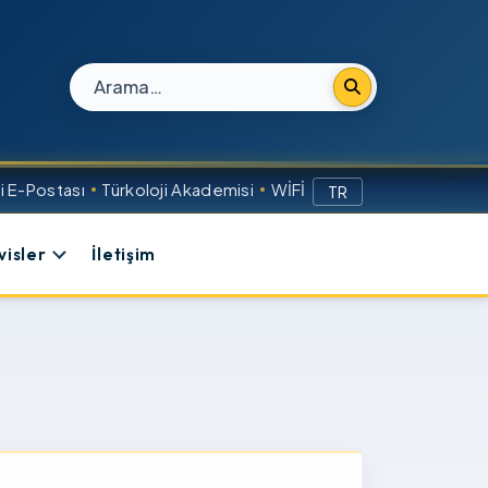
Site içi arama
 E-Postası
Türkoloji Akademisi
WİFİ
TR
visler
İletişim