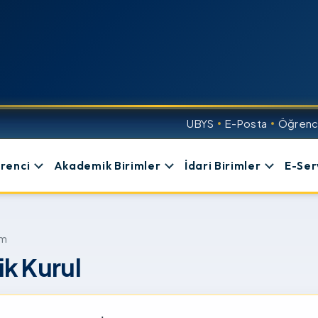
UBYS
E-Posta
Öğrenci
renci
Akademik Birimler
İdari Birimler
E-Ser
im
ik Kurul