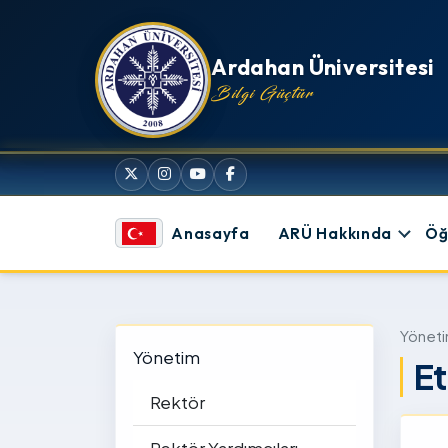
İçeriğe atla
Ardahan Üniversitesi
Bilgi Güçtür
Anasayfa
ARÜ Hakkında
Öğ
Yönet
Yönetim
Et
Rektör