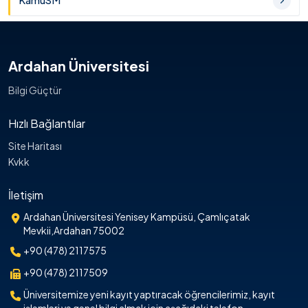
KamuSM
Ardahan Üniversitesi
Bilgi Güçtür
Hızlı Bağlantılar
Site Haritası
Kvkk
İletişim
Ardahan Üniversitesi Yenisey Kampüsü, Çamlıçatak
Mevkii,Ardahan 75002
+90 (478) 2117575
+90 (478) 2117509
Üniversitemize yeni kayıt yaptıracak öğrencilerimiz, kayıt
işlemleri ve genel bilgi almak için aşağıdaki telefon