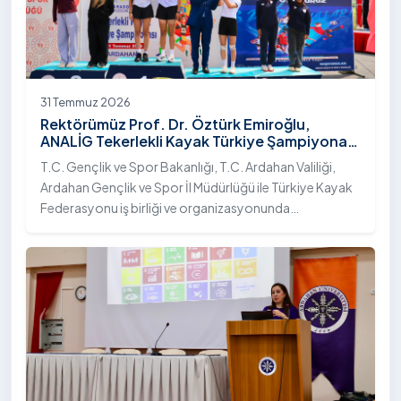
31 Temmuz 2026
Rektörümüz Prof. Dr. Öztürk Emiroğlu,
ANALİG Tekerlekli Kayak Türkiye Şampiyonası
Ödül Töreni’ne Katıldı
T.C. Gençlik ve Spor Bakanlığı, T.C. Ardahan Valiliği,
Ardahan Gençlik ve Spor İl Müdürlüğü ile Türkiye Kayak
Federasyonu iş birliği ve organizasyonunda
gerçekleştirilen Anadolu Yıldızlar Ligi (ANALİG) 2026
Sezonu Tekerlekli Kayak Türkiye Şampiyonası, 30-31
Temmuz 2026 tarihlerinde Ardahan Üniversitesi Yenisey
Yerleşkesi ev sahipliğinde tamamlandı.