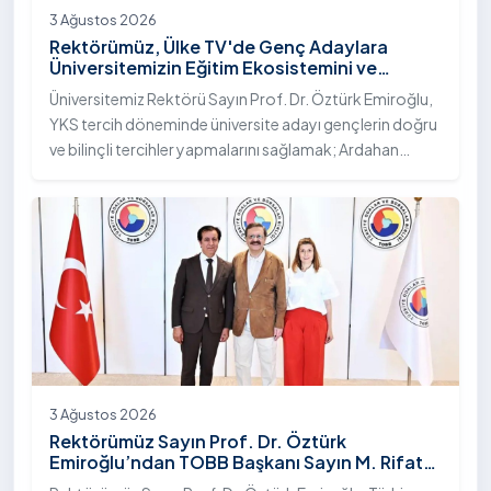
3 Ağustos 2026
Rektörümüz, Ülke TV'de Genç Adaylara
Üniversitemizin Eğitim Ekosistemini ve
Sunduğu Nitelikli İmkânları Anlattı
Üniversitemiz Rektörü Sayın Prof. Dr. Öztürk Emiroğlu,
YKS tercih döneminde üniversite adayı gençlerin doğru
ve bilinçli tercihler yapmalarını sağlamak; Ardahan
Üniversitesi'nin kurumsal yetkinliğini, akademik
çeşitliliğini ve nitelikli imkânlarını aktarmak üzere Ülke TV
ekranlarında yayımlanan "Genç Vizyon" programına
canlı yayın konuğu olarak katıldı.
3 Ağustos 2026
Rektörümüz Sayın Prof. Dr. Öztürk
Emiroğlu’ndan TOBB Başkanı Sayın M. Rifat
Hisarcıklıoğlu’na Ziyaret