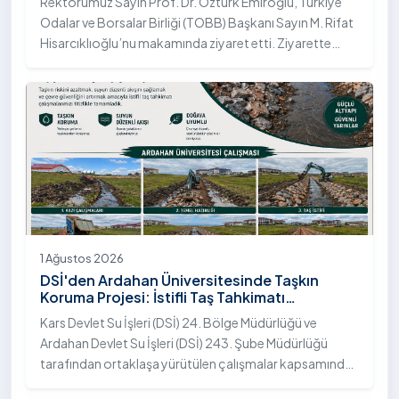
Rektörümüz Sayın Prof. Dr. Öztürk Emiroğlu, Türkiye
Odalar ve Borsalar Birliği (TOBB) Başkanı Sayın M. Rifat
Hisarcıklıoğlu’nu makamında ziyaret etti. Ziyarette
Rektörümüze, eşi Sayın Dr. Öğr. Üyesi Tuğba Mert
Emiroğlu Hanımefendi eşlik etti.
1 Ağustos 2026
DSİ'den Ardahan Üniversitesinde Taşkın
Koruma Projesi: İstifli Taş Tahkimatı
Çalışmaları Tamamlandı
Kars Devlet Su İşleri (DSİ) 24. Bölge Müdürlüğü ve
Ardahan Devlet Su İşleri (DSİ) 243. Şube Müdürlüğü
tarafından ortaklaşa yürütülen çalışmalar kapsamında,
Ardahan Üniversitesi yerleşkesinde hayata geçirilen