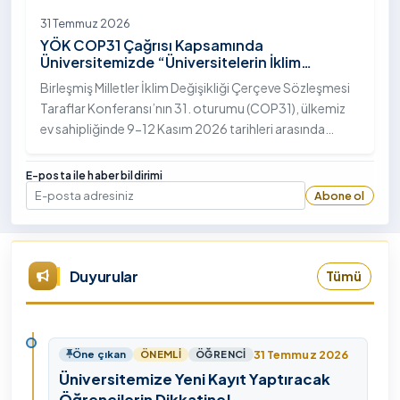
31 Temmuz 2026
YÖK COP31 Çağrısı Kapsamında
Üniversitemizde “Üniversitelerin İklim
Diplomasisindeki Rolü” Konulu Bilgilendirme
Birleşmiş Milletler İklim Değişikliği Çerçeve Sözleşmesi
Toplantısı Yapıldı
Taraflar Konferansı’nın 31. oturumu (COP31), ülkemiz
ev sahipliğinde 9-12 Kasım 2026 tarihleri arasında
Antalya’da gerçekleştirilecek. Bu kapsamda
Yükseköğretim Kurulu (YÖK), üniversitelerin akademik
E-posta ile haber bildirimi
katkı ve proje bildirimlerini koordine etme çağrısında
Abone ol
E-posta
bulundu. Ardahan Üniversitesinde 31 Temmuz 2026
tarihinde bu çağrıya yönelik bir ön hazırlık toplantısı
düzenlendi.
Duyurular
Tümü
31 Temmuz 2026
Öne çıkan
ÖNEMLI
ÖĞRENCI
Üniversitemize Yeni Kayıt Yaptıracak
Öğrencilerin Dikkatine!