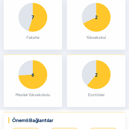
7
2
Fakülte
Yüksekokul
6
2
Meslek Yüksekokulu
Enstitüler
Önemli Bağlantılar