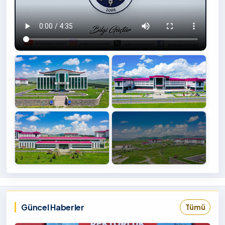
+4
İzlemek
‹
›
İçin
Tıklayınız
Güncel Haberler
Tümü