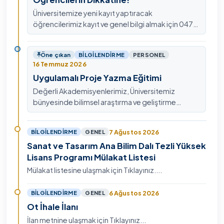
Üniversitemize yeni kayıt yaptıracak
öğrencilerimiz kayıt ve genel bilgi almak için 0478
211 75 75 Dahili: 1913 nolu telefondan
ulaşabilirsiniz.
Öne çıkan
BILGILENDIRME
PERSONEL
16 Temmuz 2026
Uygulamalı Proje Yazma Eğitimi
Değerli Akademisyenlerimiz, Üniversitemiz
bünyesinde bilimsel araştırma ve geliştirme
kültürünü güçlendirmek, ulusal ve uluslararası fon
mekanizmala…
7 Ağustos 2026
BILGILENDIRME
GENEL
Sanat ve Tasarım Ana Bilim Dalı Tezli Yüksek
Lisans Programı Mülakat Listesi
Mülakat listesine ulaşmak için Tıklayınız....
6 Ağustos 2026
BILGILENDIRME
GENEL
Ot İhale İlanı
İlan metnine ulaşmak için Tıklayınız...