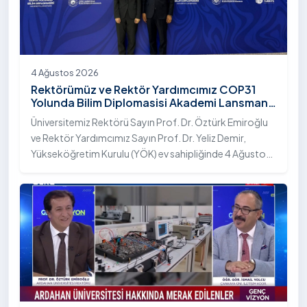
4 Ağustos 2026
Rektörümüz ve Rektör Yardımcımız COP31
Yolunda Bilim Diplomasisi Akademi Lansmanı
Toplantısına Katıldı
Üniversitemiz Rektörü Sayın Prof. Dr. Öztürk Emiroğlu
ve Rektör Yardımcımız Sayın Prof. Dr. Yeliz Demir,
Yükseköğretim Kurulu (YÖK) ev sahipliğinde 4 Ağustos
2026 tarihinde Ankara’da düzenlenen “COP31 Yolunda
Bilim Diplomasisi: Akademi Lansmanı” programına
katıldı.