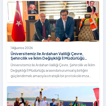
"İstifli Taş Tahkimatı" projesi titizlikle tamamlandı.
1 Ağustos 2026
Üniversitemiz ile Ardahan Valiliği Çevre,
Şehircilik ve İklim Değişikliği İl Müdürlüğü
Arasında İş Birliği Protokolü İmzalandı
Üniversitemiz ile Ardahan Valiliği Çevre, Şehircilik ve İklim
Değişikliği İl Müdürlüğü arasında kurumsal iş birliğini
güçlendirmek amacıyla stratejik bir protokole imza
atıldı.