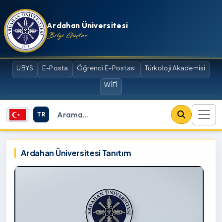
İçeriğe atla
Ardahan Üniversitesi
Bilgi Güçtür
UBYS
E-Posta
Öğrenci E-Postası
Türkoloji Akademisi
WİFİ
TR
Site içi arama
Ardahan Üniversitesi
Ardahan Üniversitesi Tanıtım