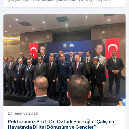
doğrultusunda iletişim politikalarının mevcut durumunu
değerlendirmek ve geleceğe yönelik strateji ile önerileri
ortaya koymak amacıyla düzenlendi. Açılış oturumu
Cumhurbaşkanımız Sayın Recep Tayyip Erdoğan’ın
teşrifleriyle Ankara ATO Congresium’da yapıldı.
27 Temmuz 2026
Rektörümüz Prof. Dr. Öztürk Emiroğlu "Çalışma
Hayatında Dijital Dönüşüm ve Gençler"