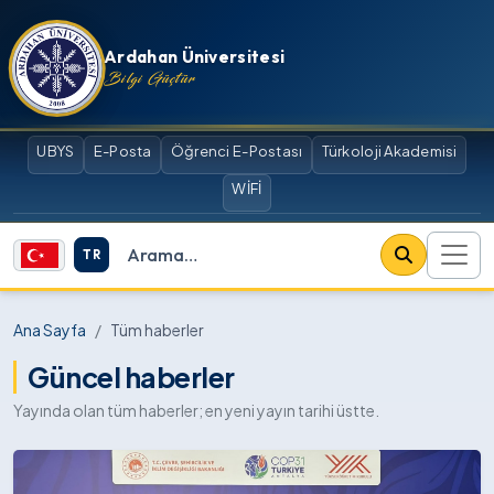
İçeriğe atla
Ardahan Üniversitesi
Bilgi Güçtür
UBYS
E-Posta
Öğrenci E-Postası
Türkoloji Akademisi
WİFİ
TR
Site içi arama
Ana Sayfa
Tüm haberler
Güncel haberler
Yayında olan tüm haberler; en yeni yayın tarihi üstte.