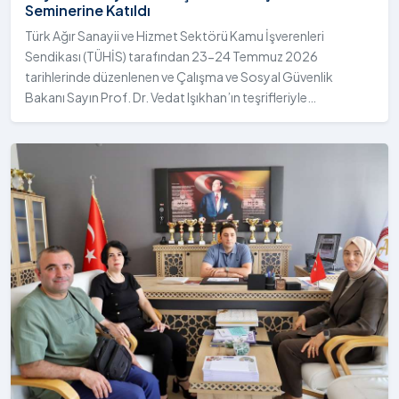
Seminerine Katıldı
Türk Ağır Sanayii ve Hizmet Sektörü Kamu İşverenleri
Sendikası (TÜHİS) tarafından 23-24 Temmuz 2026
tarihlerinde düzenlenen ve Çalışma ve Sosyal Güvenlik
Bakanı Sayın Prof. Dr. Vedat Işıkhan’ın teşrifleriyle
gerçekleştirilen "Çalışma Hayatında Dijital Dönüşüm ve
Gençler" Seminerine, Rektörümüz Sayın Prof. Dr. Öztürk
Emiroğlu ile Üniversitemiz TÜHİS Koordinatörü ve İdari ve Mali
İşler Daire Başkanı Sayın Çağrı Coşkun katıldı.