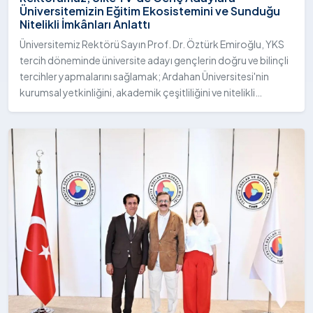
Üniversitemizin Eğitim Ekosistemini ve Sunduğu
Nitelikli İmkânları Anlattı
Üniversitemiz Rektörü Sayın Prof. Dr. Öztürk Emiroğlu, YKS
tercih döneminde üniversite adayı gençlerin doğru ve bilinçli
tercihler yapmalarını sağlamak; Ardahan Üniversitesi'nin
kurumsal yetkinliğini, akademik çeşitliliğini ve nitelikli
imkânlarını aktarmak üzere Ülke TV ekranlarında yayımlanan
"Genç Vizyon" programına canlı yayın konuğu olarak katıldı.