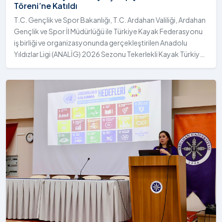
Töreni’ne Katıldı
T.C. Gençlik ve Spor Bakanlığı, T.C. Ardahan Valiliği, Ardahan
Gençlik ve Spor İl Müdürlüğü ile Türkiye Kayak Federasyonu
iş birliği ve organizasyonunda gerçekleştirilen Anadolu
Yıldızlar Ligi (ANALİG) 2026 Sezonu Tekerlekli Kayak Türkiye
Şampiyonası, 30-31 Temmuz 2026 tarihlerinde Ardahan
Üniversitesi Yenisey Yerleşkesi ev sahipliğinde tamamlandı.