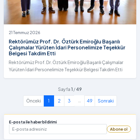
21 Temmuz 2026
Rektörümüz Prof. Dr. Öztürk Emiroğlu Başarılı
Çalışmalar Yürüten İdari Personelimize Teşekkür
Belgesi Takdim Etti
Rektörümüz Prof. Dr. Öztürk Emiroğlu Başarılı Çalışmalar
Yürüten İdari Personelimize Teşekkür Belgesi Takdim Etti
Sayfa
1
/
49
…
Önceki
1
2
3
49
Sonraki
E-posta ile haber bildirimi
Abone ol
E-posta