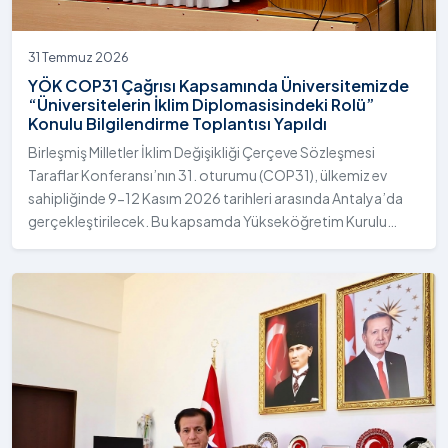
31 Temmuz 2026
YÖK COP31 Çağrısı Kapsamında Üniversitemizde
“Üniversitelerin İklim Diplomasisindeki Rolü”
Konulu Bilgilendirme Toplantısı Yapıldı
Birleşmiş Milletler İklim Değişikliği Çerçeve Sözleşmesi
Taraflar Konferansı’nın 31. oturumu (COP31), ülkemiz ev
sahipliğinde 9-12 Kasım 2026 tarihleri arasında Antalya’da
gerçekleştirilecek. Bu kapsamda Yükseköğretim Kurulu
(YÖK), üniversitelerin akademik katkı ve proje bildirimlerini
koordine etme çağrısında bulundu. Ardahan Üniversitesinde
31 Temmuz 2026 tarihinde bu çağrıya yönelik bir ön hazırlık
toplantısı düzenlendi.