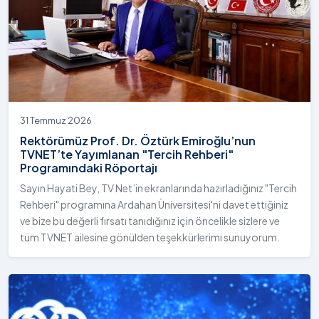
31 Temmuz 2026
Rektörümüz Prof. Dr. Öztürk Emiroğlu’nun
TVNET’te Yayımlanan "Tercih Rehberi"
Programındaki Röportajı
Sayın Hayati Bey, TV Net’in ekranlarında hazırladığınız "Tercih
Rehberi" programına Ardahan Üniversitesi'ni davet ettiğiniz
ve bize bu değerli fırsatı tanıdığınız için öncelikle sizlere ve
tüm TVNET ailesine gönülden teşekkürlerimi sunuyorum.