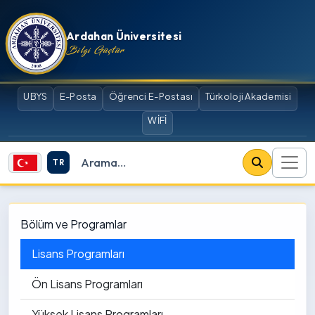
İçeriğe atla
Ardahan Üniversitesi
Bilgi Güçtür
UBYS
E-Posta
Öğrenci E-Postası
Türkoloji Akademisi
WİFİ
TR
Site içi arama
Bölüm ve Programlar
Lisans Programları
Ön Lisans Programları
Yüksek Lisans Programları